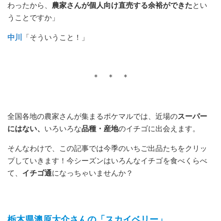
わったから、
農家さんが個人向け直売する余裕ができた
とい
うことですか」
中川
「そういうこと！」
＊ ＊ ＊
全国各地の農家さんが集まるポケマルでは、近場の
スーパー
にはない、
いろいろな
品種・産地
のイチゴに出会えます。
そんなわけで、この記事では今季のいちご出品たちをクリッ
プしていきます！今シーズンはいろんなイチゴを食べくらべ
て、
イチゴ通
になっちゃいませんか？
栃木県澳原大介さんの「スカイベリー」