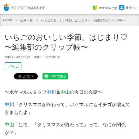
Pocket Marche
ポケマルとは
通信中...
記事一覧
いちごのおいしい季節、はじまり♡ 〜編集部のクリップ帳〜
HOME
いちごのおいしい季節、はじまり♡
〜編集部のクリップ帳〜
公開日：2017.12.26.
更新日：2020.08.19.
いちご
〜ポケマルスタッフ
中川
＆
中山
の今日の会話〜
中川
「クリスマスが終わって、ポケマルにも
イチゴ
が増えて
きましたよ」
中山
「はて、『クリスマスが終わって』って、なにか関係
が？」