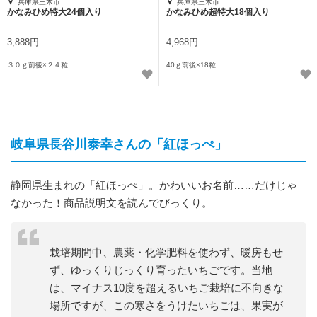
兵庫県三木市
兵庫県三木市
かなみひめ特大24個入り
かなみひめ超特大18個入り
3,888円
4,968円
３０ｇ前後×２４粒
40ｇ前後×18粒
岐阜県長谷川泰幸さんの「紅ほっぺ」
静岡県生まれの「紅ほっぺ」。かわいいお名前……だけじゃ
なかった！商品説明文を読んでびっくり。
栽培期間中、農薬・化学肥料を使わず、暖房もせ
ず、ゆっくりじっくり育ったいちごです。当地
は、マイナス10度を超えるいちご栽培に不向きな
場所ですが、この寒さをうけたいちごは、果実が