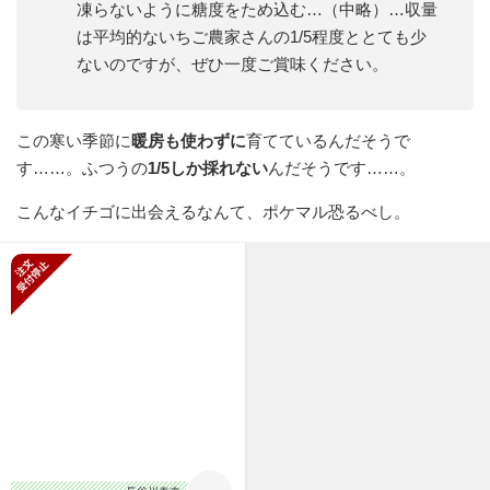
凍らないように糖度をため込む…（中略）…収量
は平均的ないちご農家さんの1/5程度ととても少
ないのですが、ぜひ一度ご賞味ください。
この寒い季節に
暖房も使わずに
育てているんだそうで
す……。ふつうの
1/5しか採れない
んだそうです……。
こんなイチゴに出会えるなんて、ポケマル恐るべし。
新規受付停止