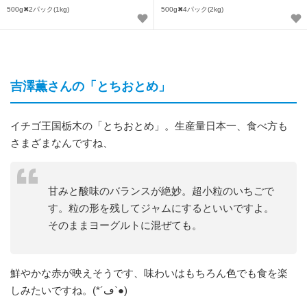
500g✖2パック(1kg)
500g✖4パック(2kg)
吉澤薫さんの「とちおとめ」
イチゴ王国栃木の「とちおとめ」。生産量日本一、食べ方も
さまざまなんですね、
甘みと酸味のバランスが絶妙。超小粒のいちごで
す。粒の形を残してジャムにするといいですよ。
そのままヨーグルトに混ぜても。
鮮やかな赤が映えそうです、味わいはもちろん色でも食を楽
しみたいですね。(*´ڡ`●)