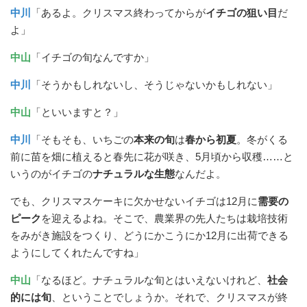
中川
「あるよ。クリスマス終わってからが
イチゴの狙い目
だ
よ」
中山
「イチゴの旬なんですか」
中川
「そうかもしれないし、そうじゃないかもしれない」
中山
「といいますと？」
中川
「そもそも、いちごの
本来の旬
は
春から初夏
。冬がくる
前に苗を畑に植えると春先に花が咲き、5月頃から収穫……と
いうのがイチゴの
ナチュラルな生態
なんだよ。
でも、クリスマスケーキに欠かせないイチゴは12月に
需要の
ピーク
を迎えるよね。そこで、農業界の先人たちは栽培技術
をみがき施設をつくり、どうにかこうにか12月に出荷できる
ようにしてくれたんですね」
中山
「なるほど。ナチュラルな旬とはいえないけれど、
社会
的には旬
、ということでしょうか。それで、クリスマスが終