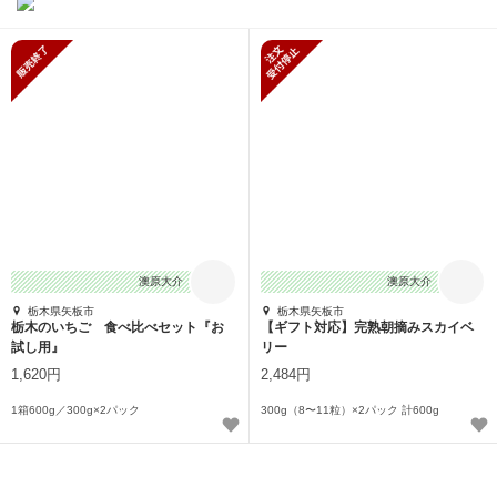
販売終了
新規受付停止
澳原大介
澳原大介
栃木県矢板市
栃木県矢板市
栃木のいちご 食べ比べセット『お
【ギフト対応】完熟朝摘みスカイベ
試し用』
リー
1,620円
2,484円
1箱600g／300g×2パック
300g（8〜11粒）×2パック 計600g