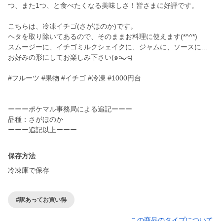
つ、また1つ、と食べたくなる美味しさ！皆さまに好評です。
こちらは、冷凍イチゴ(さがほのか)です。
ヘタを取り除いてあるので、そのままお料理に使えます(*^^*)
スムージーに、イチゴミルクシェイクに、ジャムに、ソースに...
お好みの形にしてお楽しみ下さい(๑˃̵ᴗ˂̵)
#フルーツ #果物 #イチゴ #冷凍 #1000円台
ーーーポケマル事務局による追記ーーー
品種：さがほのか
ーーー追記以上ーーー
保存方法
冷凍庫で保存
#訳あってお買い得
この商品のタイプについて