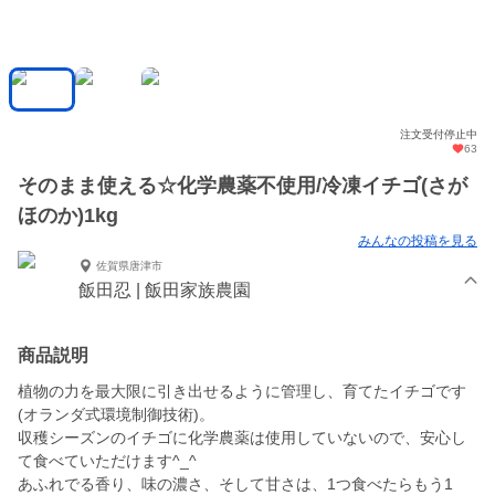
注文受付停止中
63
そのまま使える☆化学農薬不使用/冷凍イチゴ(さが
ほのか)1kg
みんなの投稿を見る
佐賀県唐津市
飯田忍 | 飯田家族農園
商品説明
植物の力を最大限に引き出せるように管理し、育てたイチゴです
(オランダ式環境制御技術)。
収穫シーズンのイチゴに化学農薬は使用していないので、安心し
て食べていただけます^_^
あふれでる香り、味の濃さ、そして甘さは、1つ食べたらもう1