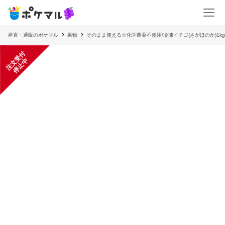
産直・通販のポケマル
果物
そのまま使える☆化学農薬不使用/冷凍イチゴ(さがほのか)1kg
注
文
受
付
停
止
中