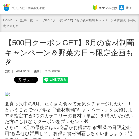
Pocket Marche
ポケマルとは
通信中...
記事一覧
【500円クーポンGET】8月の食材制覇キャンペーン＆野菜の日🥗限
HOME
定企画も🎉
【500円クーポンGET】8月の食材制覇
キャンペーン＆野菜の日🥗限定企画も
🎉
公開日：2024.07.31.
更新日：2024.08.29.
夏真っ只中の8月。たくさん食べて元気をチャージしたい...！
ということで✨お得な「“食材制覇”キャンペーン」を実施しま
す🎉指定する3つのカテゴリーの食材（単品）を購入いただい
た方にもれなくクーポンをプレゼント🎁
さらに、8月の最後には○○商品がお得になる“野菜の日限定企
画”も😊ぜひ活用して、お得に食材制覇しちゃいましょう！記