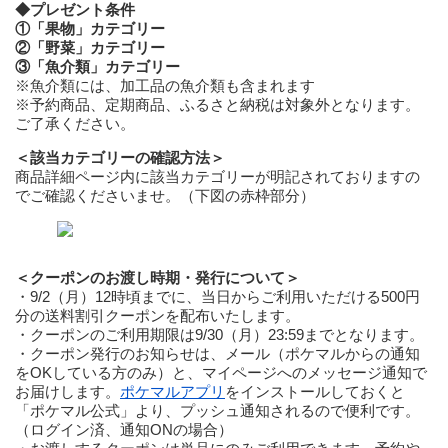
◆プレゼント条件
①「果物」カテゴリー
②「野菜」カテゴリー
③「魚介類」カテゴリー
※魚介類には、加工品の魚介類も含まれます
※予約商品、定期商品、ふるさと納税は対象外となります。
ご了承ください。
＜該当カテゴリーの確認方法＞
商品詳細ページ内に該当カテゴリーが明記されておりますの
でご確認くださいませ。（下図の赤枠部分）
＜クーポンのお渡し時期・発行について＞
・9/2（月）12時頃までに、当日からご利用いただける500円
分の送料割引クーポンを配布いたします。
・クーポンのご利用期限は9/30（月）23:59までとなります。
・クーポン発行のお知らせは、メール（ポケマルからの通知
をOKしている方のみ）と、マイページへのメッセージ通知で
お届けします。
ポケマルアプリ
をインストールしておくと
「ポケマル公式」より、プッシュ通知されるので便利です。
（ログイン済、通知ONの場合）