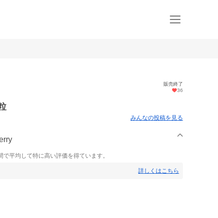
販売終了
36
粒
みんなの投稿を見る
rry
間で平均して特に高い評価を得ています。
詳しくはこちら