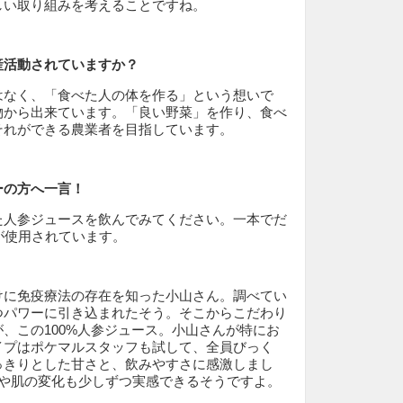
しい取り組みを考えることですね。
産活動されていますか？
はなく、「食べた人の体を作る」という想いで
物から出来ています。「良い野菜」を作り、食べ
それができる農業者を目指しています。
ーの方へ一言！
た人参ジュースを飲んでみてください。一本でだ
が使用されています。
けに免疫療法の存在を知った小山さん。調べてい
つパワーに引き込まれたそう。そこからこだわり
、この100%人参ジュース。小山さんが特にお
イプはポケマルスタッフも試して、全員びっく
っきりとした甘さと、飲みやすさに感激しまし
体や肌の変化も少しずつ実感できるそうですよ。