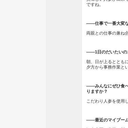
ですね。
――仕事で一番大変
両親との仕事の兼ね合い
――1日のだいたい
朝、日が上るととも
夕方から事務作業と
――みんなにぜひ食
りますか？
こだわり人参を使用し
――最近のマイブー