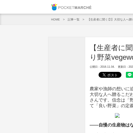
Pocket M
記事一覧
【生産者に聞く②】大切な人へ贈るこ
HOME
【生産者に
り野菜vege
公開日：2016.11.04.
更新日：2020.
農家や漁師の想いに
大切な人へ贈るこだわり
さんです。信念は「
て「良い野菜」の定
――自慢の生産物は