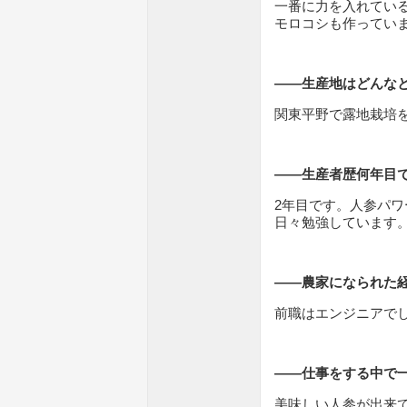
一番に力を入れてい
モロコシも作ってい
――生産地はどんな
関東平野で露地栽培
――生産者歴何年目
2年目です。人参パ
日々勉強しています
――農家になられた
前職はエンジニアで
――仕事をする中で
美味しい人参が出来