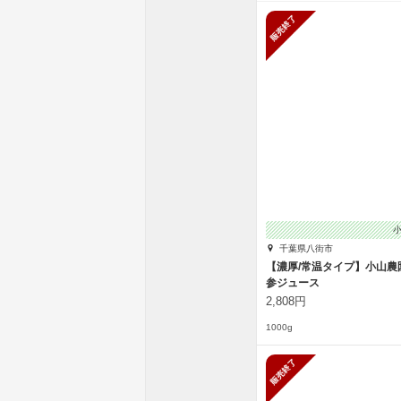
販売終了
千葉県八街市
【濃厚/常温タイプ】小山農
参ジュース
2,808円
1000g
販売終了