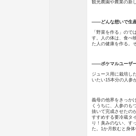
観光農園や農業の新
――どんな想いで生
「野菜を作る」ので
す。人の体は、食べ
た人の健康を作る。
――ポケマルユーザ
ジュース用に栽培し
いたい15本分の人参
義母の他界をきっか
くうちに、人参のも
抜いて完成させたのが
すすめする要冷蔵タ
り！臭みのない、す
た。1か月飲むと身