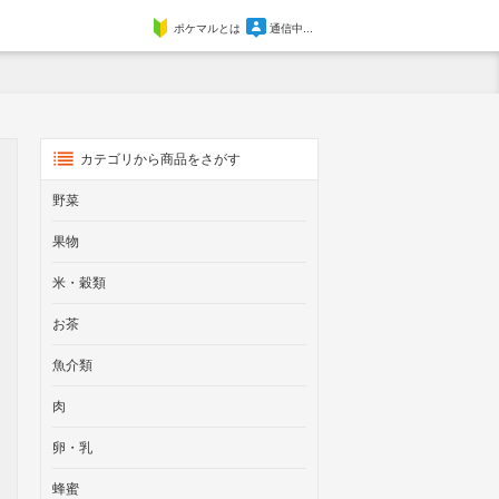
ポケマルとは
通信中...
カテゴリから商品をさがす
野菜
果物
米・穀類
お茶
魚介類
肉
卵・乳
蜂蜜