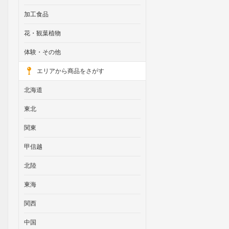
加工食品
花・観葉植物
体験・その他
エリアから商品をさがす
北海道
東北
関東
甲信越
北陸
東海
関西
中国