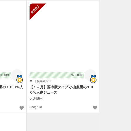
販売終了
小山直樹
小山直樹
千葉県八街市
園の１００%人
【１ヶ月】要冷蔵タイプ 小山農園の１０
０%人参ジュース
6,048円
320g×10