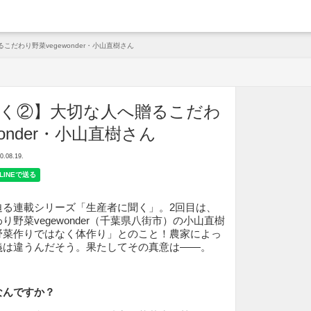
arche
だわり野菜vegewonder・小山直樹さん
聞く②】大切な人へ贈るこだわ
wonder・小山直樹さん
08.19.
迫る連載シリーズ「生産者に聞く」。2回目は、
野菜vegewonder（千葉県八街市）の小山直樹
野菜作りではなく体作り」とのこと！農家によっ
義は違うんだそう。果たしてその真意は――。
なんですか？