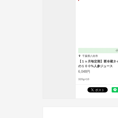
千葉県八街市
【１ヶ月毎定期】要冷蔵タイ
の１００%人参ジュース
6,048円
320g×10