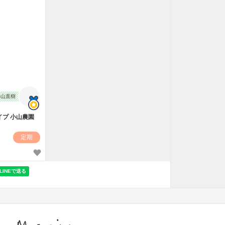
小山直樹
プ 小山農園
定期
Magazine