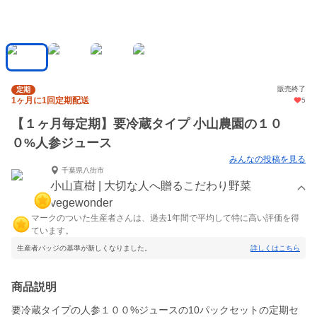
販売終了
定期
1ヶ月に1回定期配送
5
【１ヶ月毎定期】要冷蔵タイプ 小山農園の１０
０%人参ジュース
みんなの投稿を見る
千葉県八街市
小山直樹 | 大切な人へ贈るこだわり野菜
vegewonder
マークのついた生産者さんは、過去1年間で平均して特に高い評価を得
ています。
生産者バッジの基準が新しくなりました。
詳しくはこちら
商品説明
要冷蔵タイプの人参１００%ジュースの10パックセットの定期セ