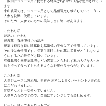
一般的にジュース用に使われる野菜はB品や残り品が使用されてい
ます。
小山農園では、ジュース用として品種選定し栽培していて、良い
人参を贅沢に使用しています。
そのため、人参そのものの美味しさに違いがあります。
こだわり②
栽培のこだわり
低農薬、有機肥料での栽培
農薬は種蒔き時に除草剤を基準値の半分以下で使用しています。
その後は未使用です。初期生育時に他の草に栄養がとられないよ
うにするため最初だけ撒いています。
有機栽培や無農薬栽培などの言葉にとらわれず私の大切な人へ自
信を持って食べてもらえるような野菜作りを心がけています。
こだわり③
人参ジュースは無添加、無着色 原料は１００パーセント人参のみ
にこだわりました。
甘味料なども一切使っていません。
人参そのものですので、自由にアレンジしても楽しめます。
ビールと割ってキャロットアイ