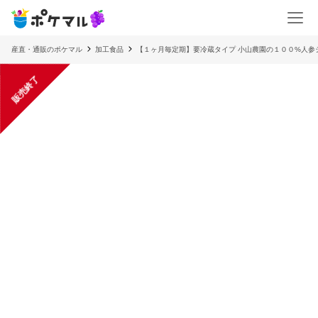
産直・通販のポケマル
加工食品
【１ヶ月毎定期】要冷蔵タイプ 小山農園の１００%人参
販売終了