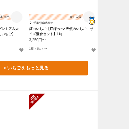
松本智行
寺川広貴
千葉県南房総市
プレミアム大
紅白いちご【紅ほっぺ×天使のいちご サ
んいちご】
イズ混合セット】1㎏
3,250円〜
1箱（1kg）〜
＞いちごをもっと見る
止
新規受付停止