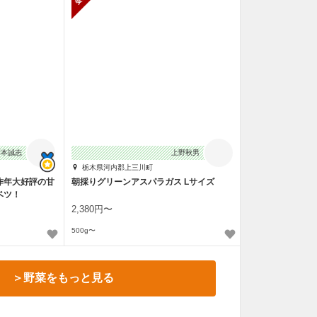
藤本誠志
上野秋男
栃木県河内郡上三川町
昨年大好評の甘
朝採りグリーンアスパラガス Lサイズ
ベツ！
2,380円〜
500g〜
＞野菜をもっと見る