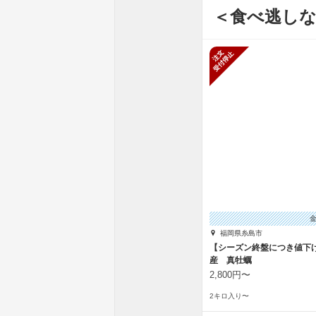
＜食べ逃し
新規受付停
福岡県糸島市
【シーズン終盤につき値下
産 真牡蠣
2,800円〜
2キロ入り〜