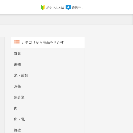
ポケマルとは
通信中...
カテゴリから商品をさがす
野菜
果物
米・穀類
お茶
魚介類
肉
卵・乳
蜂蜜