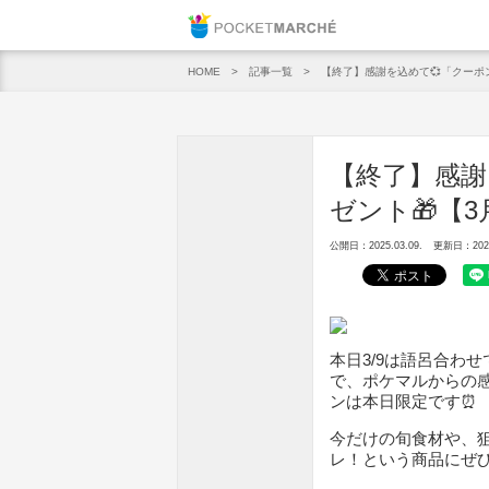
Pocket M
記事一覧
【終了】感謝を込めて💞「クーポ
HOME
【終了】感謝
ゼント🎁【
公開日：2025.03.09.
更新日：2025.
本日3/9は語呂合わ
で、ポケマルからの感
ンは本日限定です⏰
今だけの旬食材や、狙
レ！という商品にぜ