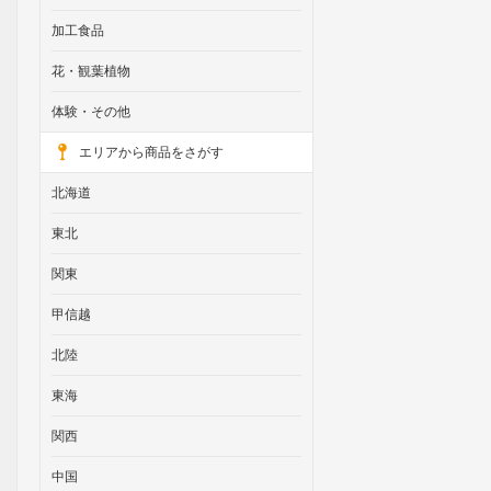
加工食品
花・観葉植物
体験・その他
エリアから商品をさがす
北海道
東北
関東
甲信越
北陸
東海
関西
中国