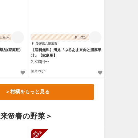
土屋 人
新口太公
愛媛県八幡浜市
級品(家庭用)
【送料無料】清見『ぷるあま果肉と濃厚果
汁』【家庭用】
2,800円〜
）
清見 2kg〜
＞柑橘をもっと見る
来🌸春の野菜＞
止
新規受付停止