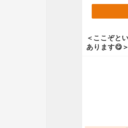
＜ここぞと
あります😋