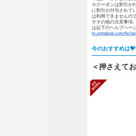
※クーポンは割引が
に割引が付与されて
は利用できませんの
※その他の注意事項
は以下のヘルプペー
m.zendesk.com/hc/ja/
今のおすすめは💝
＜押さえてお
新規受付停