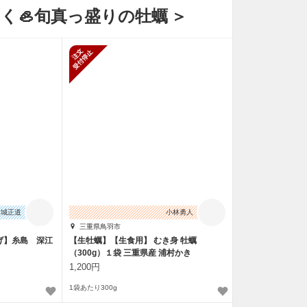
なく
🦪
旬真っ盛りの牡蠣
＞
止
新規受付停止
金城正道
小林勇人
三重県鳥羽市
げ】糸島 深江
【生牡蠣】【生食用】 むき身 牡蠣
（300g）１袋 三重県産 浦村かき
1,200円
1袋あたり300g