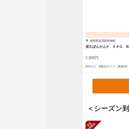
静岡県賀茂郡松崎町
栄久ぽんかん® ５キロ B
2,500円
約5キロ B級品サイズ（家庭用
＜シーズン到
新規受付停