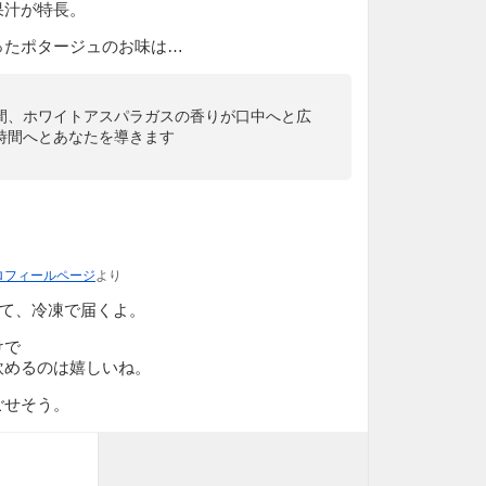
果汁が特長。
ったポタージュのお味は…
間、ホワイトアスパラガスの香りが口中へと広
時間へとあなたを導きます
ロフィールページ
より
ていて、冷凍で届くよ。
けで
飲めるのは嬉しいね。
ごせそう。