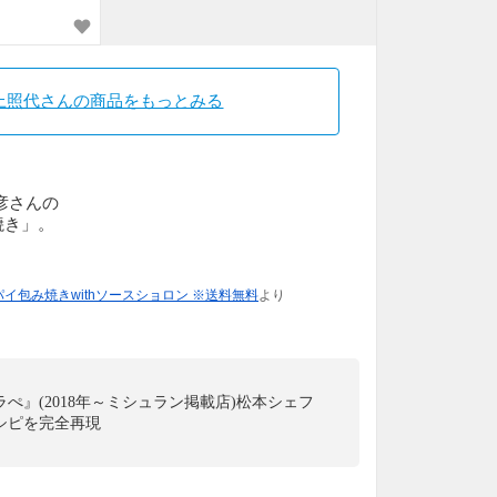
上照代さんの商品をもっとみる
彦さんの
焼き」。
イ包み焼きwithソースショロン ※送料無料
より
ぺ』(2018年～ミシュラン掲載店)松本シェフ
シピを完全再現