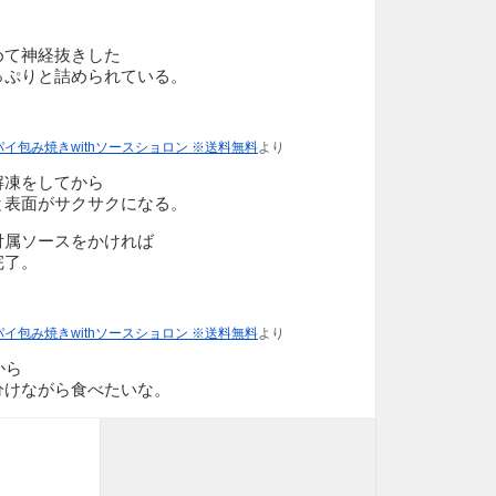
めて神経抜きした
っぷりと詰められている。
イ包み焼きwithソースショロン ※送料無料
より
解凍をしてから
と表面がサクサクになる。
付属ソースをかければ
完了。
イ包み焼きwithソースショロン ※送料無料
より
から
分けながら食べたいな。