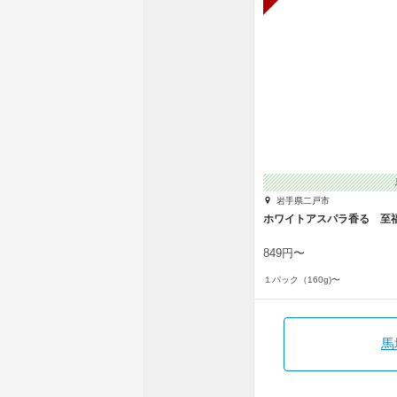
岩手県二戸市
ホワイトアスパラ香る 至
849円〜
１パック（160g)〜
馬