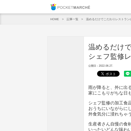
Pocket M
記事一覧
温めるだけでこだわりレストランの
HOME
温めるだけで
シェフ監修レ
公開日：2022.06.27.
雨が降ると、外に出
家にこもりがちな日
シェフ監修の加工食
おうちにいながらに
外食気分に浸れちゃ
生産者さん自慢の食
いったいどんな味わ