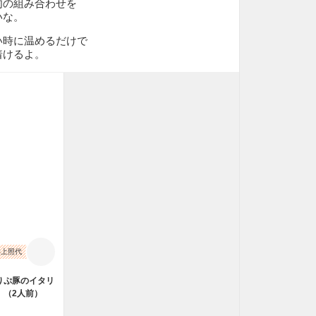
肉の組み合わせを
いな。
い時に温めるだけで
着けるよ。
止
井上照代
りぷ豚のイタリ
」（2人前）