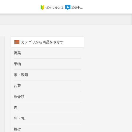
ポケマルとは
通信中...
カテゴリから商品をさがす
野菜
果物
米・穀類
お茶
魚介類
肉
卵・乳
蜂蜜