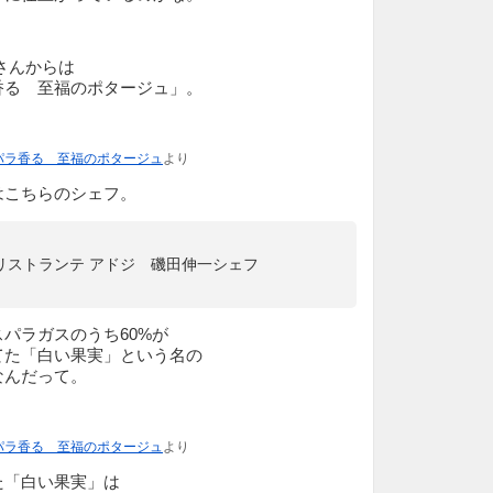
さんからは
香る 至福のポタージュ」。
パラ香る 至福のポタージュ
より
はこちらのシェフ。
リストランテ アドジ 磯田伸一シェフ
パラガスのうち60%が
てた「白い果実」という名の
なんだって。
パラ香る 至福のポタージュ
より
た「白い果実」は