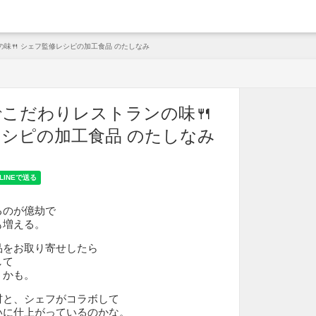
arche
味🍴 シェフ監修レシピの加工食品 のたしなみ
こだわりレストランの味🍴
シピの加工食品 のたしなみ
るのが億劫で
も増える。
品をお取り寄せしたら
して
うかも。
材と、シェフがコラボして
いに仕上がっているのかな。