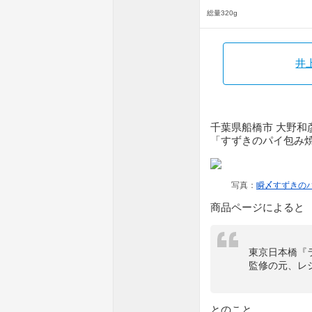
総量320g
井
千葉県船橋市 大野和
「すずきのパイ包み
写真：
瞬〆すずきのパ
商品ページによると
東京日本橋『ラ
監修の元、レ
とのこと。