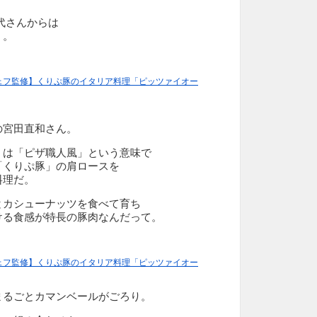
代さんからは
」。
ェフ監修】くりぷ豚のイタリア料理「ピッツァイオー
の宮田直和さん。
」は「ピザ職人風」という意味で
「くりぷ豚」の肩ロースを
料理だ。
とカシューナッツを食べて育ち
ける食感が特長の豚肉なんだって。
ェフ監修】くりぷ豚のイタリア料理「ピッツァイオー
まるごとカマンベールがごろり。