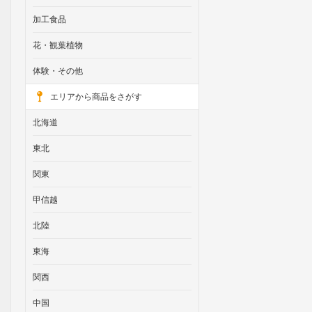
加工食品
花・観葉植物
体験・その他
エリアから商品をさがす
北海道
東北
関東
甲信越
北陸
東海
関西
中国