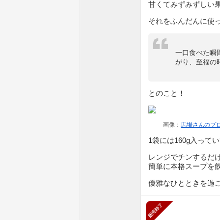
甘くてみずみずしい
それをふんだんに使
一口食べた瞬
がり、至福の
とのこと！
画像：
馬場さんのプ
1袋には160g入っ
レンジでチンするだ
簡単に本格スープを
優雅なひとときを過
販売終了