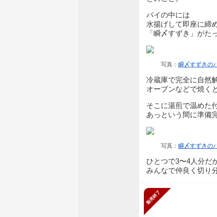
パイの中には
水揚げして即座に締
「瞬〆すずき」がた
写真：
瞬〆すずきのパ
冷蔵庫で完全に自然
オーブンなどで焼く
そこに湯煎で温めた
あっという間に準備
写真：
瞬〆すずきのパ
ひとつで3〜4人分だ
みんなで仲良く切り
販売終了