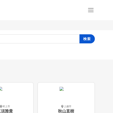
検索
村上市
上越市
三須雅貴
秋山直樹