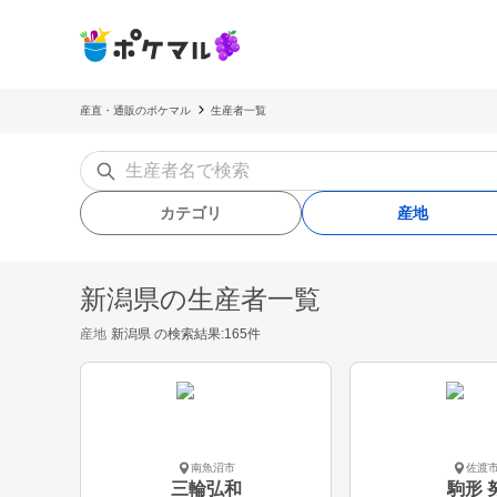
産直・通販のポケマル
生産者一覧
カテゴリ
産地
新潟県の生産者一覧
産地
新潟県
の検索結果:165件
南魚沼市
佐渡
三輪弘和
駒形 