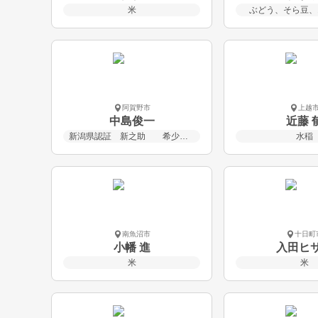
米
ぶどう、そら豆、
阿賀野市
上越
中島俊一
近藤 
新潟県認証 新之助 希少な従来種コシヒカリ
水稲
南魚沼市
十日町
小幡 進
入田ヒ
米
米