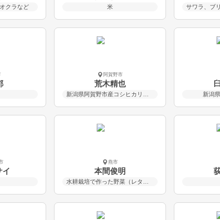
オクラなど
米
市
阿賀野市
郁
荒木精也
新潟県阿賀野市産コシヒカリ玄米
新潟
市
燕市
サイ
本間俊明
水耕栽培で作った野菜（レタス、ニンニクスプラウトなど）