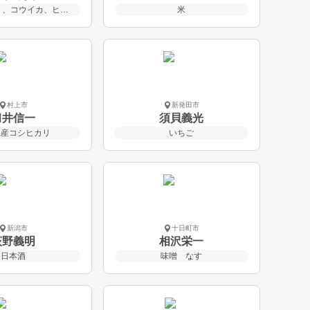
サワラ、ブリ、コウイカ、ヒラメ、牡蠣、ヌタウナギ
米
村上市
新発田市
臼井信一
須貝義光
県産コシヒカリ
いちご
新潟市
十日町市
荻野義明
相沢栄一
日本酒
味噌 なす