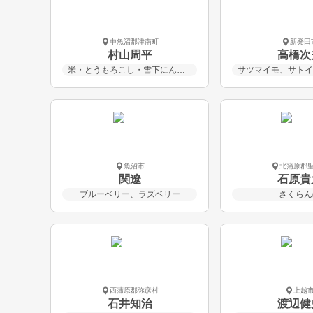
中魚沼郡津南町
新発田
村山周平
高橋次
米・とうもろこし・雪下にんじん
魚沼市
北蒲原郡
関遼
石原貴
ブルーベリー、ラズベリー
さくらん
西蒲原郡弥彦村
上越
石井知治
渡辺健