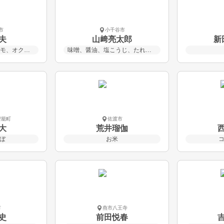
市
小千谷市
夫
山﨑亮太郎
新
サツマイモ、サトイモ、オクラ、ナス、落花生 など
味噌、醤油、塩こうじ、たれ、つゆ
聖籠町
佐渡市
大
荒井瑠伽
ぼ
お米
市
燕市八王寺
史
前田悦春