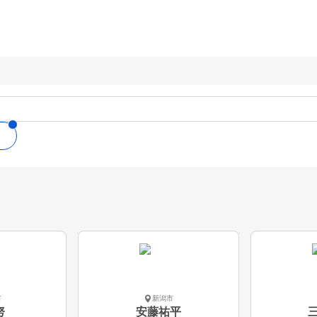
市
新潟市
努
安藤祐平