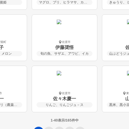
後姫
マグロ、ブリ、ヒラマサ、カンパチ、タイ、ヒラメ、アジ、イカ等
聖籠町
佐渡市
子
伊藤奨悟
・メロン
旬の魚、サザエ、アワビ、イカ
市
佐渡市
一
佐々木慶一
しおざわ産コシヒカリ（農薬不使用米、8割減農薬米）
りんご、りんごジュ－ス
1-40表示/165件中