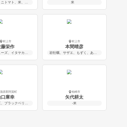
きゅうり、ミニトマト、米、さつまいも
米
村上市
村上市
佐藤栄作
本間晴彦
山ぶどうジューズ、イタヤカエデ メープルサップ
岩牡蠣、サザエ、もずく、あおさ、鮭
東蒲原郡阿賀町
柏崎市
山口庫幸
矢代耕太
黒米、黒小豆、ブラックベリー、コシアブラ、タラの芽
-米