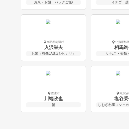
お米・お餅・パックご飯/
イチゴ 越
刈羽郡刈羽村
北蒲原郡
入沢栄夫
相馬絢
お米（有機JASコシヒカリ）
いちご・葡萄
佐渡市
南魚沼
川端政也
塩谷榮
蟹