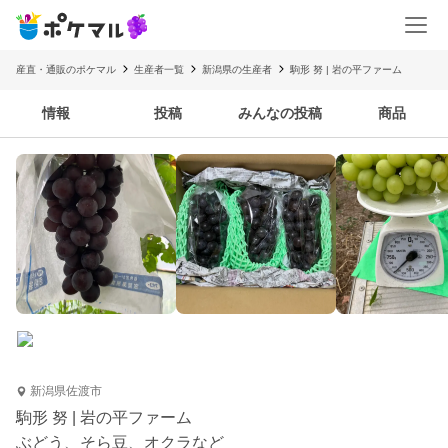
産直・通販のポケマル
生産者一覧
新潟県の生産者
駒形 努 | 岩の平ファーム
情報
投稿
みんなの投稿
商品
新潟県佐渡市
駒形 努 | 岩の平ファーム
ぶどう、そら豆、オクラなど