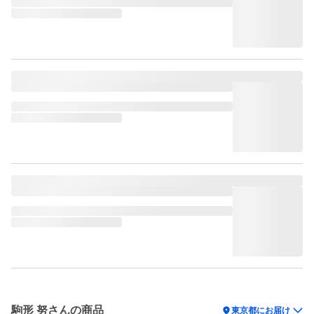
駒形 努さんの商品
location_on
東京都にお届け