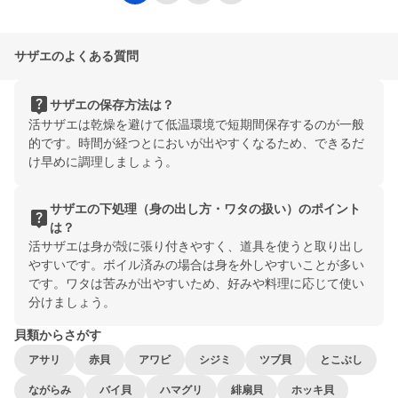
サザエのよくある質問
live_help
サザエの保存方法は？
活サザエは乾燥を避けて低温環境で短期間保存するのが一般
的です。時間が経つとにおいが出やすくなるため、できるだ
け早めに調理しましょう。
サザエの下処理（身の出し方・ワタの扱い）のポイント
live_help
は？
活サザエは身が殻に張り付きやすく、道具を使うと取り出し
やすいです。ボイル済みの場合は身を外しやすいことが多い
です。ワタは苦みが出やすいため、好みや料理に応じて使い
分けましょう。
貝類からさがす
アサリ
赤貝
アワビ
シジミ
ツブ貝
とこぶし
ながらみ
バイ貝
ハマグリ
緋扇貝
ホッキ貝