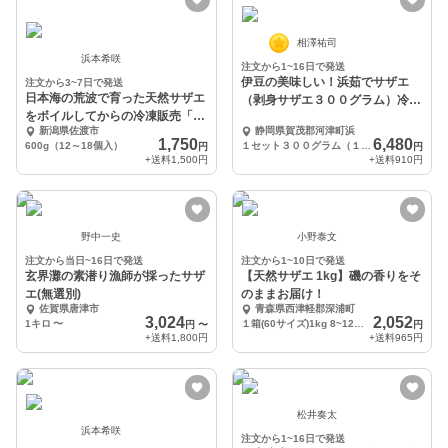
相澤祐司
浜本希咲
注文から1~16日で発送
伊豆の美味しい！浜茹でサザエ
注文から3~7日で発送
日本海の荒波で育った天然サザエ
（剥身サザエ３００グラム）冷凍
をボイルしてからの冷凍販売「佐
品
新潟県佐渡市
静岡県賀茂郡河津町浜
渡産天然冷凍サザエ」
1,750
6,480
600g（12～18個入）
１セット３００グラム（１００グラム×３袋）
円
円
+送料
1,500円
+送料
910円
野中一史
小野泰文
注文から当日~16日で発送
注文から1~10日で発送
玄界灘の素潜り漁師が採ったサザ
【天然サザエ 1kg】磯の香りをそ
エ(無選別)
のままお届け！
佐賀県唐津市
青森県西津軽郡深浦町
3,024
2,052
1キロ
〜
１箱(60サイズ)1kg 8~12個程度
円
〜
円
+送料
1,800円
+送料
965円
松井奏太
浜本希咲
注文から1~16日で発送