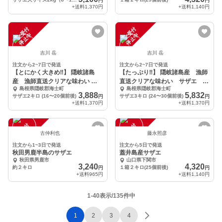
円
円
+送料
1,370円
+送料
1,140円
注
文
受
付
停
止
注
文
受
付
停
止
中
中
吉川 岳
吉川 岳
注文から2~7日で発送
注文から2~7日で発送
【とにかく大きめ‼️】 隠岐諸島
【たっぷり‼️】 隠岐諸島産 漁師
産 漁師直送クリアな味わい サ
直送クリアな味わい サザエ 3
島根県隠岐郡海士町
島根県隠岐郡海士町
ザエ 2キロ
キロ
3,888
5,832
サザエ2キロ (16〜20個前後)
サザエ3キロ (24〜30個前後)
円
円
+送料
1,370円
+送料
1,370円
注
文
受
付
停
止
注
文
受
付
停
止
中
中
古仲利也
藤永照彦
注文から1~3日で発送
注文から5日で発送
秋田男鹿半島のサザエ
蓋井島産サザエ
秋田県男鹿市
山口県下関市
3,240
4,320
約２キロ
１箱２キロ(25個前後)
円
円
+送料
965円
+送料
1,140円
1-40表示/135件中
1
2
3
4