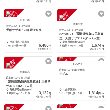
+送料
1,331円
+送料
965円
注
文
受
付
停
止
注
文
受
付
停
止
中
中
松本一樹
徳田久志
注文から3~7日で発送
天然サザエ・2kg 素潜り漁
注文から2~7日で発送
おためし！【隠岐諸島知夫里島直
送】天然サザエ１kg(1～2人前)
神奈川県小田原市
島根県隠岐郡知夫村
6,480
1,674
2kg（16個〜18個）
１箱(約１kg)8～11個
円
円
+送料
965円
+送料
1,370円
注
文
受
付
停
止
注
文
受
付
停
止
中
中
川島功士
注文から7~16日で発送
徳田久志
サザエ
注文から2~7日で発送
【隠岐諸島知夫里島直送】天然サ
ザエ ２kg(2～3人前)
島根県隠岐郡知夫村
大分県国東市
3,132
1,814
１箱(約2kg)18～21個
1パック(1kg)7〜9個
〜
円
円
〜
+送料
1,370円
+送料
1,331円