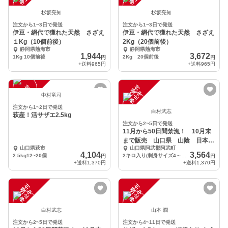
杉坂亮知
杉坂亮知
注文から1~3日で発送
注文から1~3日で発送
伊豆・網代で獲れた天然 さざえ
伊豆・網代で獲れた天然 さざえ
１Kg（10個前後）
2Kg（20個前後）
静岡県熱海市
静岡県熱海市
1,944
3,672
1Kg 10個前後
2Kg 20個前後
円
円
+送料
965円
+送料
965円
注
文
受
付
停
止
注
文
受
付
停
止
中
中
中村竜司
注文から1~2日で発送
白村武志
萩産！活サザエ2.5kg
注文から2~5日で発送
11月から50日間禁漁！ 10月末
まで販売 山口県 山陰 日本海
山口県萩市
山口県阿武郡阿武町
の旨いサザエ
4,104
3,564
2.5kg12~20個
2キロ入り(刺身サイズ4～6個、つぼ焼きサイズ10～12個)
円
円
+送料
1,370円
+送料
1,370円
注
文
受
付
停
止
注
文
受
付
停
止
中
中
白村武志
山本 潤
注文から2~5日で発送
注文から4~11日で発送