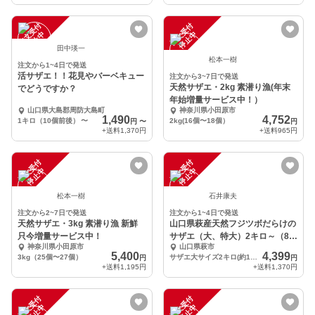
注
文
受
付
停
止
注
文
受
付
停
止
中
中
田中瑛一
松本一樹
注文から1~4日で発送
活サザエ！！花見やバーベキュー
注文から3~7日で発送
天然サザエ・2kg 素潜り漁(年末
でどうですか？
年始増量サービス中！）
山口県大島郡周防大島町
神奈川県小田原市
1,490
4,752
1キロ（10個前後）
〜
2kg(16個〜18個）
円
〜
円
+送料
1,370円
+送料
965円
注
文
受
付
停
止
注
文
受
付
停
止
中
中
松本一樹
石井康夫
注文から2~7日で発送
注文から1~4日で発送
天然サザエ・3kg 素潜り漁 新鮮
山口県萩産天然フジツボだらけの
只今増量サービス中！
サザエ（大、特大）2キロ～（8〜
神奈川県小田原市
山口県萩市
12個）
5,400
4,399
3kg（25個〜27個）
サザエ大サイズ2キロ(約10〜12個)
円
円
+送料
1,195円
+送料
1,370円
注
文
受
付
停
止
注
文
受
付
停
止
中
中