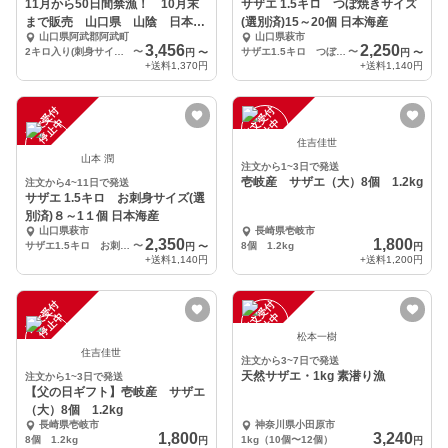
11月から50日間禁漁！ 10月末
サザエ 1.5キロ つぼ焼きサイズ
まで販売 山口県 山陰 日本海
(選別済)15～20個 日本海産
山口県阿武郡阿武町
山口県萩市
の旨いサザエ
3,456
2,250
2キロ入り(刺身サイズ4～6個、つぼ焼きサイズ10～12個)
〜
サザエ1.5キロ つぼ焼きサイズ16～20個
〜
円
〜
円
〜
+送料
1,370円
+送料
1,140円
注
文
受
付
停
止
注
文
受
付
停
止
中
中
住吉佳世
山本 潤
注文から1~3日で発送
壱岐産 サザエ（大）8個 1.2kg
注文から4~11日で発送
サザエ 1.5キロ お刺身サイズ(選
別済)８～1１個 日本海産
山口県萩市
長崎県壱岐市
2,350
1,800
サザエ1.5キロ お刺身サイズ ８～1１個
〜
8個 1.2kg
円
〜
円
+送料
1,140円
+送料
1,200円
注
文
受
付
停
止
注
文
受
付
停
止
中
中
松本一樹
住吉佳世
注文から3~7日で発送
天然サザエ・1kg 素潜り漁
注文から1~3日で発送
【父の日ギフト】壱岐産 サザエ
（大）8個 1.2kg
長崎県壱岐市
神奈川県小田原市
1,800
3,240
8個 1.2kg
1kg（10個〜12個）
円
円