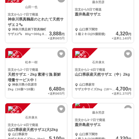
注
文
受
付
停
止
注
文
受
付
停
止
中
中
藤永照彦
山田一也
注文から5日で発送
蓋井島産サザエ
注文から1~7日で発送
神奈川県真鶴産のとれたて天然サ
ザエ２㌔
神奈川県足柄下郡真鶴町
山口県下関市
3,888
4,320
サザエ2㌔ 80g〜300g 8個〜20個
１箱２キロ(25個前後)
円
円
+送料
965円
+送料
1,140円
注
文
受
付
停
止
注
文
受
付
停
止
中
中
松本一樹
石井康夫
注文から2~7日で発送
注文から1~4日で発送
天然サザエ・2kg 素潜り漁 新鮮
山口県萩産天然サザエ（中）2kg
増量サービス中！
神奈川県小田原市
山口県萩市
6,480
4,700
2kg（16個〜18個）
サザエ中サイズ2kg（18〜22個）
円
円
+送料
965円
+送料
1,370円
注
文
受
付
停
止
注
文
受
付
停
止
中
中
藤永照彦
石井康夫
注文から3~7日で発送
蓋井島産サザエ
注文から1~4日で発送
山口県萩産天然サザエ(大)2kg
山口県萩市
山口県下関市
5,100
4,320
サザエ大サイズ2kg（8〜14個）
１箱２キロ(25個前後)