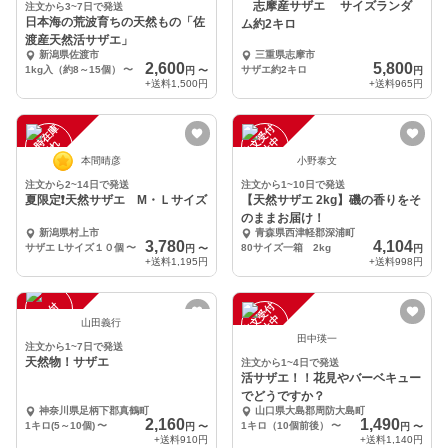
志摩産サザエ サイズランダ
注文から3~7日で発送
日本海の荒波育ちの天然もの「佐
ム約2キロ
渡産天然活サザエ」
新潟県佐渡市
三重県志摩市
2,600
5,800
1kg入（約8～15個）
〜
サザエ約2キロ
円
〜
円
+送料
1,500円
+送料
965円
一
在
庫
切
注
文
受
付
停
止
中
時
れ
本間晴彦
小野泰文
注文から2~14日で発送
注文から1~10日で発送
夏限定❗️天然サザエ M・Ｌサイズ
【天然サザエ 2kg】磯の香りをそ
のままお届け！
新潟県村上市
青森県西津軽郡深浦町
3,780
4,104
サザエ Lサイズ１０個
〜
80サイズ一箱 2kg
円
〜
円
+送料
1,195円
+送料
998円
注
文
受
付
停
止
注
文
受
付
停
止
中
中
山田義行
田中瑛一
注文から1~7日で発送
天然物！サザエ
注文から1~4日で発送
活サザエ！！花見やバーベキュー
でどうですか？
神奈川県足柄下郡真鶴町
山口県大島郡周防大島町
2,160
1,490
1キロ(5～10個)
〜
1キロ（10個前後）
〜
円
〜
円
〜
+送料
910円
+送料
1,140円