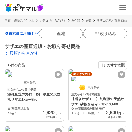
産直・通販のポケマル
カテゴリからさがす
魚介類
貝類
サザエの産地直送 商品
location_on
産地
絞り込み
東京都にお届け
サザエの産直通販・お取り寄せ商品
貝類からさがす
135件の商品
おすすめ順
終了まで2日
三浦雄馬
中尾恭子
注文から1~7日で発送
漁師直送の海鮮！秋田県産の天然
注文から4~7日で発送
【活きサザエ！】玄海灘の天然サ
活サザエ1kg〜5kg
ザエ_砂抜き済み・サイズMIX＜
秋田県潟上市
佐賀県東松浦郡玄海町
冷蔵便＞
1,620
2,600
１kg
〜
１ｋｇ（9～15個）
〜
円
〜
円
〜
+送料
965円
+送料
1,600円