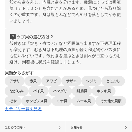
殻から身を外し、内臓と身を分けます。種類によっては唾液
腺（テトラミン）を含むことがあるため、見つけたら取り除
くのが重要です。身は塩もみなどでぬめりを落としてから使
いましょう。
live_help
ツブ貝の選び方は？
殻付きは「焼き・煮つぶ」など雰囲気も出ますが下処理工程
が増えます。むき身は下処理の負担が軽く和え物やパスタに
も使いやすいです。殻付きを選ぶときは割れが目立つものを
避け、到着後に状態を確認しましょう。
貝類からさがす
アサリ
赤貝
アワビ
サザエ
シジミ
とこぶし
ながらみ
バイ貝
ハマグリ
緋扇貝
ホッキ貝
ほや
ホンビノス貝
ミナ貝
ムール貝
その他の貝類
カテゴリ一覧を見る
はじめての方へ
お知らせ