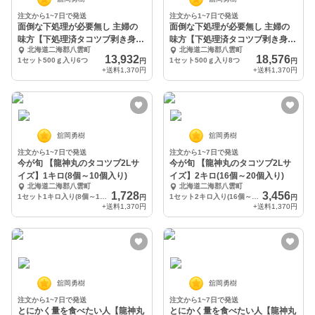
注文から1~7日で発送
注文から1~7日で発送
面倒な下処理が必要無し 主婦の
面倒な下処理が必要無し 主婦の
味方【下処理済タコツブ剥き身】
味方【下処理済タコツブ剥き身】
北海道二海郡八雲町
北海道二海郡八雲町
3キロ入り
4キロ入り
13,932
18,576
1セット500ｇ入り6つ
1セット500ｇ入り8つ
円
円
+送料
1,370円
+送料
1,370円
舘岡勇樹
舘岡勇樹
注文から1~7日で発送
注文から1~7日で発送
今が旬 【龍神丸のタコツブ2Lサ
今が旬 【龍神丸のタコツブ2Lサ
イズ】1キロ(8個～10個入り)
イズ】2キロ(16個～20個入り)
北海道二海郡八雲町
北海道二海郡八雲町
1,728
3,456
1セット1キロ入り(8個～10個)
1セット2キロ入り(16個～20個)
円
円
+送料
1,370円
+送料
1,370円
舘岡勇樹
舘岡勇樹
注文から1~7日で発送
注文から1~7日で発送
とにかく量を食べたい人【龍神丸
とにかく量を食べたい人【龍神丸