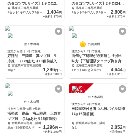
のタコツブLサイズ】1キロ(12個
のタコツブLサイズ】2キロ(24個
北海道二海郡八雲町
北海道二海郡八雲町
～15個入り)
～30個入り)
1,404
2,808
1セット1キロ入り(12個～15個)
1セット2キロ入り(24個～30個)
円
円
+送料
1,370円
+送料
1,370円
佐々木功明
舘岡勇樹
注文から当日~4日で発送
注文から1~7日で発送
好評品 三陸産 真ツブ貝 生
面倒な下処理が必要無し 主婦の
冷凍 （1kgあたり10個前後入
味方【下処理済タコツブ剥き身】
宮城県本吉郡南三陸町
北海道二海郡八雲町
り）
1キロ入り
1,296
4,644
1kg
〜
1セット500ｇ入り2つ
円
〜
円
+送料
1,200円
+送料
1,315円
注
文
受
付
停
止
中
佐々木昌則
佐々木功明
注文から2~4日で発送
三陸産殻付き青つぶ貝ボイル冷凍
注文から当日~4日で発送
活発送 絶品 南三陸産 天然青
1㎏(15個前後)
ツブ貝 (1kgあたり15個前後)
宮城県本吉郡南三陸町
宮城県本吉郡南三陸町
1,296
2,052
1kg（15個前後入り）
〜
なし
円
〜
円
+送料
1,200円
+送料
965円