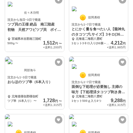
佐々木功明
舘岡勇樹
注文から当日~3日で発送
ツブ貝の王様 絶品 南三陸産
注文から1~7日で発送
とにかく量を食べたい人【龍神丸
初物 天然アワビツブ貝 ボイル
のタコツブLサイズ】3キロ(36個
後急速冷凍
宮城県本吉郡南三陸町
北海道二海郡八雲町
～45個入り)
1,512
4,212
500g
〜
1セット3キロ入り(36個～45個)
円
〜
円
+送料
1,200円
+送料
1,985円
岡部海斗
舘岡勇樹
注文から1~3日で発送
おらほのツブ串（6本入り）
注文から1~7日で発送
面倒な下処理が必要無し 主婦の
味方【下処理済タコツブ剥き身】
北海道様似郡様似町
北海道二海郡八雲町
2キロ入り
1,728
9,288
ツブ串（6本入り）
〜
1セット500ｇ入り4つ
円
〜
円
+送料
1,315円
+送料
1,315円
舘岡勇樹
舘岡勇樹