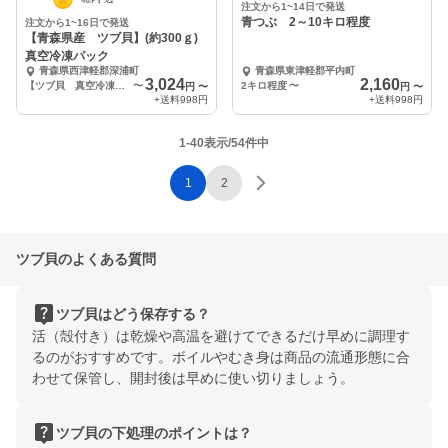
注文から1~14日で発送
青つぶ 2～10キロ程度
注文から1~16日で発送
【青森県産 ツブ貝】(約300ｇ)
真空冷凍パック
青森県西津軽郡深浦町
青森県東津軽郡平内町
3,024
2,160
【ツブ貝 真空冷凍パック】×2P
〜
2キロ程度
〜
円
〜
円
〜
+送料
998円
+送料
998円
1-40表示/54件中
1
2
ツブ貝のよくある質問
live_help
ツブ貝はどう保存する？
活（殻付き）は乾燥や高温を避けてできるだけ早めに調理す
るのがおすすめです。ボイルやむき身は商品の流通形態に合
わせて保管し、開封後は早めに使い切りましょう。
live_help
ツブ貝の下処理のポイントは？