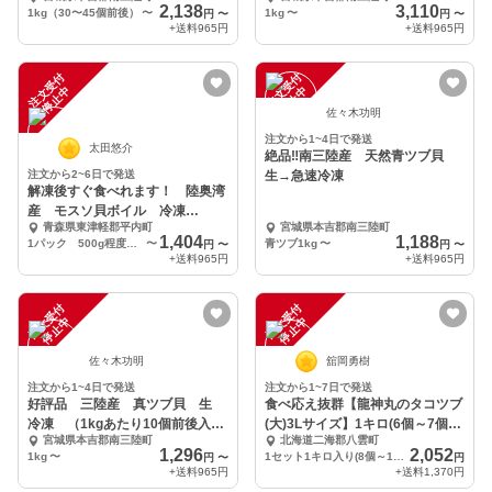
後急速冷凍1kg
後急速冷凍1kg
2,138
3,110
1kg（30〜45個前後）
〜
1kg
〜
円
〜
円
〜
+送料
965円
+送料
965円
注
文
受
付
停
止
注
文
受
付
停
止
中
中
佐々木功明
注文から1~4日で発送
太田悠介
絶品‼︎南三陸産 天然青ツブ貝
注文から2~6日で発送
生→急速冷凍
解凍後すぐ食べれます！ 陸奥湾
産 モスソ貝ボイル 冷凍
青森県東津軽郡平内町
宮城県本吉郡南三陸町
500g〜2kg程度
1,404
1,188
1パック 500g程度 10個前後
〜
青ツブ1kg
〜
円
〜
円
〜
+送料
965円
+送料
965円
注
文
受
付
停
止
注
文
受
付
停
止
中
中
佐々木功明
舘岡勇樹
注文から1~4日で発送
注文から1~7日で発送
好評品 三陸産 真ツブ貝 生
食べ応え抜群【龍神丸のタコツブ
冷凍 （1kgあたり10個前後入
(大)3Lサイズ】1キロ(6個～7個入
宮城県本吉郡南三陸町
北海道二海郡八雲町
り）
り)
1,296
2,052
1kg
〜
1セット1キロ入り(8個～10個)
円
〜
円
+送料
965円
+送料
1,370円