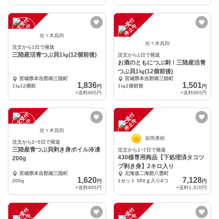
注
文
受
付
停
止
注
文
受
付
停
止
中
中
佐々木昌則
佐々木昌則
注文から1日で発送
三陸産活青つぶ貝1㎏(12個前後)
注文から1日で発送
お酒のともにつぶ刺！三陸産活青
つぶ貝1㎏(12個前後)
宮城県本吉郡南三陸町
宮城県本吉郡南三陸町
1,836
1,501
1㎏12個前
1㎏2個前後
円
円
+送料
965円
+送料
965円
注
文
受
付
停
止
注
文
受
付
停
止
中
中
佐々木昌則
舘岡勇樹
注文から2~5日で発送
三陸産青つぶ貝剥き身ボイル冷凍
注文から1~7日で発送
430様専用商品【下処理済タコツ
200g
ブ剥き身】2キロ入り
宮城県本吉郡南三陸町
北海道二海郡八雲町
1,620
7,128
200g
1セット 500ｇ入り4つ
円
円
+送料
965円
+送料
1,370円
注
文
受
付
停
止
注
文
受
付
停
止