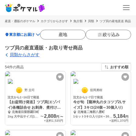
産直・通販のポケマル
カテゴリからさがす
魚介類
貝類
ツブ貝の産地直送 商品
location_on
産地
絞り込み
東京都にお届け
ツブ貝の産直通販・お取り寄せ商品
貝類からさがす
54件の商品
おすすめ順
野 圭司
舘岡勇樹
注文から1~16日で発送
注文から1~7日で発送
【お盆明け発送】ツブ貝(エゾバ
今が旬 【龍神丸のタコツブ2Lサ
イ)各種詰合せ お刺身、煮付け、
イズ】3キロ(24個～30個入り)
北海道目梨郡羅臼町
北海道二海郡八雲町
焼物等
2,808
5,184
1kg 大中込サイズ(1つ50~100g)
〜
1セット3キロ入り(24～30個)
円
〜
円
+送料
1,535円
+送料
1,370円