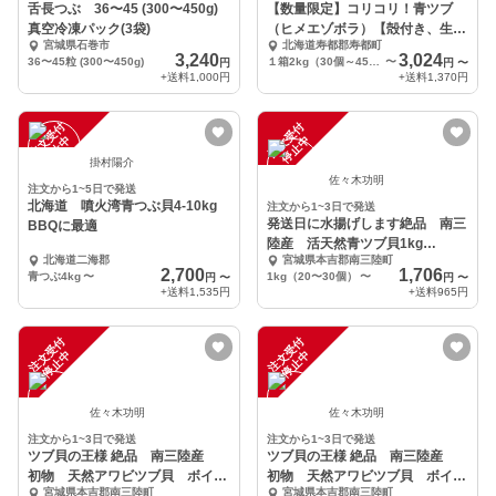
舌長つぶ 36〜45 (300〜450g)
【数量限定】コリコリ！青ツブ
真空冷凍パック(3袋)
（ヒメエゾボラ）【殻付き、生食
宮城県石巻市
北海道寿都郡寿都町
可】
3,240
3,024
36〜45粒 (300〜450g)
１箱2kg（30個～45個程度）
〜
円
円
〜
+送料
1,000円
+送料
1,370円
注
文
受
付
停
止
注
文
受
付
停
止
中
中
掛村陽介
佐々木功明
注文から1~5日で発送
北海道 噴火湾青つぶ貝4-10kg
注文から1~3日で発送
発送日に水揚げします絶品 南三
BBQに最適
陸産 活天然青ツブ貝1kg
北海道二海郡
宮城県本吉郡南三陸町
(20~30個前後)
2,700
1,706
青つぶ4kg
〜
1kg（20〜30個）
〜
円
〜
円
〜
+送料
1,535円
+送料
965円
注
文
受
付
停
止
注
文
受
付
停
止
中
中
佐々木功明
佐々木功明
注文から1~3日で発送
注文から1~3日で発送
ツブ貝の王様 絶品 南三陸産
ツブ貝の王様 絶品 南三陸産
初物 天然アワビツブ貝 ボイル
初物 天然アワビツブ貝 ボイル
宮城県本吉郡南三陸町
宮城県本吉郡南三陸町