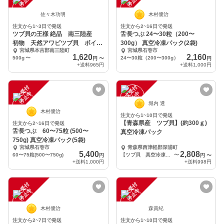
中
中
佐々木功明
木村優治
注文から1~3日で発送
注文から2~16日で発送
ツブ貝の王様 絶品 南三陸産
舌長つぶ 24〜30粒（200〜
初物 天然アワビツブ貝 ボイル
300g） 真空冷凍パック(2袋)
宮城県本吉郡南三陸町
宮城県石巻市
後急速冷凍
1,620
2,160
500g
〜
24〜30粒（200〜300g）
円
〜
円
+送料
965円
+送料
1,000円
注
文
受
付
停
止
注
文
受
付
停
止
中
中
堀内 透
木村優治
注文から1~10日で発送
【青森県産 ツブ貝】(約300ｇ)
注文から2~16日で発送
舌長つぶ 60〜75粒 (500〜
真空冷凍パック
750g) 真空冷凍パック(5袋)
宮城県石巻市
青森県西津軽郡深浦町
5,400
2,808
60〜75粒(500〜750g)
【ツブ貝 真空冷凍パック】×2P
〜
円
円
〜
+送料
1,000円
+送料
998円
注
文
受
付
停
止
注
文
受
付
停
止
中
中
木村優治
森貴紀
注文から2~7日で発送
注文から1~10日で発送