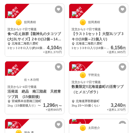
注
文
受
付
停
止
注
文
受
付
停
止
中
中
舘岡勇樹
舘岡勇樹
注文から1~7日で発送
注文から1~7日で発送
食べ応え抜群【龍神丸のタコツブ
【ラスト1セット】大型3Lツブ 3
(大)3Lサイズ】2キロ(12個～14個
キロ(18個～21個入り)
北海道二海郡八雲町
北海道二海郡八雲町
入り)
4,104
6,156
1セット2キロ入り(約16個～約21個)
1セット3キロ入り(18個～21個)
円
円
+送料
1,370円
+送料
1,985円
注
文
受
付
停
止
注
文
受
付
停
止
中
中
平野晃生
佐々木功明
注文から1~7日で発送
数量限定‼️北海道森町の活青ツブ
注文から1~4日で発送
活発送 絶品 南三陸産 天然青
（ヒメエゾボラ）
ツブ貝 (15個前後)
宮城県本吉郡南三陸町
北海道茅部郡森町
1,296
3,240
1kg（15個前後入り）
〜
3kg 25〜35個くらい
円
〜
円
+送料
965円
+送料
1,370円
注
文
受
付
停
止
注
文
受
付
停
止
中
中
太田悠介
堀内 透