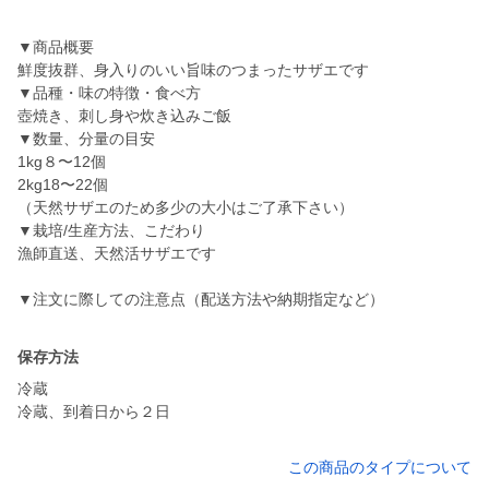
▼商品概要
鮮度抜群、身入りのいい旨味のつまったサザエです
▼品種・味の特徴・食べ方
壺焼き、刺し身や炊き込みご飯
▼数量、分量の目安
1kg８〜12個
2kg18〜22個
（天然サザエのため多少の大小はご了承下さい）
▼栽培/生産方法、こだわり
漁師直送、天然活サザエです
▼注文に際しての注意点（配送方法や納期指定など）
保存方法
冷蔵
冷蔵、到着日から２日
この商品のタイプについて