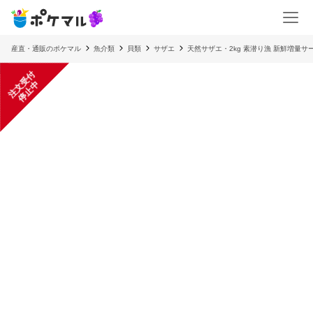
産直・通販のポケマル
魚介類
貝類
サザエ
天然サザエ・2kg 素潜り漁 新鮮増量サ
注
文
受
付
停
止
中