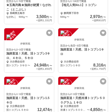
注文から1~5日で発送
注文から1~16日で発送
★五島列島★漁師が絶賛！ながれ
【地元人気No.1】トコブシ
こ（とこぶし）
長崎県五島市
静岡県下田市
3,500
2,970
ながれこ 500g
〜
500g
〜
円
〜
円
〜
+送料
1,331円
+送料
910円
注
文
受
付
停
止
注
文
受
付
停
止
中
中
伊東和篤
伊東和篤
注文から当日~3日で発送
漁師直送！天然、活トコブシ1キ
注文から2~3日で発送
漁師直送！天然、活トコブシ3キ
ロ
ロ、４キロ、５キロ
大分県佐伯市
大分県佐伯市
24,948
8,316
活トコブシ ３キロ
〜
活トコブシ１キロ
円
〜
円
+送料
1,850円
+送料
1,750円
注
文
受
付
停
止
注
文
受
付
停
止
中
中
伊東和篤
伊東和篤
注文から1~3日で発送
注文から2~3日で発送
漁師直送！天然、活トコブシ1.5
漁師直送！天然冷凍トコブシ５０
キロ
０グラム １キロ
大分県佐伯市
大分県佐伯市
12,474
4,850
活トコブシ1.５キロ
冷凍トコブシ５００グラム
〜
円
円
〜