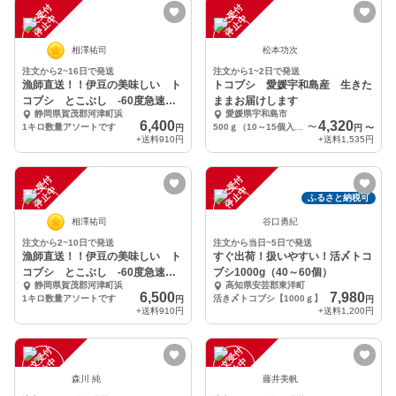
注
文
受
付
停
止
注
文
受
付
停
止
中
中
相澤祐司
松本功次
注文から2~16日で発送
注文から1~2日で発送
漁師直送！！伊豆の美味しい ト
トコブシ 愛媛宇和島産 生きた
コブシ とこぶし -60度急速冷
ままお届けします
静岡県賀茂郡河津町浜
愛媛県宇和島市
凍品
6,400
4,320
1キロ数量アソートです
500ｇ（10～15個入り）
〜
円
円
〜
+送料
910円
+送料
1,535円
注
文
受
付
停
止
注
文
受
付
停
止
中
中
ふるさと納税可
相澤祐司
谷口勇紀
注文から2~10日で発送
注文から当日~5日で発送
漁師直送！！伊豆の美味しい ト
すぐ出荷！扱いやすい！活〆トコ
コブシ とこぶし -60度急速冷
ブシ1000g（40～60個）
静岡県賀茂郡河津町浜
高知県安芸郡東洋町
凍品
6,500
7,980
1キロ数量アソートです
活き〆トコブシ【1000ｇ】
円
円
+送料
910円
+送料
1,200円
注
文
受
付
停
止
注
文
受
付
停
止
中
中
森川 純
藤井美帆