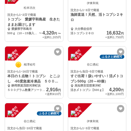
伊東和篤
松本功次
注文から1~3日で発送
漁師直送！天然、活トコブシ２キ
注文から1~2日で発送
トコブシ 愛媛宇和島産 生きた
ロ
ままお届けします
愛媛県宇和島市
大分県佐伯市
4,320
16,632
500ｇ（10～15個入り）
〜
活トコブシ２キロ
円
〜
円
+送料
1,205円
+送料
1,750円
注
文
受
付
停
止
注
文
受
付
停
止
中
中
ふるさと納税可
相澤祐司
谷口勇紀
注文から1~16日で発送
注文から当日~5日で発送
本日の１点物！トコブシ とこぶ
すぐ出荷！扱いやすい！活〆トコ
し -60度急速冷凍品 ５００グ
ブシ500g（20～40個）
静岡県賀茂郡河津町浜
高知県安芸郡東洋町
ラム
2,916
4,200
５００グラム数量アソートです
活き〆トコブシ【500ｇ】
円
円
+送料
910円
+送料
1,100円
注
文
受
付
停
止
注
文
受
付
停
止
中
中
ふるさと納税可
谷口勇紀
伊東和篤
注文から当日~10日で発送
注文から1~3日で発送