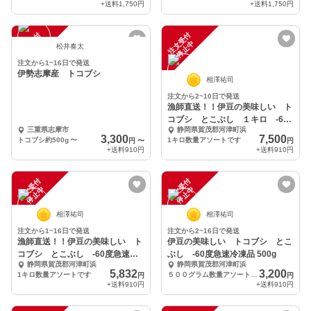
+送料
1,750円
+送料
1,750円
注
文
受
付
停
止
注
文
受
付
停
止
中
中
松井奏太
注文から1~16日で発送
伊勢志摩産 トコブシ
相澤祐司
注文から2~10日で発送
漁師直送！！伊豆の美味しい ト
コブシ とこぶし １キロ -60
三重県志摩市
静岡県賀茂郡河津町浜
度急速冷凍品
3,300
7,500
トコブシ約500g
〜
1キロ数量アソートです
円
〜
円
+送料
910円
+送料
910円
注
文
受
付
停
止
注
文
受
付
停
止
中
中
相澤祐司
相澤祐司
注文から1~16日で発送
注文から2~16日で発送
漁師直送！！伊豆の美味しい ト
伊豆の美味しい トコブシ とこ
コブシ とこぶし -60度急速冷
ぶし -60度急速冷凍品 500g
静岡県賀茂郡河津町浜
静岡県賀茂郡河津町浜
凍品
5,832
3,200
1キロ数量アソートです
５００グラム数量アソートです
円
円
+送料
910円
+送料
910円