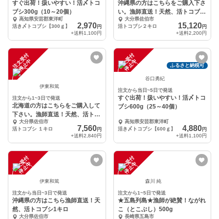
すぐ出荷！扱いやすい！活〆トコ
沖縄県の方はこちらをご購入下さ
ブシ300g（10～20個）
い。漁師直送！天然、活トコブシ
高知県安芸郡東洋町
大分県佐伯市
２キロ
2,970
15,120
活き〆トコブシ【300ｇ】
活トコブシ２キロ
円
円
+送料
1,100円
+送料
2,200円
注
文
受
付
停
止
注
文
受
付
停
止
中
中
ふるさと納税可
谷口勇紀
伊東和篤
注文から当日~5日で発送
すぐ出荷！扱いやすい！活〆トコ
注文から1~3日で発送
北海道の方はこちらをご購入して
ブシ600g（25～40個）
下さい。漁師直送！天然、活トコ
大分県佐伯市
高知県安芸郡東洋町
ブシ1キロ
7,560
4,880
活トコブシ １キロ
活き〆トコブシ【600ｇ】
円
円
+送料
2,840円
+送料
1,100円
注
文
受
付
停
止
注
文
受
付
停
止
中
中
伊東和篤
森川 純
注文から当日~3日で発送
注文から1~5日で発送
沖縄県の方はこちら漁師直送！天
★五島列島★漁師が絶賛！ながれ
然、活トコブシ1キロ
こ（とこぶし）500g
大分県佐伯市
長崎県五島市