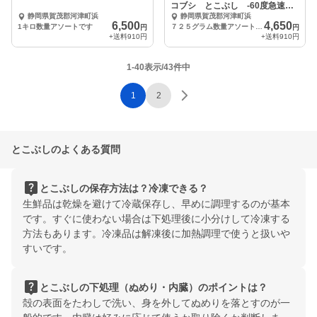
コブシ とこぶし -60度急速冷
凍品
静岡県賀茂郡河津町浜
静岡県賀茂郡河津町浜
凍品 １点物
6,500
4,650
1キロ数量アソートです
７２５グラム数量アソートです
円
円
+送料
910円
+送料
910円
1-40表示/43件中
1
2
とこぶしのよくある質問
live_help
とこぶしの保存方法は？冷凍できる？
生鮮品は乾燥を避けて冷蔵保存し、早めに調理するのが基本
です。すぐに使わない場合は下処理後に小分けして冷凍する
方法もあります。冷凍品は解凍後に加熱調理で使うと扱いや
すいです。
live_help
とこぶしの下処理（ぬめり・内臓）のポイントは？
殻の表面をたわしで洗い、身を外してぬめりを落とすのが一