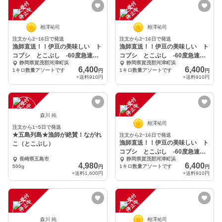
注
文
受
付
停
止
注
文
受
付
停
止
中
中
相澤祐司
相澤祐司
注文から2~16日で発送
注文から2~16日で発送
漁師直送！！伊豆の美味しい ト
漁師直送！！伊豆の美味しい ト
コブシ とこぶし -60度急速冷
コブシ とこぶし -60度急速冷
静岡県賀茂郡河津町浜
静岡県賀茂郡河津町浜
凍品
凍品
6,400
6,400
1キロ数量アソートです
1キロ数量アソートです
円
円
+送料
910円
+送料
910円
注
文
受
付
停
止
注
文
受
付
停
止
中
中
森川 純
相澤祐司
注文から1~5日で発送
★五島列島★漁師が絶賛！ながれ
注文から2~16日で発送
漁師直送！！伊豆の美味しい ト
こ（とこぶし）
コブシ とこぶし -60度急速冷
長崎県五島市
静岡県賀茂郡河津町浜
凍品
4,980
6,400
500g
1キロ数量アソートです
円
円
+送料
1,600円
+送料
910円
注
文
受
付
停
止
注
文
受
付
停
止
中
中
森川 純
相澤祐司