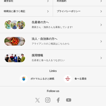
運営会社
利用規約
特商法に基づく表記
プライバシーポリシー
生産者の方へ
農家さん・漁師さんを募集しています!
法人・自治体の方へ
アライアンスのご相談はこちらから
採用情報
生産者と食べる人をつなぎたい
Links
ポケマルふるさと納税
食べる通信
Follow us