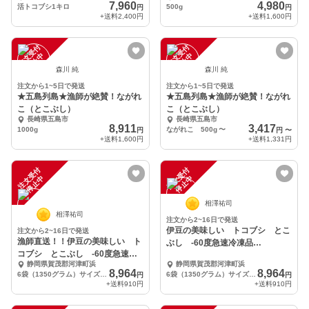
7,960
4,980
活トコブシ1キロ
500g
円
円
+送料
2,400円
+送料
1,600円
注
文
受
付
停
止
注
文
受
付
停
止
中
中
森川 純
森川 純
注文から1~5日で発送
注文から1~5日で発送
★五島列島★漁師が絶賛！ながれ
★五島列島★漁師が絶賛！ながれ
こ（とこぶし）
こ（とこぶし）
長崎県五島市
長崎県五島市
8,911
3,417
1000g
ながれこ 500g
〜
円
円
〜
+送料
1,600円
+送料
1,331円
注
文
受
付
停
止
注
文
受
付
停
止
中
中
相澤祐司
相澤祐司
注文から2~16日で発送
伊豆の美味しい トコブシ とこ
注文から2~16日で発送
漁師直送！！伊豆の美味しい ト
ぶし -60度急速冷凍品
コブシ とこぶし -60度急速冷
1350g（６袋）
静岡県賀茂郡河津町浜
静岡県賀茂郡河津町浜
凍品 1350g
8,964
8,964
6袋（1350グラム）サイズアソートです
6袋（1350グラム）サイズアソートです
円
円
+送料
910円
+送料
910円