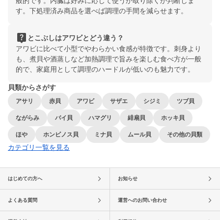
般的です。内臓は好みに応じて使うか取り除くか判断しま
す。下処理済み商品を選べば調理の手間を減らせます。
live_help
とこぶしはアワビとどう違う？
アワビに比べて小型でやわらかい食感が特徴です。刺身より
も、煮貝や酒蒸しなど加熱調理で旨みを楽しむ食べ方が一般
的で、家庭用として調理のハードルが低いのも魅力です。
貝類からさがす
アサリ
赤貝
アワビ
サザエ
シジミ
ツブ貝
ながらみ
バイ貝
ハマグリ
緋扇貝
ホッキ貝
ほや
ホンビノス貝
ミナ貝
ムール貝
その他の貝類
カテゴリ一覧を見る
はじめての方へ
お知らせ
よくある質問
運営へのお問い合わせ