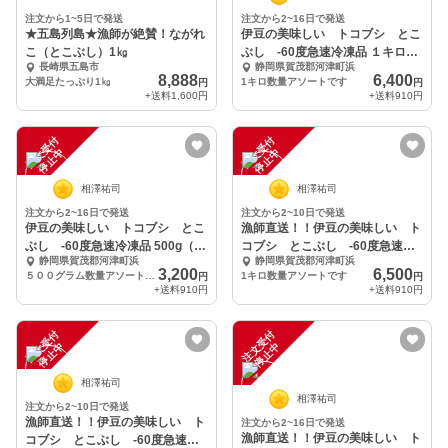
注文から1~5日で発送
注文から2~16日で発送
★五島列島★漁師が絶賛！ながれ
伊豆の美味しい トコブシ とこ
こ（とこぶし）1㎏
ぶし -60度急速冷凍品 １キロ
長崎県五島市
静岡県賀茂郡河津町浜
（小サイズ）
8,888
6,400
大満足たっぷり1㎏
1キロ数量アソートです
円
円
+送料
1,600円
+送料
910円
注
文
受
付
停
止
注
文
受
付
停
止
中
中
相澤祐司
相澤祐司
注文から2~16日で発送
注文から2~10日で発送
伊豆の美味しい トコブシ とこ
漁師直送！！伊豆の美味しい ト
ぶし -60度急速冷凍品 500g（小
コブシ とこぶし -60度急速冷
静岡県賀茂郡河津町浜
静岡県賀茂郡河津町浜
サイズ）
凍品
3,200
6,500
５００グラム数量アソートです（小さいサイズ）
1キロ数量アソートです
円
円
+送料
910円
+送料
910円
注
文
受
付
停
止
注
文
受
付
停
止
中
中
相澤祐司
相澤祐司
注文から2~10日で発送
漁師直送！！伊豆の美味しい ト
注文から2~16日で発送
漁師直送！！伊豆の美味しい ト
コブシ とこぶし -60度急速冷