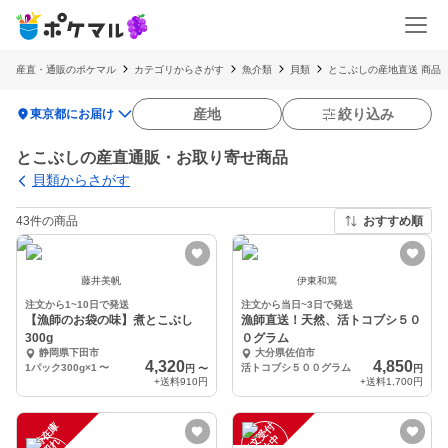
産直・通販のポケマル
カテゴリからさがす
魚介類
貝類
とこぶしの産地直送 商品
location_on
産地
絞り込み
東京都にお届け
とこぶしの産直通販・お取り寄せ商品
貝類からさがす
43件の商品
おすすめ順
藤井美帆
伊東和篤
注文から1~10日で発送
注文から当日~3日で発送
【漁師のお袋の味】煮とこぶし
漁師直送！天然、活トコブシ５０
300g
０グラム
静岡県下田市
大分県佐伯市
4,320
4,850
1パック300g×1
〜
活トコブシ５００グラム
円
〜
円
+送料
910円
+送料
1,700円
一
在
庫
切
注
文
受
付
停
止
中
時
れ