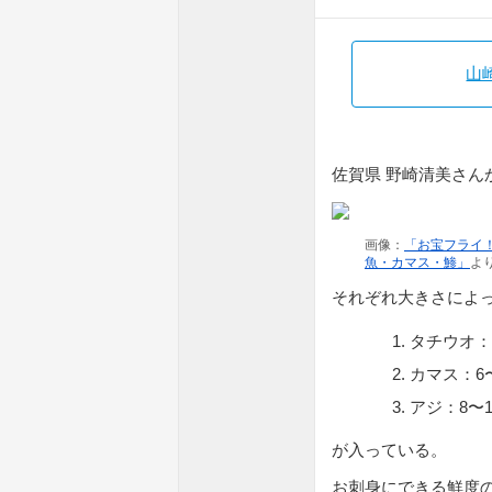
山
佐賀県 野崎清美さん
画像：
「お宝フライ
魚・カマス・鯵」
よ
それぞれ大きさによ
タチウオ：
カマス：6
アジ：8〜
が入っている。
お刺身にできる鮮度