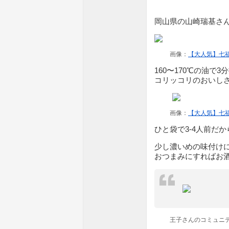
岡山県の山崎瑞基さ
画像：
【大人気】七
160〜170℃の油で
コリッコリのおいし
画像：
【大人気】七
ひと袋で3-4人前だ
少し濃いめの味付け
おつまみにすればお
王子さんのコミュニ