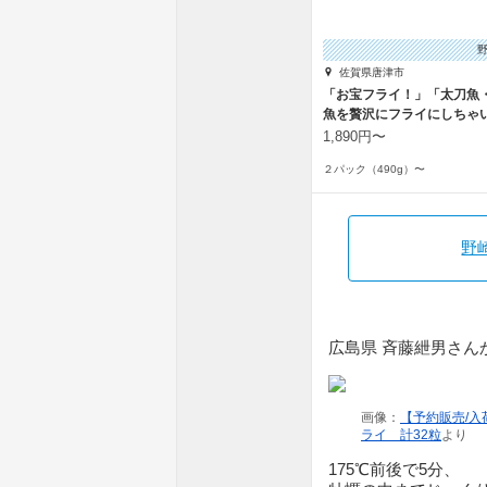
佐賀県唐津市
「お宝フライ！」「太刀魚
魚を贅沢にフライにしちゃ
1,890円〜
２パック（490g）〜
野
広島県 斉藤紲男さん
画像：
【予約販売/
ライ 計32粒
より
175℃前後で5分、