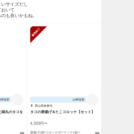
しいサイズだし
ておいて
るのも良いかもね。
販売終了
山崎瑞基
山崎瑞基
岡山県倉敷市
七福丸のタコを
タコの唐揚げ＆たこコロッケ【セット】
4,320円〜
唐揚げ1袋×コロッケガーリック1袋〜