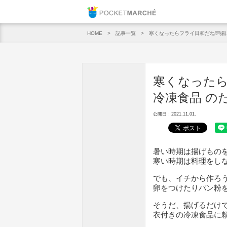
Pocket M
記事一覧
寒くなったらフライ日和だね🌁揚
HOME
寒くなったら
冷凍食品 の
公開日：2021.11.01.
暑い時期は揚げもの
寒い時期は料理をし
でも、イチから作ろ
卵をつけたりパン粉
そうだ、揚げるだけ
衣付きの冷凍食品に