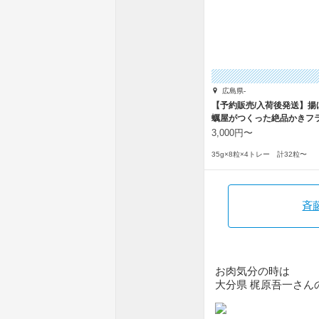
広島県-
【予約販売/入荷後発送】揚
蠣屋がつくった絶品かきフラ
3,000円〜
35g×8粒×4トレー 計32粒〜
斉
お肉気分の時は
大分県 梶原吾一さん