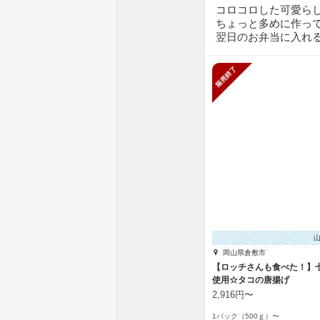
コロコロした可愛ら
ちょっと多めに作っ
翌日のお弁当に入れ
販売終了
岡山県倉敷市
【ロッチさんも食べた！】
使用☆タコの唐揚げ
2,916円〜
1パック（500ｇ）〜