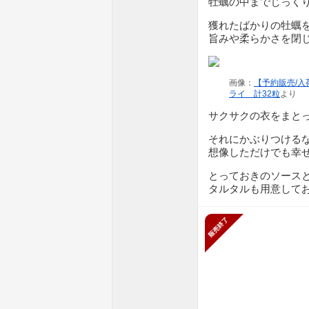
牡蠣の中までじっく
獲れたばかりの牡蠣
旨みや柔らかさを閉
画像：
【予約販売/
ライ 計32粒
より
サクサクの衣をまと
それにかぶりつける
想像しただけでも幸
とっておきのソース
タルタルも用意して
販売終了