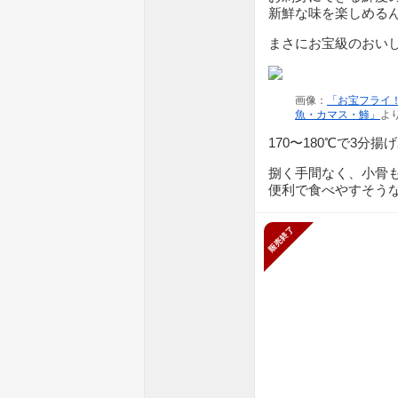
新鮮な味を楽しめる
まさにお宝級のおい
画像：
「お宝フライ
魚・カマス・鯵」
よ
170〜180℃で3分
捌く手間なく、小骨
便利で食べやすそう
販売終了