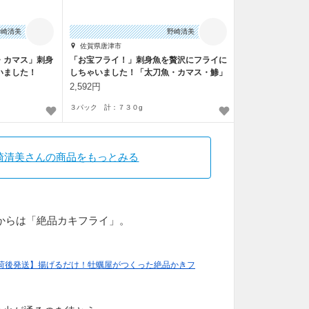
野崎清美
野崎清美
佐賀県唐津市
・カマス」刺身
「お宝フライ！」刺身魚を贅沢にフライに
いました！
しちゃいました！「太刀魚・カマス・鯵」
2,592円
３パック 計：７３０g
崎清美さんの商品をもっとみる
からは「絶品カキフライ」。
入荷後発送】揚げるだけ！牡蠣屋がつくった絶品かきフ