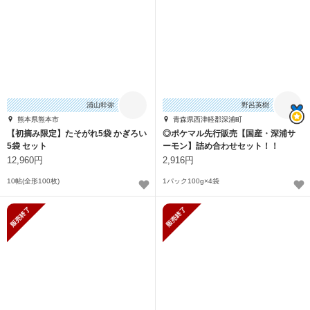
浦山幹弥
野呂英樹
熊本県熊本市
青森県西津軽郡深浦町
【初摘み限定】たそがれ5袋 かぎろい
◎ポケマル先行販売【国産・深浦サ
5袋 セット
ーモン】詰め合わせセット！！
12,960円
2,916円
10帖(全形100枚)
1パック100g×4袋
販売終了
販売終了