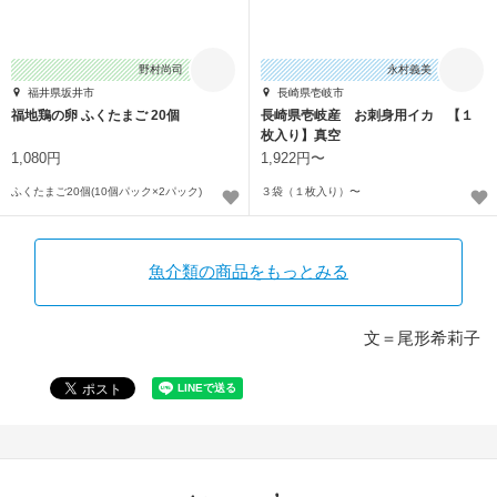
野村尚司
永村義美
福井県坂井市
長崎県壱岐市
福地鶏の卵 ふくたまご 20個
長崎県壱岐産 お刺身用イカ 【１
枚入り】真空
1,080円
1,922円〜
ふくたまご20個(10個パック×2パック)
３袋（１枚入り）〜
魚介類の商品をもっとみる
文＝尾形希莉子