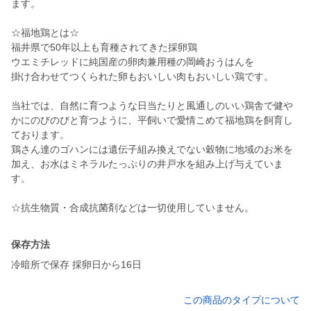
ます。
☆福地鶏とは☆
福井県で50年以上も育種されてきた採卵鶏
ウエミチレッドに純国産の卵肉兼用種の岡崎おうはんを
掛け合わせてつくられた卵もおいしい肉もおいしい鶏です。
当社では、自然に育つような日当たりと風通しのいい鶏舎で健や
かにのびのびと育つように、平飼いで愛情こめて福地鶏を飼育し
ております。
鶏さん達のゴハンには遺伝子組み換えでない穀物に地域のお米を
加え、お水はミネラルたっぷりの井戸水を組み上げ与えていま
す。
☆抗生物質・合成抗菌剤などは一切使用していません。
保存方法
冷暗所で保存 採卵日から16日
この商品のタイプについて