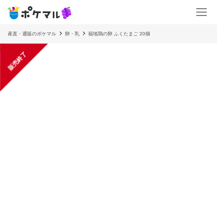
産直・通販のポケマル
卵・乳
福地鶏の卵 ふくたまご 20個
販売終了