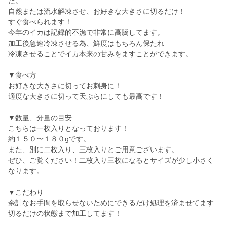
た。
自然または流水解凍させ、お好きな大きさに切るだけ！
すぐ食べられます！
今年のイカは記録的不漁で非常に高騰してます。
加工後急速冷凍させる為、鮮度はもちろん保たれ
冷凍させることでイカ本来の甘みをますことができます。
▼食べ方
お好きな大きさに切ってお刺身に！
適度な大きさに切って天ぷらにしても最高です！
▼数量、分量の目安
こちらは一枚入りとなっております！
約１５０〜１８０gです。
また、別に二枚入り、三枚入りとご用意ございます。
ぜひ、ご覧ください！二枚入り三枚になるとサイズが少し小さく
なります。
▼こだわり
余計なお手間を取らせないためにできるだけ処理を済ませてます
切るだけの状態まで加工してます！