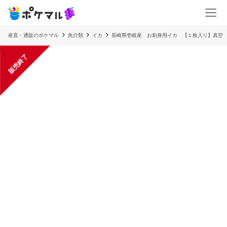
産直・通販のポケマル
魚介類
イカ
長崎県壱岐産 お刺身用イカ 【１枚入り】真空
販売終了