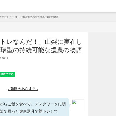
arche
に実在したカロリー循環型の持続可能な援農の物語
筋トレなんだ！」山梨に実在し
循環型の持続可能な援農の物語
08.19.
- 前回のあらすじ -
がらご飯を食べて、デスクワークに明
販で買った健康器具で
筋トレ
して