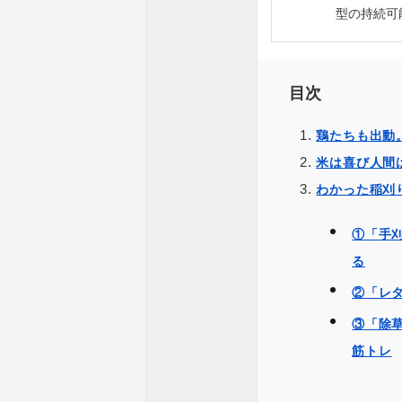
型の持続可
目次
鶏たちも出動
米は喜び人間
わかった稲刈
①「手
る
②「レ
③「除
筋トレ