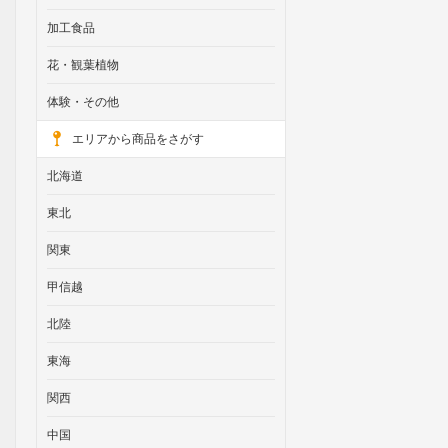
加工食品
花・観葉植物
体験・その他
エリアから商品をさがす
北海道
東北
関東
甲信越
北陸
東海
関西
中国