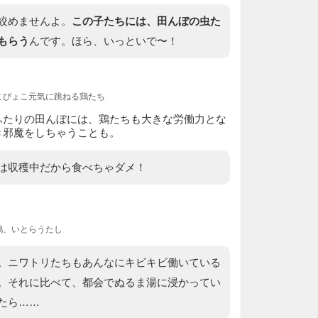
絞めませんよ。
この子たちには、田んぼの虫た
もらう
んです。ほら、いっといで〜！
こぴょこ元気に跳ねる鶏たち
ふたりの田んぼには、鶏たちも大きな労働力とな
き邪魔をしちゃうことも。
は収穫中だから食べちゃダメ！
鶏、いとらうたし
。ニワトリたちもあんなにキビキビ働いている
。それに比べて、都会でぬるま湯に浸かってい
たら……