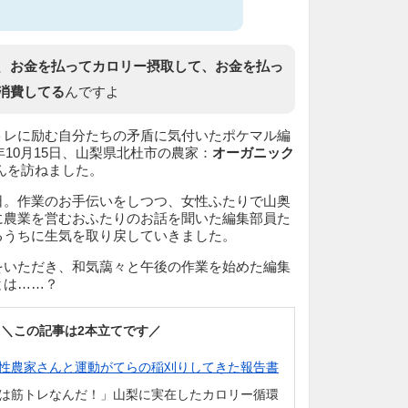
、
お金を払ってカロリー摂取して、お金を払っ
消費してる
んですよ
トレに励む自分たちの矛盾に気付いたポケマル編
年10月15日、山梨県北杜市の農家：
オーガニック
んを訪ねました。
日。作業のお手伝いをしつつ、女性ふたりで山奥
に農業を営むおふたりのお話を聞いた編集部員た
るうちに生気を取り戻していきました。
をいただき、和気藹々と午後の作業を始めた編集
とは……？
＼この記事は2本立てです／
性農家さんと運動がてらの稲刈りしてきた報告書
は筋トレなんだ！」山梨に実在したカロリー循環