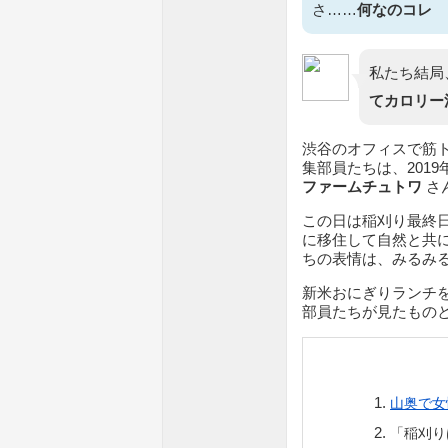
さ……
何なのコレ
私たち結局
てカロリー
渋谷のオフィスで筋
集部員たちは、2019
ファームチュトワ
さ
この日は稲刈り最終
に移住して自然と共
ちの表情は、みるみ
新米おにぎりランチ
部員たちが見たもの
山奥で女
「稲刈り