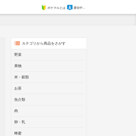
ポケマルとは
通信中...
カテゴリから商品をさがす
野菜
果物
米・穀類
お茶
魚介類
肉
卵・乳
蜂蜜