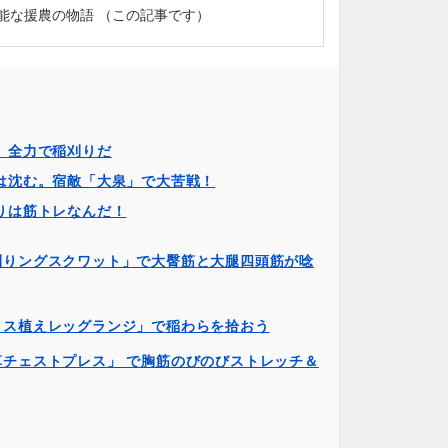
能な援農の物語 （この記事です）
。全力で稲刈りだ
は沈む。宿敵「大泉」で大苦戦！
りは筋トレなんだ！
刈りングスクワット」で大臀筋と大腿四頭筋が唸
タス植えレッグランジ」で稲わらを拾おう
草チェストプレス」 で胸筋のびのびストレッチ＆