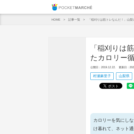
Pocket M
記事一覧
「稲刈りは筋トレなんだ！」山梨
HOME
「稲刈りは
たカロリー
公開日：2019.12.22.
更新日：2020.
村瀬麻里子
山梨県
カロリーを気にしな
け暮れて、ネット通