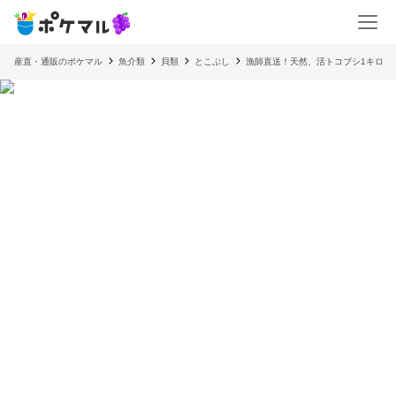
産直・通販のポケマル
魚介類
貝類
とこぶし
漁師直送！天然、活トコブシ1キロ