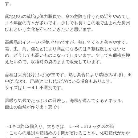
す。
露地びわの栽培は体力勝負で、命の危険も伴うため近年やめてし
まう年配の方々が多いです。少しでも長くこの地で生まれた房州
びわという文化を守っていきたいと思います。
高級品のイメージが強いびわですが、熟してくると落ちやすく、
霜、虫、鳥、傷などにより商品になるのは３割程度しかないた
め、どうしても高いものになってしまいます。少しでも価格を抑
えたいので、収穫時の袋のままで販売しています。
品種は大房(おおふさ)が主です。熟し具合により瑞穂(みずほ)、田
中(たなか)、戸越(とごし)などがはいる場合もあります。
サイズはＬ〜４Ｌ不選別です。
温暖な気候でたっぷりの日差し。海風が運んでくるミネラル。
館山の自然が作り出す恵です
・1キロ約12個入り、大きさは、Ｌ〜4Ｌのミックスの箱
・こちらの選別や箱詰めの手間が省けることや、化粧箱代がかか