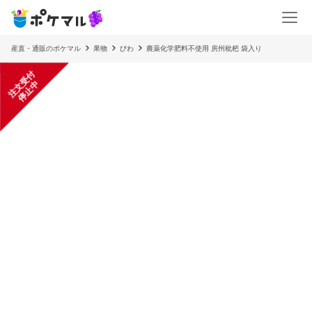
産直・通販のポケマル
果物
びわ
農薬化学肥料不使用 房州枇杷 袋入り
注
文
受
付
停
止
中