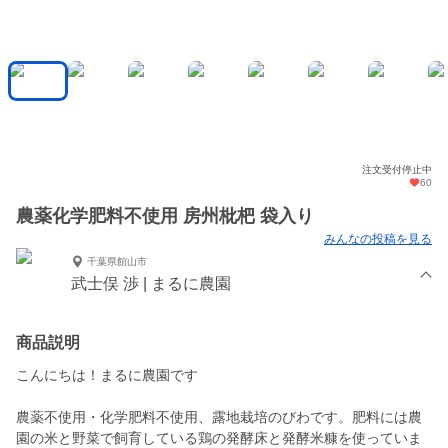
注文受付停止中
60
農薬化学肥料不使用 房州枇杷 袋入り
みんなの投稿を見る
千葉県館山市
武士俣 渉 | まるに農園
商品説明
こんにちは！まるに農園です
農薬不使用・化学肥料不使用、露地栽培のびわです。肥料には農
園の米と野菜で飼育している鶏の発酵床と発酵米糠を使っていま