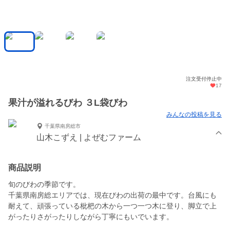
注文受付停止中
17
果汁が溢れるびわ ３L袋びわ
みんなの投稿を見る
千葉県南房総市
山木こずえ | よぜむファーム
商品説明
旬のびわの季節です。
千葉県南房総エリアでは、現在びわの出荷の最中です。台風にも
耐えて、頑張っている枇杷の木から一つ一つ木に登り、脚立で上
がったりさがったりしながら丁寧にもいでいます。