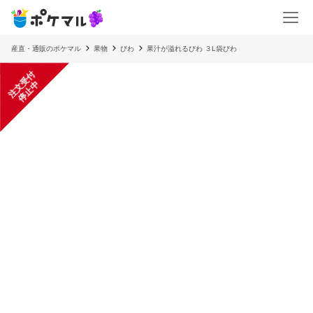
産直・通販のポケマル
果物
びわ
果汁が溢れるびわ ３L袋びわ
注
文
受
付
停
止
中