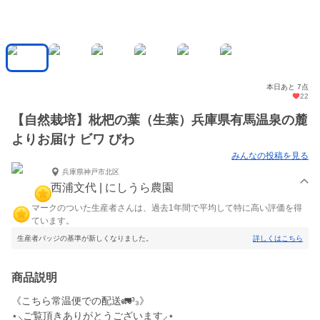
本日あと 7点
22
【自然栽培】枇杷の葉（生葉）兵庫県有馬温泉の麓
よりお届け ビワ びわ
みんなの投稿を見る
兵庫県神戸市北区
西浦文代 | にしうら農園
マークのついた生産者さんは、過去1年間で平均して特に高い評価を得
ています。
生産者バッジの基準が新しくなりました。
詳しくはこちら
商品説明
《こちら常温便での配送🚛³₃》
⋆⸜ご覧頂きありがとうございます⸝⋆