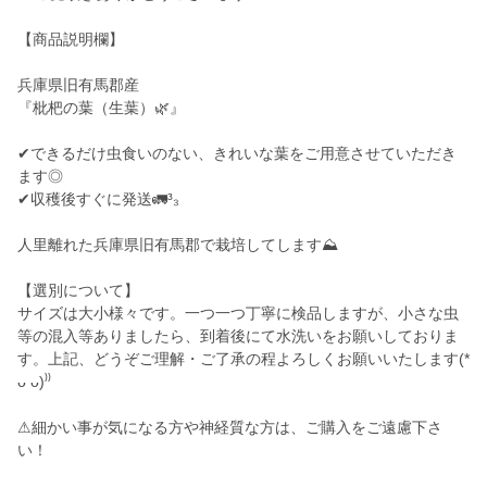
【商品説明欄】
兵庫県旧有馬郡産
『枇杷の葉（生葉）🌿』
✔︎できるだけ虫食いのない、きれいな葉をご用意させていただき
ます◎
✔︎収穫後すぐに発送🚛³₃
人里離れた兵庫県旧有馬郡で栽培してします⛰️
【選別について】
サイズは大小様々です。一つ一つ丁寧に検品しますが、小さな虫
等の混入等ありましたら、到着後にて水洗いをお願いしておりま
す。上記、どうぞご理解・ご了承の程よろしくお願いいたします(*
ᴗ ᴗ)⁾⁾
⚠︎細かい事が気になる方や神経質な方は、ご購入をご遠慮下さ
い！