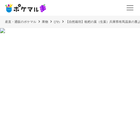
産直・通販のポケマル
果物
びわ
【自然栽培】枇杷の葉（生葉）兵庫県有馬温泉の麓よ