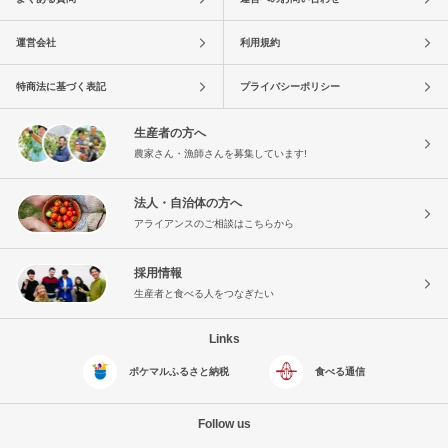
運営会社
利用規約
特商法に基づく表記
プライバシーポリシー
生産者の方へ
農家さん・漁師さんを募集しています!
法人・自治体の方へ
アライアンスのご相談はこちらから
採用情報
生産者と食べる人をつなぎたい
Links
ポケマルふるさと納税
食べる通信
Follow us