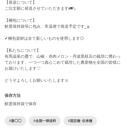
【発送について】
ご注文順に発送させていただきます🚛³₃
【梱包について】
鮮度保持袋等に包み、常温便で発送予定です_φ
✔︎梱包資材は全て新しいものを使用します◎
【私たちについて】
有馬温泉の麓で、山椒・赤肉メロン・丹波黒枝豆の栽培に携わっ
ております。一つ一つ真心こめて栽培した農産物を全国の皆様に
お届けいたします♡
どうぞよろしくお願いいたします☺︎
保存方法
鮮度保持袋で保存
#新◯◯
#全国一律送料
#固定種･在来種