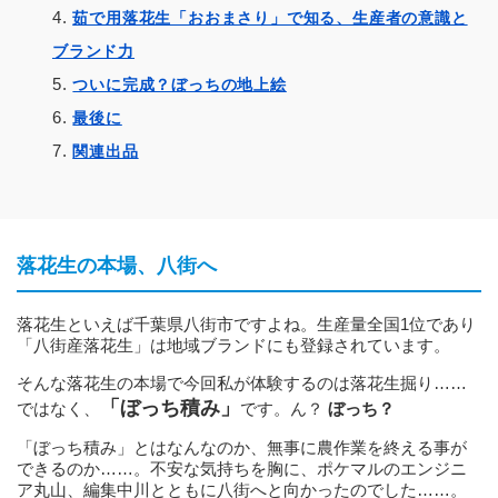
茹で用落花生「おおまさり」で知る、生産者の意識と
ブランド力
ついに完成？ぼっちの地上絵
最後に
関連出品
落花生の本場、八街へ
落花生といえば千葉県八街市ですよね。生産量全国1位であり
「八街産落花生」は地域ブランドにも登録されています。
そんな落花生の本場で今回私が体験するのは落花生掘り……
「ぼっち積み」
ではなく、
です。ん？
ぼっち？
「ぼっち積み」とはなんなのか、無事に農作業を終える事が
できるのか……。不安な気持ちを胸に、ポケマルのエンジニ
ア丸山、編集中川とともに八街へと向かったのでした……。