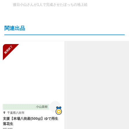
後日小山さんが1人で完成させたぼっちの地上絵
関連出品
販売終了
小山直樹
千葉県八街市
支援【本場八街産(500g)】ゆで用生
落花生