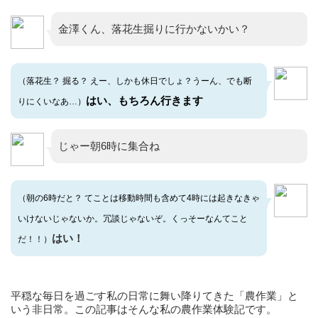
金澤くん、落花生掘りに行かないかい？
（落花生？ 掘る？ えー、しかも休日でしょ？うーん、でも断
はい、もちろん行きます
りにくいなあ…）
じゃー朝6時に集合ね
（朝の6時だと？ てことは移動時間も含めて4時には起きなきゃ
いけないじゃないか。冗談じゃないぞ。くっそーなんてこと
はい！
だ！！）
平穏な毎日を過ごす私の日常に舞い降りてきた「農作業」と
いう非日常。この記事はそんな私の農作業体験記です。