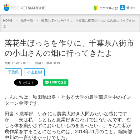
Pocket Marche
ポケマルとは
通信中...
記事一覧
落花生ぼっちを作りに、千葉県八街市の小山さんの畑に行ってきた
HOME
よ
落花生ぼっちを作りに、千葉県八街市
の小山さんの畑に行ってきたよ
公開日：2019.09.18.
更新日：2020.08.19.
千葉県
小山直樹
こんにちは、秋田県出身・とある大学の農学部通学中のイン
ターン金澤です。
田舎 × 農学部 いかにも農業大好き人間みたいな感じです
が……実は私、もともと農業好きなわけではないんです。む
しろ体を動かさずにおいしいものを食べたい…。そんな私が
農作業をすることになったのは、2018年11月のこと。編集部
中川の一言がきかっけでした。