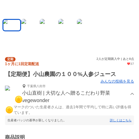
2人が定期購入中 | あと8点
定期
1ヶ月に1回定期配送
37
【定期便】小山農園の１００%人参ジュース
みんなの投稿を見る
千葉県八街市
小山直樹 | 大切な人へ贈るこだわり野菜
vegewonder
マークのついた生産者さんは、過去1年間で平均して特に高い評価を得
ています。
生産者バッジの基準が新しくなりました。
詳しくはこちら
商品説明