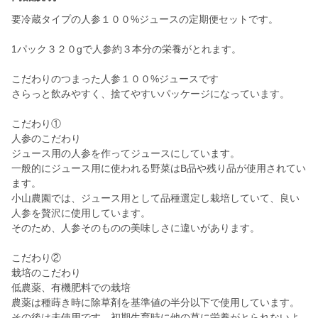
要冷蔵タイプの人参１００%ジュースの定期便セットです。
1パック３２０gで人参約３本分の栄養がとれます。
こだわりのつまった人参１００%ジュースです
さらっと飲みやすく、捨てやすいパッケージになっています。
こだわり①
人参のこだわり
ジュース用の人参を作ってジュースにしています。
一般的にジュース用に使われる野菜はB品や残り品が使用されてい
ます。
小山農園では、ジュース用として品種選定し栽培していて、良い
人参を贅沢に使用しています。
そのため、人参そのものの美味しさに違いがあります。
こだわり②
栽培のこだわり
低農薬、有機肥料での栽培
農薬は種蒔き時に除草剤を基準値の半分以下で使用しています。
その後は未使用です。初期生育時に他の草に栄養がとられないよ