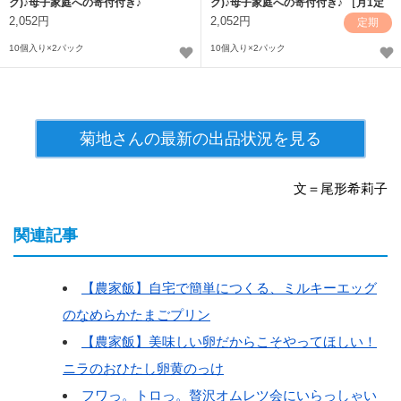
ク)♪母子家庭への寄付付き♪
ク)♪母子家庭への寄付付き♪ ［月1定
期］
2,052円
2,052円
定期
10個入り×2パック
10個入り×2パック
菊地さんの最新の出品状況を見る
文＝尾形希莉子
関連記事
【農家飯】自宅で簡単につくる、ミルキーエッグ
のなめらかたまごプリン
【農家飯】美味しい卵だからこそやってほしい！
ニラのおひたし卵黄のっけ
フワっ。トロっ。贅沢オムレツ会にいらっしゃい