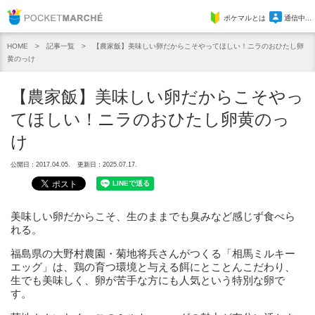
Pocket Marche
ポケマルとは
通信中...
記事一覧
【農家飯】美味しい卵だからこそやってほしい！ニラのおひたし卵
HOME
黄のっけ
【農家飯】美味しい卵だからこそやっ
てほしい！ニラのおひたし卵黄のっ
け
公開日：2017.04.05.
更新日：2025.07.17.
美味しい卵だからこそ、生のままでも臭みなど感じず食べら
れる。
福島県の大野村農園・菊地将兵さんがつくる「相馬ミルキー
エッグ」は、鶏の育つ環境と与える餌にとことんこだわり、
生でも美味しく、卵が苦手な方にも人気という特別な卵で
す。