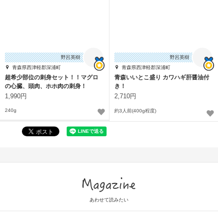
野呂英樹
野呂英樹
青森県西津軽郡深浦町
青森県西津軽郡深浦町
超希少部位の刺身セット！！マグロ
青森いいとこ盛り カワハギ肝醤油付
の心臓、頭肉、ホホ肉の刺身！
き！
1,990円
2,710円
240g
約3人前(400g程度)
Magazine
あわせて読みたい