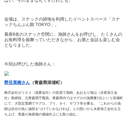
はい、そのままなんですけれども。
会場は、スナックの跡地を利用したイベントスペース「スナ
ックちんぷん館 TOKYO」。
着座8名のスナック空間に、漁師さんをお呼びし、たくさんの
お魚料理を振舞っていただきながら、お酒と会話も楽しむ会
となりました。
今回お呼びした漁師さん：
野呂英樹さん
（青森県深浦町）
株式会社ホリエイ（漁業会社）の役員で漁師。あおもり海山（水産加工会
社）取締役。元青森県庁職員。青森県内ではマグロの漁獲量1位という深浦町
にて、大型定置網でマグロ、ブリ、タイ、サワラ等を獲る。「これからの漁
師は自分の魚に値段をつけていかなければ」との想いから水産加工会社を立
ち上げ、青森の海産物の価値向上にも取り組む。