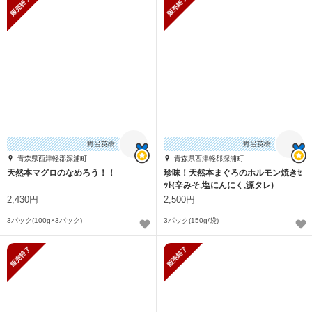
野呂英樹
野呂英樹
青森県西津軽郡深浦町
青森県西津軽郡深浦町
天然本マグロのなめろう！！
珍味！天然本まぐろのホルモン焼きｾ
ｯﾄ(辛みそ,塩にんにく,源タレ)
2,430円
2,500円
3パック(100g×3パック)
3パック(150g/袋)
販売終了
販売終了