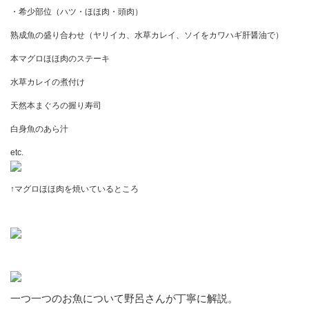
・希少部位（ハツ・ほほ肉・頭肉）
熟成魚の盛り合わせ（ヤリイカ、水草カレイ、ソイをカワハギ肝醤油で）
本マグロほほ肉のステーキ
水草カレイの煮付け
天然本まぐろの握り寿司
白身魚のあら汁
etc.
↑マグロほほ肉を焼いているところ
一つ一つのお魚について野呂さんが丁寧に解説。