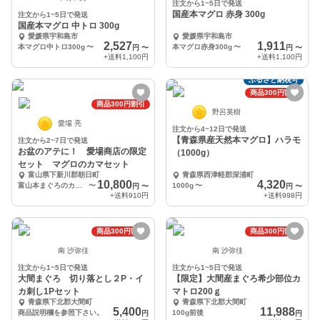
注文から1~5日で発送
国産本マグロ 赤身 300g
注文から1~5日で発送
国産本マグロ 中トロ 300g
愛媛県宇和島市
愛媛県宇和島市
2,527
1,911
本マグロ中トロ300g
〜
本マグロ赤身300g
〜
円
〜
円
〜
+送料
1,100円
+送料
1,100円
ふるさと納税可
商品300円割引
商品300円割引
野呂英樹
愛場 亮
注文から4~12日で発送
【青森県産天然本マグロ】ハラモ
注文から2~7日で発送
お盆のアテに！ 愛場商店の限定
（1000g）
セット マグロのカマセット
富山県下新川郡朝日町
青森県西津軽郡深浦町
10,800
4,320
富山本まぐろのカマ1個、ホタルイカ沖漬け2pc、ホタルイカ燻製2pc
〜
1000g
〜
円
〜
円
〜
+送料
910円
+送料
998円
商品300円割引
商品300円割引
南 沙弥佳
南 沙弥佳
注文から1~5日で発送
注文から1~5日で発送
大間まぐろ 切り落とし２P・イ
【限定】大間産まぐろ希少部位カ
カ刺し1Pセット
マトロ200ｇ
青森県下北郡大間町
青森県下北郡大間町
5,400
11,988
商品説明欄を参照下さい。
100g前後
円
円