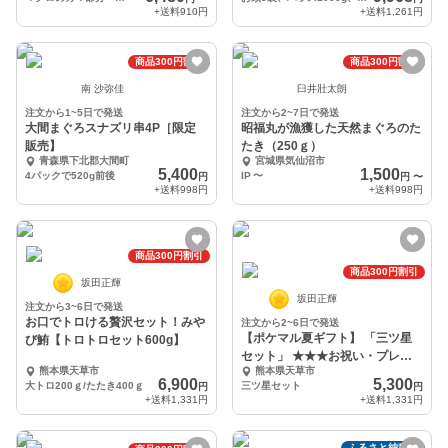
+送料
910円
+送料
1,261円
商品300円割引
商品300円割引
南 沙弥佳
臼井壯太朗
注文から1~5日で発送
注文から2~7日で発送
大間まぐろスナズリ串4P［限定
昭福丸が漁獲した天然まぐろのた
販売】
たき（250ｇ）
青森県下北郡大間町
宮城県気仙沼市
5,400
1,500
4パックで520g前後
IP
〜
円
円
〜
+送料
998円
+送料
998円
商品300円割引
商品300円割引
坂田正輝
坂田正輝
注文から3~6日で発送
お口でトロける贅沢セット！みや
注文から2~6日で発送
【ポケマル夏ギフト】 「三ツ星
び鮪【トロトロセット600g】
セット」 ★★★お祝い・プレゼ
熊本県天草市
熊本県天草市
ントを格上げ★★★
6,900
5,300
大トロ200ｇ/たたき400ｇ
三ツ星セット
円
円
+送料
1,331円
+送料
1,331円
ふるさと納税可