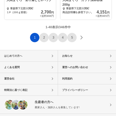
大間まぐろ 切り落とし1パック
大間まぐろ カット済み赤身
200g
青森県下北郡大間町
青森県下北郡大間町
2,700
4,151
１P（200ｇ前後）
商品説明欄を参照下さい。
円
円
+送料
998円
+送料
965円
1-40表示/346件中
1
2
3
4
5
はじめての方へ
お知らせ
よくある質問
運営へのお問い合わせ
運営会社
利用規約
特商法に基づく表記
プライバシーポリシー
生産者の方へ
農家さん・漁師さんを募集しています!