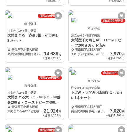
+送料
998円
+送料
965円
商品300円割引
商品300円割引
南 沙弥佳
南 沙弥佳
注文から2~5日で発送
大間まぐろ 赤身3柵・イカ刺し
注文から2~5日で発送
大間産イカ刺し4P・ローストビ
3pセット
ーフ200ｇカット済み
青森県下北郡大間町
青森県下北郡大間町
14,688
7,970
商品説明欄を参照下さい。
１P（120ｇ前後）4Ｐセット/ローストビーフ200ｇ
円
円
+送料
1,261円
+送料
1,261円
商品300円割引
商品300円割引
南 沙弥佳
南 沙弥佳
注文から1~5日で発送
下北産・大間産お刺身3点・塩う
注文から2~5日で発送
大間まぐろ大トロ・中トロ・中落
に1本セット
各200ｇ・ローストビーフ400ｇ
青森県下北郡大間町
青森県下北郡大間町
カット済み
21,924
7,020
大間まぐろ各200ｇ前後・ローストビーフ400ｇ
商品説明欄を参照下さい。
円
円
+送料
1,261円
+送料
1,261円
商品300円割引