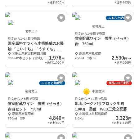
+送料
965円
+送料
185円
ふるさと納税可
種村芳正
岩本庄平
注文から1~5日で発送
雪室貯蔵ワイン 雪季（せっき）
注文から1~14日で発送
国産原料でつくる木桶熟成のお醤
赤 750ml
油 「こいくち」「うすくち」醤
和歌山県有田郡有田川町
新潟県南魚沼市
油300ml
1,976
2,530
300ml2本セット（古式しょうゆ1本、うすくち醤油1本）
750ml 1本
〜
円
円
〜
+送料
1,000円
+送料
690円
ふるさと納税可
商品300円割引
種村芳正
中瀬英則
注文から1~5日で発送
注文から7~16日で発送
雪室貯蔵ワイン 雪季（せっき）
旭山ポーク バラブロック生肉
赤白セット 750ml
1.0Kg 品種 WLD三元交配豚
新潟県南魚沼市
北海道上川郡当麻町
4,840
3,325
750ml 2本
1.0Kg
円
円
+送料
690円
+送料
1,315円