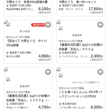
大間まぐろ 赤身200g前後/2柵
大間まぐろ 食べ比べセット
青森県下北郡大間町
青森県下北郡大間町
8,100
17,604
商品説明欄を参照下さい。
赤身・中トロ・大トロ 各200ｇ前後
円
円
+送料
965円
+送料
998円
商品300円割引
南 沙弥佳
眞継博典
注文から2~5日で発送
【訳あり】大間まぐろ 中トロ
注文から2~4日で発送
【健康生活応援】ねばりが自慢の
200g前後
自然薯「京仙人」５００ｇ
青森県下北郡大間町
京都府京都市
4,860
2,400
各200ｇ前後
１パック５００ｇ カット自然薯３～５本入り
円
円
+送料
965円
+送料
965円
ポケマルこども食育クラブ(ポケマル公式)
眞継博典
注文から5~12日で発送
こども食べるしんぶん 2023年 バ
注文から2~4日で発送
【健康生活応援】ねばりが自慢の
ックナンバーセット(12号分)
自然薯「京仙人」１０００ｇ（５
京都府京都市
東京都渋谷区
００ｇ×２）
4,700
6,000
500gパック2個入り
こどもも食べるしんぶん バックナンバー 12号セット
円
円