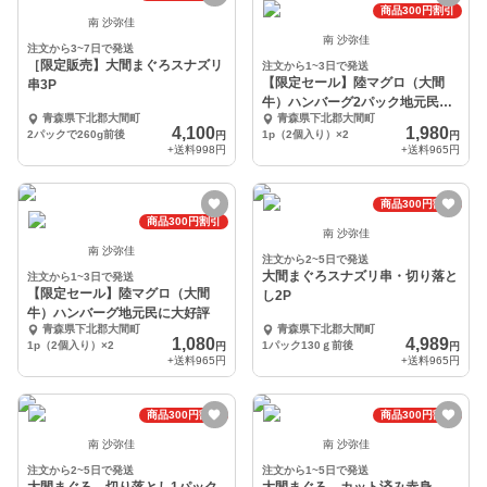
商品300円割引
南 沙弥佳
南 沙弥佳
注文から3~7日で発送
［限定販売】大間まぐろスナズリ
注文から1~3日で発送
【限定セール】陸マグロ（大間
串3P
牛）ハンバーグ2パック地元民に
青森県下北郡大間町
青森県下北郡大間町
大好評
4,100
1,980
2パックで260g前後
1p（2個入り）×2
円
円
+送料
998円
+送料
965円
商品300円割引
商品300円割引
南 沙弥佳
南 沙弥佳
注文から2~5日で発送
大間まぐろスナズリ串・切り落と
注文から1~3日で発送
【限定セール】陸マグロ（大間
し2P
牛）ハンバーグ地元民に大好評
青森県下北郡大間町
青森県下北郡大間町
1,080
4,989
1p（2個入り）×2
1パック130ｇ前後
円
円
+送料
965円
+送料
965円
商品300円割引
商品300円割引
南 沙弥佳
南 沙弥佳
注文から2~5日で発送
注文から1~5日で発送