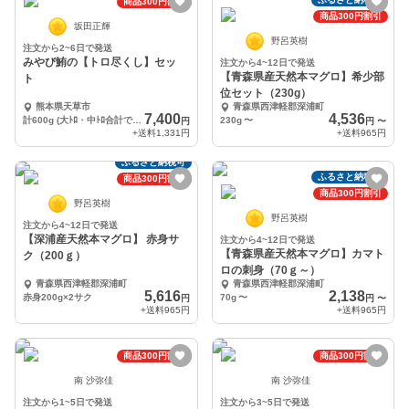
商品300円割引
商品300円割引
坂田正輝
野呂英樹
注文から2~6日で発送
みやび鮪の【トロ尽くし】セッ
注文から4~12日で発送
【青森県産天然本マグロ】希少部
ト
位セット（230g）
熊本県天草市
青森県西津軽郡深浦町
7,400
4,536
計600g (大ﾄﾛ・中ﾄﾛ合計で400gと鮪たたき200g)
230g
〜
円
円
〜
+送料
1,331円
+送料
965円
ふるさと納税可
ふるさと納税可
商品300円割引
商品300円割引
野呂英樹
野呂英樹
注文から4~12日で発送
【深浦産天然本マグロ】 赤身サ
注文から4~12日で発送
【青森県産天然本マグロ】カマト
ク（200ｇ）
ロの刺身（70ｇ～）
青森県西津軽郡深浦町
青森県西津軽郡深浦町
5,616
2,138
赤身200g×2サク
70g
〜
円
円
〜
+送料
965円
+送料
965円
商品300円割引
商品300円割引
南 沙弥佳
南 沙弥佳
注文から1~5日で発送
注文から3~5日で発送