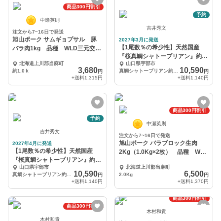
商品300円割引
予約
中瀬英則
吉井秀文
注文から7~16日で発送
旭山ポーク サムギョプサル 豚
2027年3月に発送
【1尾数％の希少性】天然国産
バラ肉1kg 品種 WLD三元交配
『桜真鯛シャトーブリアン』約
豚
北海道上川郡当麻町
山口県宇部市
150g【3月予約】
3,680
10,590
約1.0ｋ
真鯛シャトーブリアン約150g
円
円
+送料
1,315円
+送料
1,140円
商品300円割引
予約
中瀬英則
吉井秀文
注文から7~16日で発送
旭山ポーク バラブロック生肉
2027年4月に発送
【1尾数％の希少性】天然国産
2Kg（1.0Kg×2枚） 品種 WLD
『桜真鯛シャトーブリアン』約
三元交配豚
山口県宇部市
北海道上川郡当麻町
150g【4月予約】
10,590
6,500
真鯛シャトーブリアン約150g
2.0Kg
円
円
+送料
1,140円
+送料
1,370円
商品300円割引
商品300円割引
木村和貴
木村和貴