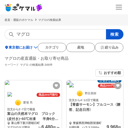
産直・通販のポケマル
マグロの検索結果
検索
location_on
東京都にお届け
カテゴリ
産地
絞り込み
マグロの産直通販・お取り寄せ商品
キーワード
マグロ
の検索結果:346件
おすすめ順
ふるさと納税可
商品300円割引
野呂英樹
商品300円割引
注文から4~12日で発送
愛場 亮
【青森サーモン】フルコース〈贈
注文から2~7日で発送
答、記念日用〉
富山の天然本マグロ ブロック
(皮付き)−60℃冷凍 半身6分
富山県下新川郡朝日町
青森県西津軽郡深浦町
割 選べる部位
6,480
9,968
マグロのカマ部分 2個セット 合計1100g以上
〜
お頭5袋、ハラス1000g、フィレ1枚、ネギトロ500g、断面切り4袋
円
〜
円