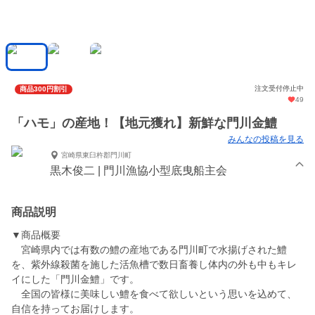
注文受付停止中
商品300円割引
49
「ハモ」の産地！【地元獲れ】新鮮な門川金鱧
みんなの投稿を見る
宮崎県東臼杵郡門川町
黒木俊二 | 門川漁協小型底曳船主会
商品説明
▼商品概要
宮崎県内では有数の鱧の産地である門川町で水揚げされた鱧
を、紫外線殺菌を施した活魚槽で数日畜養し体内の外も中もキレ
イにした「門川金鱧」です。
全国の皆様に美味しい鱧を食べて欲しいという思いを込めて、
自信を持ってお届けします。