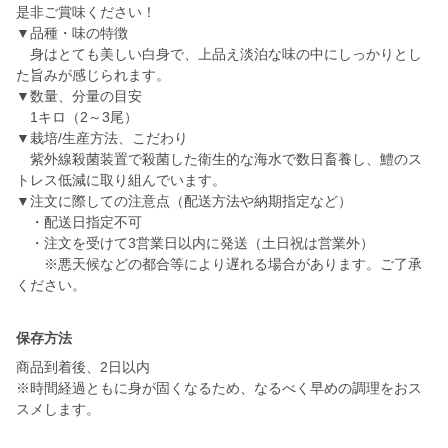
是非ご賞味ください！
▼品種・味の特徴
身はとても美しい白身で、上品え淡泊な味の中にしっかりとし
た旨みが感じられます。
▼数量、分量の目安
1キロ（2～3尾）
▼栽培/生産方法、こだわり
紫外線殺菌装置で殺菌した衛生的な海水で数日畜養し、鱧のス
トレス低減に取り組んでいます。
▼注文に際しての注意点（配送方法や納期指定など）
・配送日指定不可
・注文を受けて3営業日以内に発送（土日祝は営業外）
※悪天候などの都合等により遅れる場合があります。ご了承
ください。
保存方法
商品到着後、2日以内
※時間経過ともに身が固くなるため、なるべく早めの調理をおス
スメします。