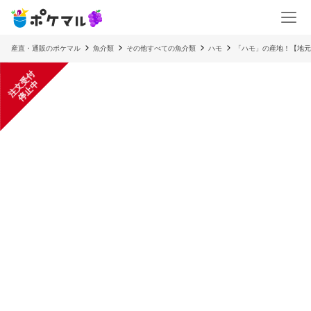
産直・通販のポケマル
魚介類
その他すべての魚介類
ハモ
「ハモ」の産地！【地元
注
文
受
付
停
止
中