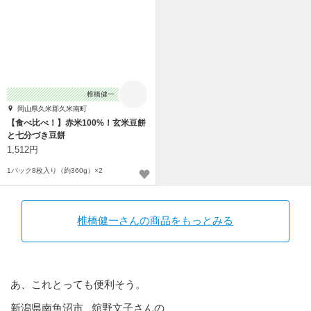
椎橋健一
岡山県久米郡久米南町
【食べ比べ！】赤米100%！玄米豆餅
と七分づき豆餅
1,512円
1パック8枚入り（約360g）×2
椎橋健一さんの商品をもっとみる
あ、これとっても便利そう。
新潟県南魚沼市 舘野文子さんの