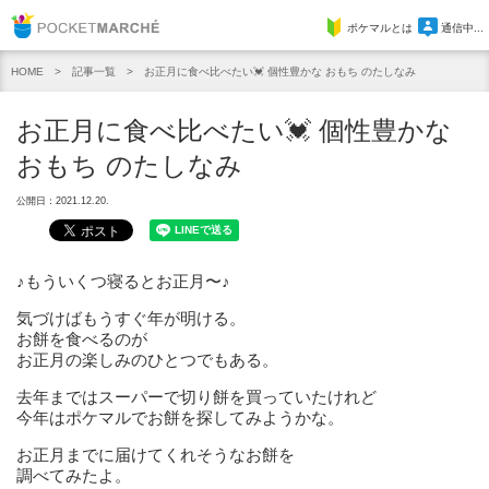
Pocket Marche
ポケマルとは
通信中...
記事一覧
お正月に食べ比べたい💓 個性豊かな おもち のたしなみ
HOME
お正月に食べ比べたい💓 個性豊かな
おもち のたしなみ
公開日：2021.12.20.
♪もういくつ寝るとお正月〜♪
気づけばもうすぐ年が明ける。
お餅を食べるのが
お正月の楽しみのひとつでもある。
去年まではスーパーで切り餅を買っていたけれど
今年はポケマルでお餅を探してみようかな。
お正月までに届けてくれそうなお餅を
調べてみたよ。