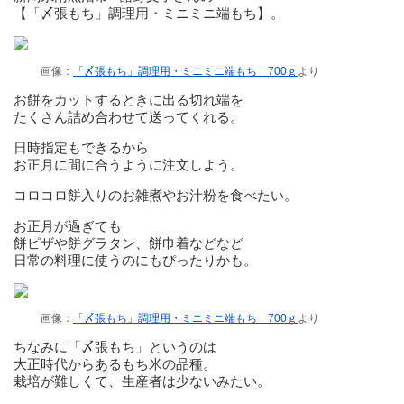
【「〆張もち」調理用・ミニミニ端もち】。
画像：
「〆張もち」調理用・ミニミニ端もち 700ｇ
より
お餅をカットするときに出る切れ端を
たくさん詰め合わせて送ってくれる。
日時指定もできるから
お正月に間に合うように注文しよう。
コロコロ餅入りのお雑煮やお汁粉を食べたい。
お正月が過ぎても
餅ピザや餅グラタン、餅巾着などなど
日常の料理に使うのにもぴったりかも。
画像：
「〆張もち」調理用・ミニミニ端もち 700ｇ
より
ちなみに「〆張もち」というのは
大正時代からあるもち米の品種。
栽培が難しくて、生産者は少ないみたい。