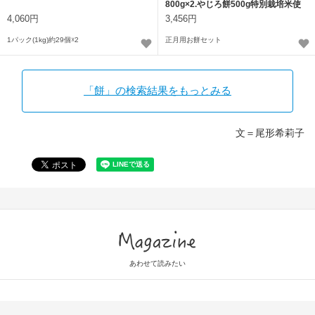
800g×2.やじろ餅500g特別栽培米使
用
4,060円
3,456円
1パック(1kg)約29個☓2
正月用お餅セット
「餅」の検索結果をもっとみる
文＝尾形希莉子
Magazine
あわせて読みたい