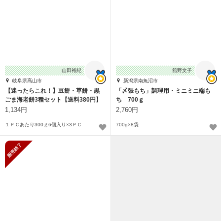
山田裕紀
舘野文子
岐阜県高山市
新潟県南魚沼市
【迷ったらこれ！】豆餅・草餅・黒
「〆張もち」調理用・ミニミニ端も
ごま海老餅3種セット【送料380円】
ち 700ｇ
1,134円
2,760円
１ＰＣあたり300ｇ6個入り×3ＰＣ
700g×8袋
販売終了