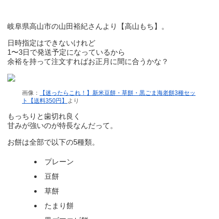
岐阜県高山市の山田裕紀さんより【高山もち】。
日時指定はできないけれど
1〜3日で発送予定になっているから
余裕を持って注文すればお正月に間に合うかな？
画像：
【迷ったらこれ！】新米豆餅・草餅・黒ごま海老餅3種セッ
ト【送料350円】
より
もっちりと歯切れ良く
甘みが強いのが特長なんだって。
お餅は全部で以下の5種類。
プレーン
豆餅
草餅
たまり餅