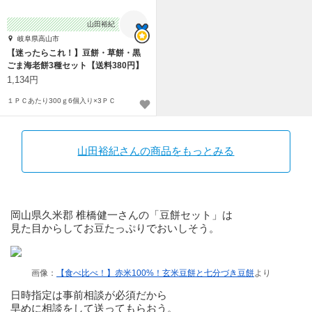
山田裕紀
岐阜県高山市
【迷ったらこれ！】豆餅・草餅・黒
ごま海老餅3種セット【送料380円】
1,134円
１ＰＣあたり300ｇ6個入り×3ＰＣ
山田裕紀さんの商品をもっとみる
岡山県久米郡 椎橋健一さんの「豆餅セット」は
見た目からしてお豆たっぷりでおいしそう。
画像：
【食べ比べ！】赤米100%！玄米豆餅と七分づき豆餅
より
日時指定は事前相談が必須だから
早めに相談をして送ってもらおう。