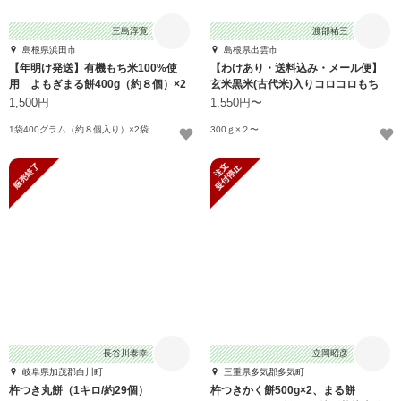
三島淳寛
渡部祐三
島根県浜田市
島根県出雲市
【年明け発送】有機もち米100%使
【わけあり・送料込み・メール便】
用 よもぎまる餅400g（約８個）×2
玄米黒米(古代米)入りコロコロもち
300ｇ×2
1,500円
1,550円〜
1袋400グラム（約８個入り）×2袋
300ｇ×２〜
販売終了
新規受付停止
長谷川泰幸
立岡昭彦
岐阜県加茂郡白川町
三重県多気郡多気町
杵つき丸餅（1キロ/約29個）
杵つきかく餅500g×2、まる餅