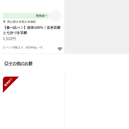
椎橋健一
岡山県久米郡久米南町
【食べ比べ！】赤米100%！玄米豆餅
と七分づき豆餅
1,512円
1パック8枚入り（約360g）×2
◎その他のお餅
販売終了