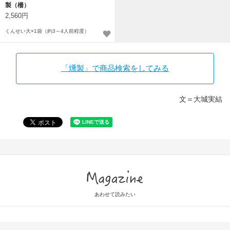
製（柵）
2,560円
くんせい大×1袋（約3～4人前程度）
「燻製」で商品検索をしてみる
文＝大城実結
Magazine
あわせて読みたい