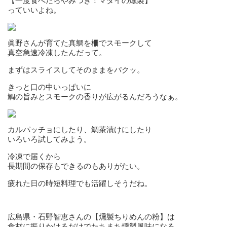
【一度食べたらやみつき！マダイの燻製】
っていいよね。
眞野さんが育てた真鯛を柵でスモークして
真空急速冷凍したんだって。
まずはスライスしてそのままをパクッ。
きっと口の中いっぱいに
鯛の旨みとスモークの香りが広がるんだろうなぁ。
カルパッチョにしたり、鯛茶漬けにしたり
いろいろ試してみよう。
冷凍で届くから
長期間の保存もできるのもありがたい。
疲れた日の時短料理でも活躍しそうだね。
広島県・石野智恵さんの【燻製ちりめんの粉】は
食材に振りかけるだけでたちまち燻製風味になる