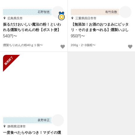
石野智恵
有竹良数
広島県呉市
三重県四日市市
振るだけおいしい魔法の粉！といわ
【無添加！お酒のおつまみにピッタ
れる燻製ちりめんの粉【ポスト便】
リ・そのまま食べれる】燻製いぶし
原料はちりめん
(ハム)
540円〜
950円〜
燻製ちりめんの粉40ｇ１個〜
200g・2~3個程〜
販売終了
眞野幸正
静岡県沼津市
一度食べたらやみつき！マダイの燻