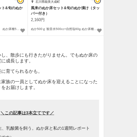
石川県能美大成町
ット&旬のぬか
風来のぬか床セット&旬のぬか漬け（タッ
パー付き）
2,160円
ぬか1kg 観音水1L+自然塩120g ぬか床種50ｇ 野菜 タッパ 旬ぬか漬け×2
ぬか500ｇ 観音水500cc+自然塩60g ぬか床種50ｇ 無農薬野菜 旬ぬか漬け×2
いし、散歩にも行きたがりません。でもぬか床の
実に成長します。
軽に育てられるかも。
は家族の一員としてぬか床を迎えることになった
りをお届けします。
＼この記事は3本立てです／
生、乳酸菌を飼う。ぬか床と私の1週間レポート