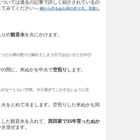
については過去の記事で詳しく紹介されているの
してみてください→
種から作るぬか床の作り方。失敗し
入りの
観音水
を火にかけます。
まったら神の怒りに触れてしまうのではないかとひやひ
での間に、米ぬかを中火で
空煎り
します。
たかなーくらいでOK。やり過ぎてこがさないように注
、火をとめて冷まします。空煎りした米ぬかも同
ました観音水を入れて、
西田家で15年育ったぬか
かき混ぜます。