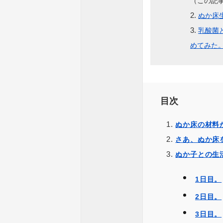
（この記
ぬか床
乳酸菌
めてみた
目次
ぬか床の材料
さあ、ぬか床
ぬか子との生
1日目。
2日目。
3日目。