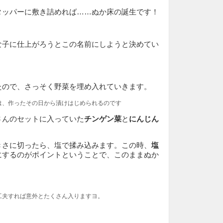
タッパーに敷き詰めれば……ぬか床の誕生です！
な子に仕上がろうとこの名前にしようと決めてい
たので、さっそく野菜を埋め入れていきます。
は、作ったその日から漬けはじめられるのです
さんのセットに入っていた
チンゲン菜
と
にんじん
きさに切ったら、塩で揉み込みます。この時、
塩
にするのがポイントということで、このままぬか
工夫すれば意外とたくさん入りますヨ。