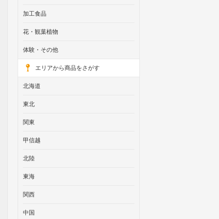
加工食品
花・観葉植物
体験・その他
エリアから商品をさがす
北海道
東北
関東
甲信越
北陸
東海
関西
中国