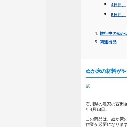
4日目。
5日目。
旅行中のぬか
関連出品
ぬか床の材料がや
石川県の農家の
西田
年4月18日。
この商品は、ぬか床
作業が必要になりま