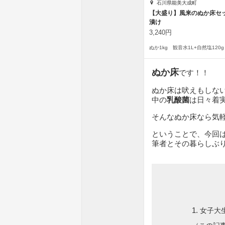
石川県能美大成町
【大盛り】風来のぬか床セ
漬け
3,240円
ぬか床
です！！
ぬか床は吠えもしな
中の
乳酸菌
は日々着
そんなぬか床なら気
ということで、今回
筆者とその暮らしぶ
女子大