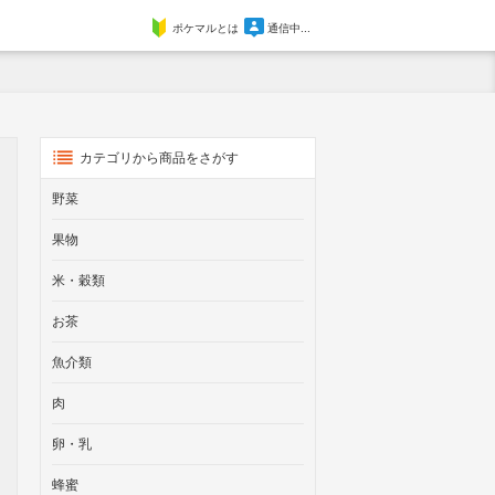
ポケマルとは
通信中...
カテゴリから商品をさがす
野菜
果物
米・穀類
お茶
魚介類
肉
卵・乳
蜂蜜