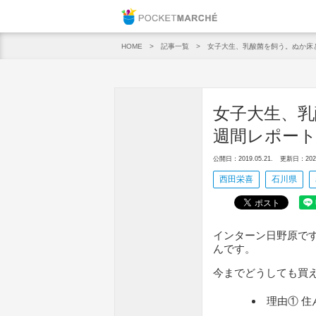
Pocket M
記事一覧
女子大生、乳酸菌を飼う。ぬか床
HOME
女子大生、乳
週間レポー
公開日：2019.05.21.
更新日：2020.
西田栄喜
石川県
インターン日野原で
んです。
今までどうしても買
理由① 