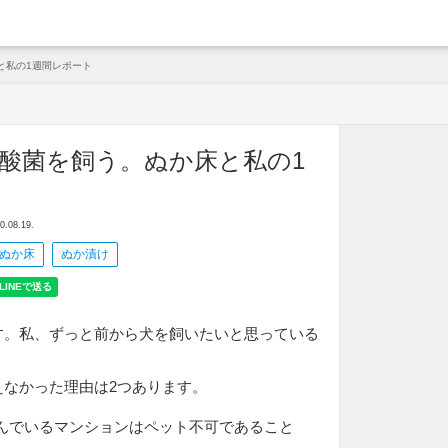
arche
と私の1週間レポート
酸菌を飼う。ぬか床と私の1
ト
08.19.
ぬか床
ぬか漬け
す。私、ずっと前から犬を飼いたいと思っている
えなかった理由は2つあります。
住んでいるマンションはペット不可であること