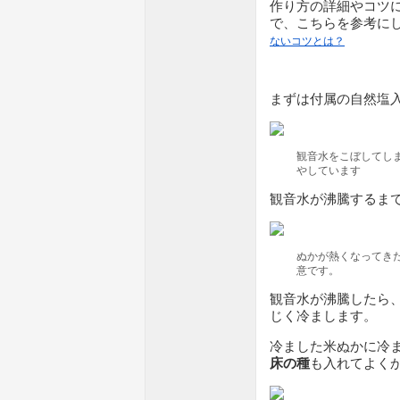
作り方の詳細やコツ
で、こちらを参考に
ないコツとは？
まずは付属の自然塩
観音水をこぼしてし
やしています
観音水が沸騰するま
ぬかが熱くなってき
意です。
観音水が沸騰したら
じく冷まします。
冷ました米ぬかに冷
床の種
も入れてよく