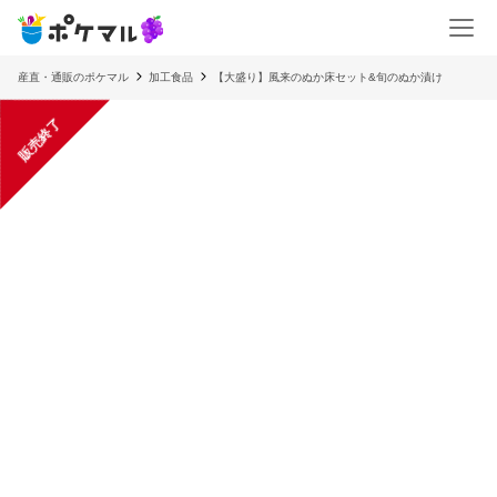
産直・通販のポケマル
加工食品
【大盛り】風来のぬか床セット&旬のぬか漬け
販売終了