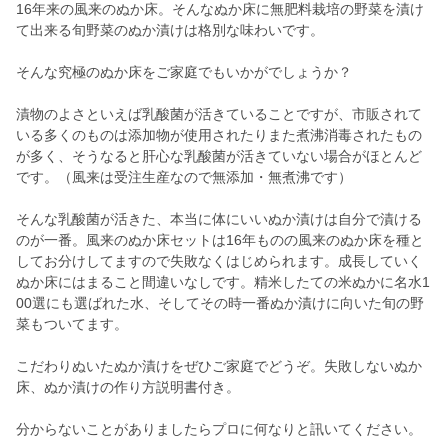
16年来の風来のぬか床。そんなぬか床に無肥料栽培の野菜を漬け
て出来る旬野菜のぬか漬けは格別な味わいです。
そんな究極のぬか床をご家庭でもいかがでしょうか？
漬物のよさといえば乳酸菌が活きていることですが、市販されて
いる多くのものは添加物が使用されたりまた煮沸消毒されたもの
が多く、そうなると肝心な乳酸菌が活きていない場合がほとんど
です。（風来は受注生産なので無添加・無煮沸です）
そんな乳酸菌が活きた、本当に体にいいぬか漬けは自分で漬ける
のが一番。風来のぬか床セットは16年ものの風来のぬか床を種と
してお分けしてますので失敗なくはじめられます。成長していく
ぬか床にはまること間違いなしです。精米したての米ぬかに名水1
00選にも選ばれた水、そしてその時一番ぬか漬けに向いた旬の野
菜もついてます。
こだわりぬいたぬか漬けをぜひご家庭でどうぞ。失敗しないぬか
床、ぬか漬けの作り方説明書付き。
分からないことがありましたらプロに何なりと訊いてください。