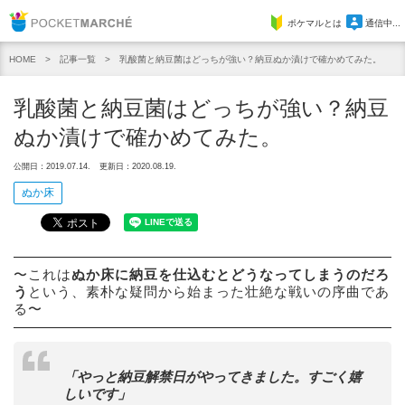
Pocket Marche
ポケマルとは
通信中...
記事一覧
乳酸菌と納豆菌はどっちが強い？納豆ぬか漬けで確かめてみた。
HOME
乳酸菌と納豆菌はどっちが強い？納豆
ぬか漬けで確かめてみた。
公開日：2019.07.14.
更新日：2020.08.19.
ぬか床
〜これは
ぬか床に納豆を仕込むとどうなってしまうのだろ
う
という、素朴な疑問から始まった壮絶な戦いの序曲であ
る〜
「やっと納豆解禁日がやってきました。すごく嬉
しいです」