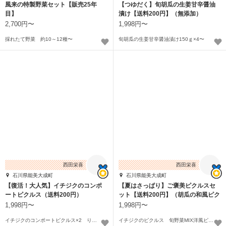
風来の特製野菜セット【販売25年
【つゆだく】旬胡瓜の生姜甘辛醤油
目】
漬け【送料200円】（無添加）
2,700円〜
1,998円〜
採れたて野菜 約10～12種〜
旬胡瓜の生姜甘辛醤油漬け150ｇ×4〜
西田栄喜
西田栄喜
石川県能美大成町
石川県能美大成町
【復活！大人気】イチジクのコンポ
【夏はさっぱり】ご褒美ピクルスセ
ートピクルス（送料200円）
ット【送料200円】（胡瓜の和風ピク
ルス登場）
1,998円〜
1,998円〜
イチジクのコンポートピクルス×2 りんごとビーツのピクルス×2〜
イチジクのピクルス 旬野菜MIX洋風ピクルス りんごとビーツのピクルス 胡瓜の和風ピクルス〜