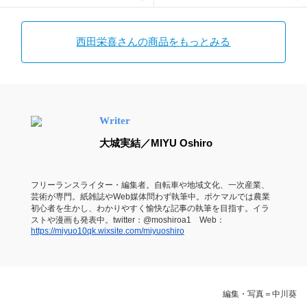
西田栄喜さんの商品をもっとみる
Writer
大城実結／MIYU Oshiro
フリーランスライター・編集者。自転車や地域文化、一次産業、
芸術が専門。紙雑誌やWeb媒体問わず執筆中。ポケマルでは農業
初心者を生かし、わかりやすく愉快な記事の執筆を目指す。イラ
ストや漫画も発表中。twitter：@moshiroa1 Web：
https://miyuo10qk.wixsite.com/miyuoshiro
編集・写真＝中川葵