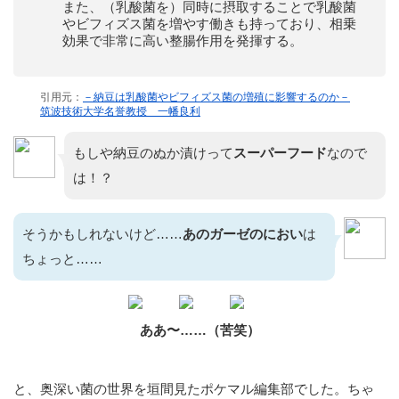
また、（乳酸菌を）同時に摂取することで乳酸菌
やビフィズス菌を増やす働きも持っており、相乗
効果で非常に高い整腸作用を発揮する。
引用元：
－納豆は乳酸菌やビフィズス菌の増殖に影響するのか－
筑波技術大学名誉教授 一幡良利
もしや納豆のぬか漬けって
スーパーフード
なので
は！？
そうかもしれないけど……
あのガーゼのにおい
は
ちょっと……
ああ〜……（苦笑）
と、奥深い菌の世界を垣間見たポケマル編集部でした。ちゃ