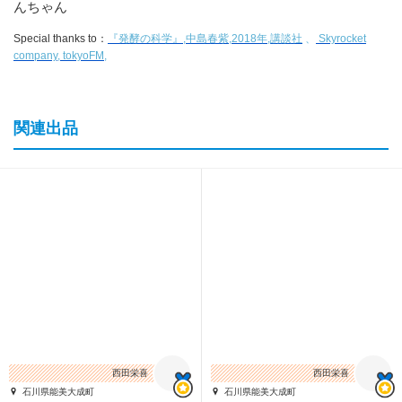
んちゃん
Special thanks to：
『発酵の科学』,中島春紫,2018年,講談社
、
Skyrocket
company, tokyoFM,
関連出品
西田栄喜
西田栄喜
石川県能美大成町
石川県能美大成町