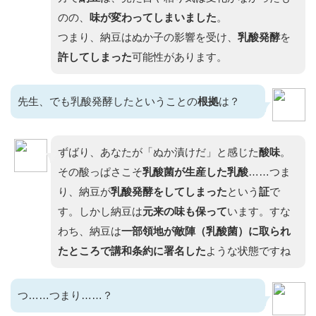
のの、
味が変わってしまいました
。
つまり、納豆はぬか子の影響を受け、
乳酸発酵
を
許してしまった
可能性があります。
先生、でも乳酸発酵したということの
根拠
は？
ずばり、あなたが「ぬか漬けだ」と感じた
酸味
。
その酸っぱさこそ
乳酸菌が生産した乳酸
……つま
り、納豆が
乳酸発酵をしてしまった
という
証
で
す。しかし納豆は
元来の味も保って
います。すな
わち、納豆は
一部領地が敵陣（乳酸菌）に取られ
たところで講和条約に署名した
ような状態ですね
つ……つまり……？