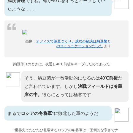
温度管理
ですね。確か40℃をずっとキープしてい
たような……
画像：
オフィスで納豆づくり。成功の秘訣は納豆菌と
のコミュニケーションだった
より
納豆作りのときは、夜通し40℃前後をキープしたのであった
そう、納豆菌が一番活動的になるのは
40℃前後
だ
と言われています。しかし
決戦フィールドは冷蔵
庫の中。
彼らにとっては極寒です
まるで
ロシアの冬将軍
*に敗北した軍のようだ
*世界史でたびたび登場するロシアの冬将軍は、圧倒的な寒さでナ