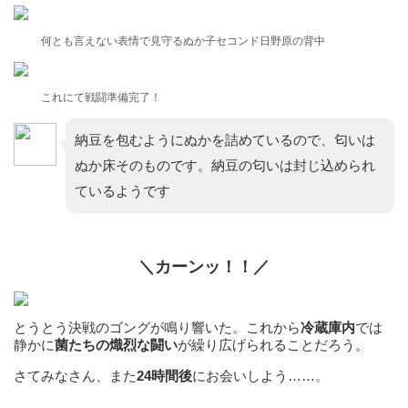
何とも言えない表情で見守るぬか子セコンド日野原の背中
これにて戦闘準備完了！
納豆を包むようにぬかを詰めているので、匂いは
ぬか床そのものです。納豆の匂いは封じ込められ
ているようです
＼カーンッ！！／
とうとう決戦のゴングが鳴り響いた。これから
冷蔵庫内
では
静かに
菌たちの熾烈な闘い
が繰り広げられることだろう。
さてみなさん、また
24時間後
にお会いしよう……。