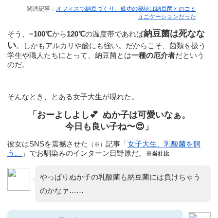
関連記事：
オフィスで納豆づくり。成功の秘訣は納豆菌とのコミ
ュニケーションだった
納豆菌は死なな
そう、
−100℃
から
120℃
の温度帯であれば
い
。しかもアルカリや酸にも強い。だからこそ、菌類を扱う
学生や職人たちにとって、納豆菌とは
一種の厄介者
だという
のだ。
そんなとき、とある女子大生が現れた。
「おーよしよし
💕
ぬか子は可愛いなぁ。
今日も良い子ね〜
😍
」
彼女はSNSを震撼させた
記事「
女子大生、乳酸菌を飼
（※）
う。
」でお馴染みのインターン日野原だ。
※当社比
やっぱりぬか子の乳酸菌も納豆菌には負けちゃう
のかなァ……