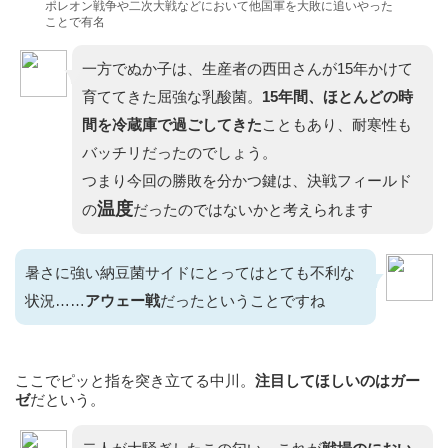
ポレオン戦争や二次大戦などにおいて他国軍を大敗に追いやった
ことで有名
一方でぬか子は、生産者の西田さんが15年かけて
育ててきた屈強な乳酸菌。
15年間、ほとんどの時
間を冷蔵庫で過ごしてきた
こともあり、耐寒性も
バッチリだったのでしょう。
つまり今回の勝敗を分かつ鍵は、決戦フィールド
温度
の
だったのではないかと考えられます
暑さに強い納豆菌サイドにとってはとても不利な
状況……
アウェー戦
だったということですね
ここでピッと指を突き立てる中川。
注目してほしいのはガー
ゼ
だという。