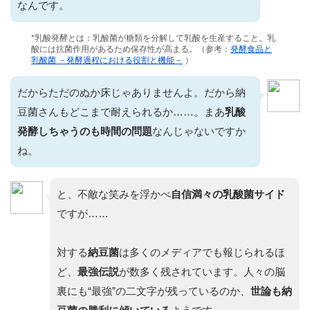
なんです。
*乳酸発酵とは：乳酸菌が糖類を分解して乳酸を生産すること。乳
酸には抗菌作用があるため保存性が高まる。（参考：
発酵食品と
乳酸菌 －発酵過程における役割と機能－
）
だからただのぬか床じゃありませんよ。だから納
豆菌さんもどこまで耐えられるか……。まあ
乳酸
発酵しちゃうのも時間の問題
なんじゃないですか
ね。
と、不敵な笑みを浮かべ
自信満々の乳酸菌サイド
ですが……
対する
納豆菌
は多くのメディアでも報じられるほ
ど、
最強伝説
が数多く残されています。人々の脳
裏にも“最強”の二文字が残っているのか、
世論も納