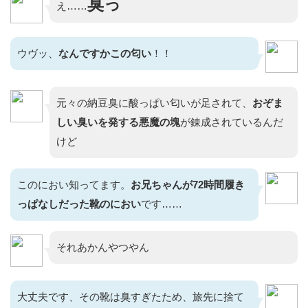
臭っ
え……
ウヴッ、
なんですかこの匂い
！！
元々の納豆臭に酸っぱい匂いが足されて、
おぞま
しい臭いを発する悪魔の塊
が錬成されているんだ
けど
このにおい知ってます。
お兄ちゃんが72時間履き
っぱなしだった靴のにおい
です……
それあかんやつやん
大丈夫です、その靴は臭すぎたため、旅先に捨て