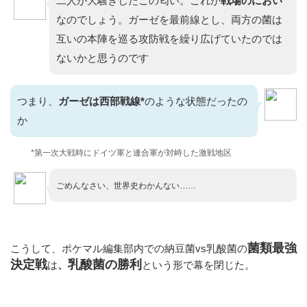
二人が大騒ぎしたこの匂い。これが
戦場のにおい
なのでしょう。ガーゼを最前線とし、両方の菌は
互いの本陣を巡る攻防戦を繰り広げていたのでは
ないかと思うのです
つまり、
ガーゼは西部戦線*
のような状態だったの
か
*第一次大戦時にドイツ軍と連合軍が対峙した激戦地区
ごめんなさい、世界史わかんない……
菌類最強
こうして、ポケマル編集部内での納豆菌vs乳酸菌の
決定戦
乳酸菌の勝利
は
、
という形で幕を閉じた。