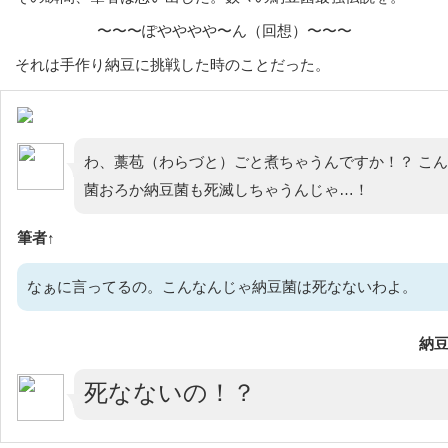
〜〜〜ぽやややや〜ん（回想）〜〜〜
それは手作り納豆に挑戦した時のことだった。
わ、藁苞（わらづと）ごと煮ちゃうんですか！？ こ
菌おろか納豆菌も死滅しちゃうんじゃ…！
筆者↑
なぁに言ってるの。こんなんじゃ納豆菌は死なないわよ。
納豆
死なないの！？