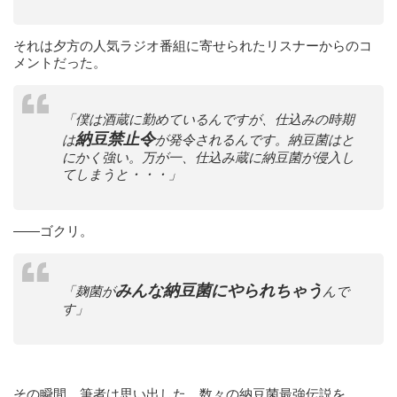
それは夕方の人気ラジオ番組に寄せられたリスナーからのコ
メントだった。
「僕は酒蔵に勤めているんですが、仕込みの時期
納豆禁止令
は
が発令されるんです。納豆菌はと
にかく強い。万が一、仕込み蔵に納豆菌が侵入し
てしまうと・・・」
——ゴクリ。
みんな
納豆菌にやられちゃう
「麹菌が
んで
す」
その瞬間、筆者は思い出した。数々の納豆菌最強伝説を。