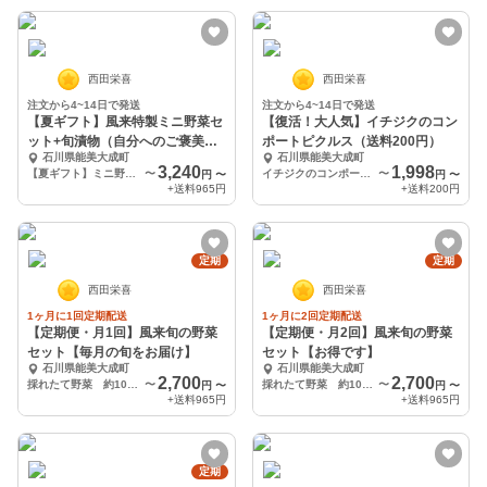
西田栄喜
西田栄喜
注文から4~14日で発送
注文から4~14日で発送
【夏ギフト】風来特製ミニ野菜セ
【復活！大人気】イチジクのコン
ット+旬漬物（自分へのご褒美に
ポートピクルス（送料200円）
石川県能美大成町
石川県能美大成町
も）
3,240
1,998
【夏ギフト】ミニ野菜+オリジナルチョイス漬物2袋（お好きな漬物を2袋チョイスして備考欄へ）
〜
イチジクのコンポートピクルス×2 りんごとビーツのピクルス×2
〜
円
〜
円
〜
+送料
965円
+送料
200円
定期
定期
西田栄喜
西田栄喜
1ヶ月に1回定期配送
1ヶ月に2回定期配送
【定期便・月1回】風来旬の野菜
【定期便・月2回】風来旬の野菜
セット【毎月の旬をお届け】
セット【お得です】
石川県能美大成町
石川県能美大成町
2,700
2,700
採れたて野菜 約10～12種
〜
採れたて野菜 約10～12種
〜
円
〜
円
〜
+送料
965円
+送料
965円
定期