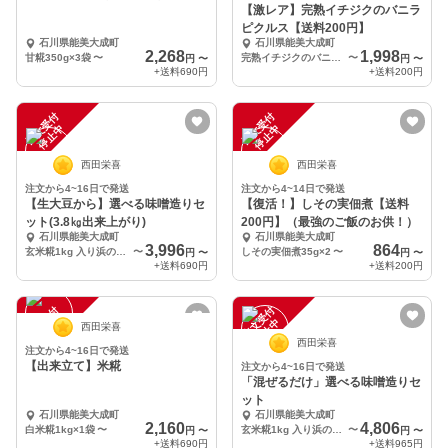
【激レア】完熟イチジクのバニラ
ピクルス【送料200円】
石川県能美大成町
石川県能美大成町
2,268
1,998
甘糀350g×3袋
〜
完熟イチジクのバニラピクルス×2 メロンのピクルス×2
〜
円
〜
円
〜
+送料
690円
+送料
200円
注
文
受
付
停
止
注
文
受
付
停
止
中
中
西田栄喜
西田栄喜
注文から4~16日で発送
注文から4~14日で発送
【生大豆から】選べる味噌造りセ
【復活！】しその実佃煮【送料
ット(3.8㎏出来上がり)
200円】（最強のご飯のお供！）
石川県能美大成町
石川県能美大成町
3,996
864
玄米糀1kg 入り浜の豆450g 大豆1㎏ チャック付き袋 レシピ
〜
しその実佃煮35g×2
〜
円
〜
円
〜
+送料
690円
+送料
200円
注
文
受
付
停
止
注
文
受
付
停
止
中
中
西田栄喜
西田栄喜
注文から4~16日で発送
【出来立て】米糀
注文から4~16日で発送
「混ぜるだけ」選べる味噌造りセ
ット
石川県能美大成町
石川県能美大成町
2,160
4,806
白米糀1kg×1袋
〜
玄米糀1kg 入り浜の豆450g 茹で挽き大豆2.25㎏ チャック付き袋 レシピ
〜
円
〜
円
〜
+送料
690円
+送料
965円