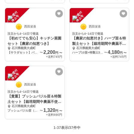
注
文
受
付
停
止
注
文
受
付
停
止
中
中
西田栄喜
西田栄喜
注文から4~14日で発送
注文から4~14日で発送
【初めてでも安心】キッチン菜園
【農家の知恵付き】ハーブ苗＆特
セット【農家の知恵つき】
製土セット【栽培期間中農薬不使
石川県能美大成町
石川県能美大成町
用】
2,200
4,180
【サラダセット】バジル苗、青紫蘇苗、パセリ苗 プランター+特製土2.5L
〜
ハーブ10苗+特製土5リットル
〜
円
〜
円
〜
+送料
745円
+送料
745円
注
文
受
付
停
止
中
西田栄喜
注文から4~14日で発送
【貴重】ブッシュバジル苗＆特製
土セット【栽培期間中農薬不使
石川県能美大成町
用】
1,320
ブッシュバジル苗（9㎝ポッド） 特製土（500㎖） 簡易ポット
〜
円
〜
+送料
690円
1-37表示/37件中