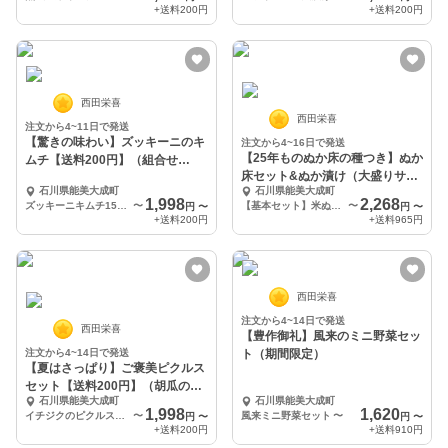
+送料
200円
+送料
200円
西田栄喜
西田栄喜
注文から4~11日で発送
【驚きの味わい】ズッキーニのキ
注文から4~16日で発送
【25年ものぬか床の種つき】ぬか
ムチ【送料200円】（組合せ
床セット&ぬか漬け（大盛りサイ
色々）
石川県能美大成町
石川県能美大成町
ズもあります）
1,998
2,268
ズッキーニキムチ150ｇ×4
〜
【基本セット】米ぬか、観音水+塩、ぬか床の種、旬野菜、2.4Lタッパ、ぬか漬け×2
〜
円
〜
円
〜
+送料
200円
+送料
965円
西田栄喜
注文から4~14日で発送
西田栄喜
【豊作御礼】風来のミニ野菜セッ
注文から4~14日で発送
ト（期間限定）
【夏はさっぱり】ご褒美ピクルス
セット【送料200円】（胡瓜の和
石川県能美大成町
石川県能美大成町
風ピクルス登場）
1,998
1,620
イチジクのピクルス 旬野菜MIX洋風ピクルス りんごとビーツのピクルス 胡瓜の和風ピクルス
〜
風来ミニ野菜セット
〜
円
〜
円
〜
+送料
200円
+送料
910円