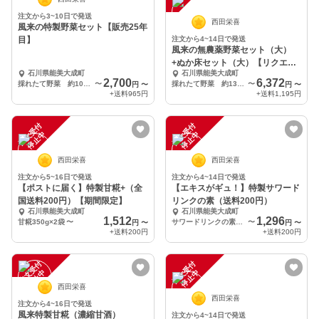
注文から3~10日で発送
西田栄喜
風来の特製野菜セット【販売25年
目】
注文から4~14日で発送
風来の無農薬野菜セット（大）
+ぬか床セット（大）【リクエス
石川県能美大成町
石川県能美大成町
トにお応えして】
2,700
6,372
採れたて野菜 約10～12種
〜
採れたて野菜 約13～14種+ぬか床セット（大）（タッパーなし）
〜
円
〜
円
〜
+送料
965円
+送料
1,195円
注
文
受
付
停
止
注
文
受
付
停
止
中
中
西田栄喜
西田栄喜
注文から5~16日で発送
注文から4~14日で発送
【ポストに届く】特製甘糀+（全
【エキスがギュ！】特製サワード
国送料200円）【期間限定】
リンクの素（送料200円）
石川県能美大成町
石川県能美大成町
1,512
1,296
甘糀350g×2袋
〜
サワードリンクの素120g×4
〜
円
〜
円
〜
+送料
200円
+送料
200円
注
文
受
付
停
止
注
文
受
付
停
止
中
中
西田栄喜
西田栄喜
注文から4~16日で発送
風来特製甘糀（濃縮甘酒）
注文から4~14日で発送