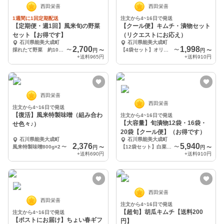
西田栄喜
西田栄喜
1週間に1回定期配送
注文から4~16日で発送
【定期便・週1回】風来旬の野菜
【クール便】キムチ・漬物セット
セット【お得です】
（リクエストにお応え）
石川県能美大成町
石川県能美大成町
2,700
1,998
採れたて野菜 約10～12種
〜
【4袋セット】オリジナルチョイス（備考欄にお好きな漬物を4袋お書き添えください）
〜
円
〜
円
〜
+送料
965円
+送料
910円
西田栄喜
西田栄喜
注文から4~16日で発送
【復活】風来特製味噌（組み合わ
注文から4~16日で発送
【大容量】旬漬物12袋・16袋・
せ色々♪）
20袋【クール便】（お得です）
石川県能美大成町
石川県能美大成町
2,376
5,940
風来特製味噌800g×2
〜
【12袋セット】白菜キムチ×4 大根キムチ×4 百万石かぶキムチ×4
〜
円
〜
円
〜
+送料
690円
+送料
910円
西田栄喜
西田栄喜
注文から4~16日で発送
【超旬】胡瓜キムチ【送料200
注文から4~16日で発送
【ポストにお届け】ちょい春ギフ
円】