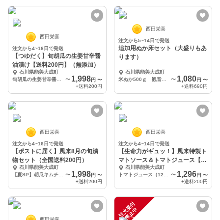
西田栄喜
西田栄喜
注文から5~14日で発送
追加用ぬか床セット（大盛りもあ
注文から4~16日で発送
【つゆだく】旬胡瓜の生姜甘辛醤
ります）
油漬け【送料200円】（無添加）
石川県能美大成町
石川県能美大成町
1,998
1,080
旬胡瓜の生姜甘辛醤油漬け150ｇ×4
〜
米ぬか500ｇ 観音水500cc+自然塩60g ぬか漬け用野菜（無農薬栽培）
〜
円
〜
円
〜
+送料
200円
+送料
690円
西田栄喜
西田栄喜
注文から4~16日で発送
注文から4~14日で発送
【ポストに届く】風来8月の旬漬
【生命力がギュッ！】風来特製ト
物セット（全国送料200円）
マトソース＆トマトジュース【送
石川県能美大成町
石川県能美大成町
料200円】
1,998
1,296
【夏SP】胡瓜キムチ ズッキーニキムチ 胡瓜の甘辛醤油漬け ズッキーニの浅漬け（からし漬け）
〜
トマトジュース（120ｇ）×4
〜
円
〜
円
〜
+送料
200円
+送料
200円
注
文
受
付
停
止
中
西田栄喜