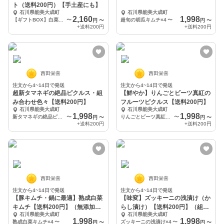
ト（送料200円）【手土産にも】
石川県能美大成町
石川県能美大成町
2,160
1,998
【ギフトBOX】白菜キムチ 大根キムチ 大根こうじ漬け ゆず大根
〜
超旬の胡瓜キムチ×4
〜
円
〜
円
〜
+送料
200円
+送料
200円
西田栄喜
西田栄喜
注文から4~14日で発送
注文から4~14日で発送
超新タマネギの絶品ピクルス・組
【鮮やか】りんごとビーツ真紅の
み合わせ色々【送料200円】
フルーツピクルス【送料200円】
石川県能美大成町
石川県能美大成町
1,998
1,998
新タマネギの絶品ピクルス130ｇ×4袋
〜
りんごとビーツ真紅のフルーツピクルス×4
〜
円
〜
円
〜
+送料
200円
+送料
200円
西田栄喜
西田栄喜
注文から4~14日で発送
注文から4~14日で発送
【豚キムチ・鍋に最適】熟成白菜
【味変】ズッキーニの浅漬け（か
キムチ【送料200円】（無添加・
らし漬け）【送料200円】（組み
石川県能美大成町
石川県能美大成町
砂糖不使用）
合わせ色々）
1,998
1,998
熟成白菜キムチ×4
〜
ズッキーニの浅漬け×4
〜
円
〜
円
〜