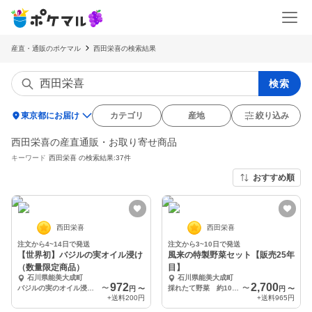
産直・通販のポケマル
西田栄喜の検索結果
検索
location_on
東京都にお届け
カテゴリ
産地
絞り込み
西田栄喜の産直通販・お取り寄せ商品
キーワード
西田栄喜
の検索結果:37件
おすすめ順
西田栄喜
西田栄喜
注文から4~14日で発送
注文から3~10日で発送
【世界初】バジルの実オイル浸け
風来の特製野菜セット【販売25年
（数量限定商品）
目】
石川県能美大成町
石川県能美大成町
972
2,700
バジルの実のオイル浸け35g×2
〜
採れたて野菜 約10～12種
〜
円
〜
円
〜
+送料
200円
+送料
965円