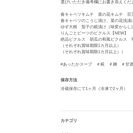
選びいただき備考欄にお書き添えくだ
春キャベツキムチ 菜の花キムチ 百
春キャベツのこうじ漬け、菜の花浅漬
ゆず大根 茄子の糀漬け（味変からし
りんごとビーツのピクルス【NEW】
絶品ピクルス 胡瓜の和風ピクルス 
（それぞれ賞味期限1カ月以上）
（それぞれ賞味期限1カ月以上））
#あったかスープ ＃糀 ＃麹 ＃甘
保存方法
冷蔵保存にて1ヶ月（冷凍で2ヶ月）
カテゴリ