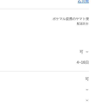
石川県
ポケマル提携のヤマト便
配送区分:
可
4~16日
可