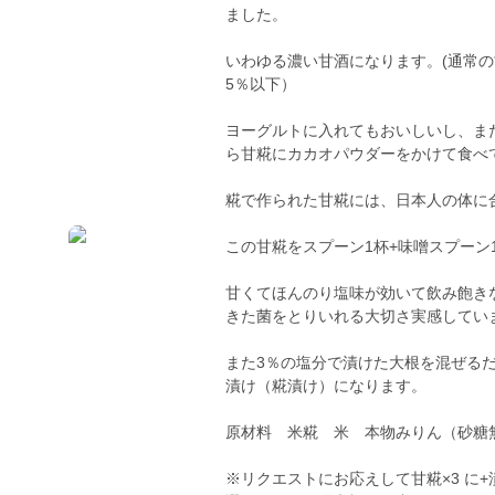
ました。
いわゆる濃い甘酒になります。(通常の
5％以下）
ヨーグルトに入れてもおいしいし、ま
ら甘糀にカカオパウダーをかけて食べ
糀で作られた甘糀には、日本人の体に
この甘糀をスプーン1杯+味噌スプー
甘くてほんのり塩味が効いて飲み飽き
きた菌をとりいれる大切さ実感してい
また3％の塩分で漬けた大根を混ぜる
漬け（糀漬け）になります。
原材料 米糀 米 本物みりん（砂糖無
※リクエストにお応えして甘糀×3 に