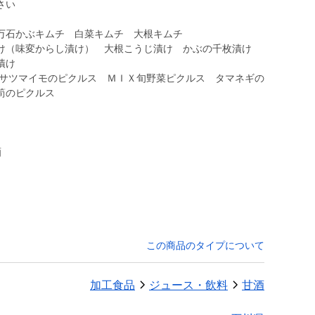
さい
万石かぶキムチ 白菜キムチ 大根キムチ
け（味変からし漬け） 大根こうじ漬け かぶの千枚漬け
漬け
 サツマイモのピクルス ＭＩＸ旬野菜ピクルス タマネギの
筍のピクルス
酒
この商品のタイプについて
加工食品
ジュース・飲料
甘酒