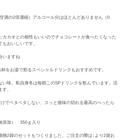
甘酒の2倍濃縮）アルコール分はほとんどありません（0.
たカカオとの相性もいいのでチョコレートが食べたくなった
てもおいしいです。
合いますね
ン1杯をお湯で割るスペシャルドリンクもおすすめです。
ない味。私自身冬は毎朝このSPドリンクを飲んでいます。活
ます。
だけでベタベタしない、スッと後味の切れる最高のべったら
添加） 350ｇ入り
+漬物2袋のセットもつくりました。ご注文の際は↓より2袋お