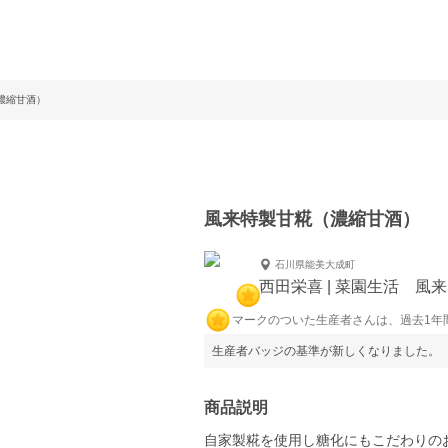
濃縮甘酒）
風来特製甘糀（濃縮甘酒）
石川県能美大成町
西田栄喜 | 菜園生活 風来
マークのついた生産者さんは、過去1年
生産者バッジの基準が新しくなりました。
商品説明
自家製糀を使用し糖化にもこだわりの