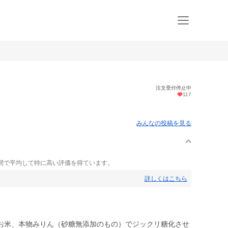
注文受付停止中
117
みんなの投稿を見る
間で平均して特に高い評価を得ています。
詳しくはこちら
お米、本物みりん（砂糖無添加のもの）でジックリ糖化させ