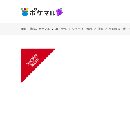
産直・通販のポケマル
加工食品
ジュース・飲料
甘酒
風来特製甘糀（
注
文
受
付
停
止
中