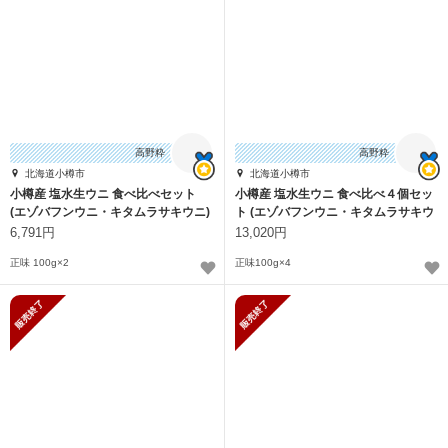
高野粋
高野粋
北海道小樽市
北海道小樽市
小樽産 塩水生ウニ 食べ比べセット
小樽産 塩水生ウニ 食べ比べ４個セッ
(エゾバフンウニ・キタムラサキウニ)
ト (エゾバフンウニ・キタムラサキウ
ニ
6,791円
13,020円
正味 100g×2
正味100g×4
販売終了
販売終了