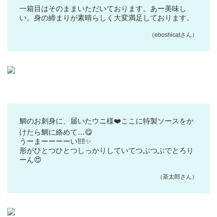
一箱目はそのままいただいております。あー美味し
い。身の締まりが素晴らしく大変満足しております。
（eboshicatさん）
鯛のお刺身に、届いたウニ様❤️ここに特製ソースをか
けたら鯛に絡めて…😋
うーまーーーーい‼️‼️✨
形がひとつひとつしっかりしていてつぶつぶでとろり
ーん😍
（茶太郎さん）