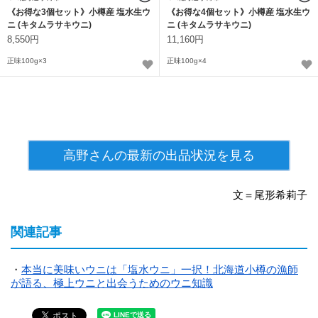
《お得な3個セット》小樽産 塩水生ウ
《お得な4個セット》小樽産 塩水生ウ
ニ (キタムラサキウニ)
ニ (キタムラサキウニ)
8,550円
11,160円
正味100g×3
正味100g×4
高野さんの最新の出品状況を見る
文＝尾形希莉子
関連記事
・
本当に美味いウニは「塩水ウニ」一択！北海道小樽の漁師
が語る、極上ウニと出会うためのウニ知識