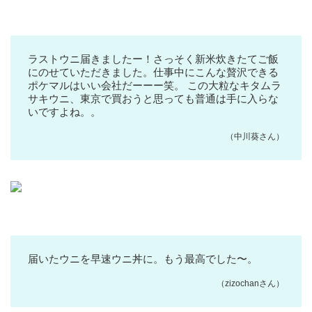
ラストウニ届きましたー！さっそく新米炊きたてご飯
にのせていただきました。仕事中にこんな贅沢できる
ポケマルはいい会社だーーー笑。 この大粒なキタムラ
サキウニ、東京で買おうと思っても普通は手に入らな
いですよね。。
（中川葵さん）
届いたウニを早速ウニ丼に。もう最高でした〜。
（zizochanさん）