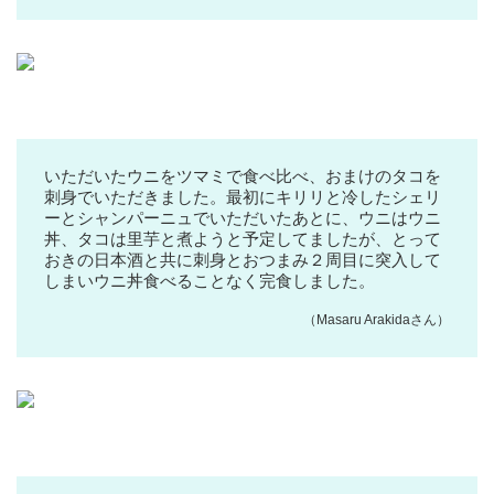
いただいたウニをツマミで食べ比べ、おまけのタコを
刺身でいただきました。最初にキリリと冷したシェリ
ーとシャンパーニュでいただいたあとに、ウニはウニ
丼、タコは里芋と煮ようと予定してましたが、とって
おきの日本酒と共に刺身とおつまみ２周目に突入して
しまいウニ丼食べることなく完食しました。
（Masaru Arakidaさん）