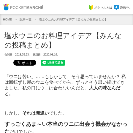
Pocket Marche
ポケマルとは
通信中...
記事一覧
塩水ウニのお料理アイデア【みんなの投稿まとめ】
HOME
塩水ウニのお料理アイデア【みんな
の投稿まとめ】
公開日：2018.05.23.
更新日：2020.08.19.
「ウニは苦い」……もしかして、そう思っていませんか？ 私
は回転ずし屋のウニを食べてから、ずっとそう思い続けてき
ました。私の口にウニは合わないんだと。
大人の味なんだ
と。
しかし、
それは間違い
でした。
すっごくあま～い本当のウニに出会う機会がなかっ
た
だけでした。