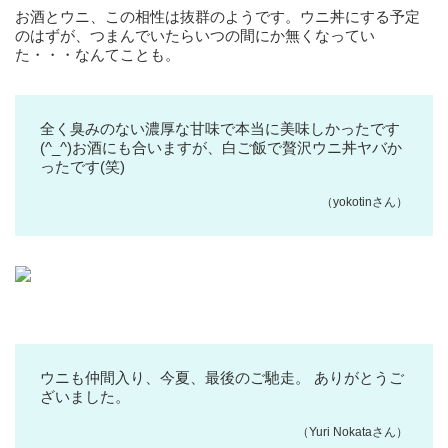
お酒とウニ、この相性は抜群のようです。ウニ丼にする予定
のはずが、つまんでいたらいつの間にか無くなってい
た・・・なんてことも。
全く臭みのない濃厚な甘味で本当に美味しかったです
(^_^)お酒にも合いますが、白ご飯で贅沢ウニ丼ヤバか
ったです(笑)
（yokotinさん）
ウニも仲間入り、今夏、最後のご馳走。 ありがとうご
ざいました。
（Yuri Nokataさん）