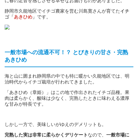
に春の足音を感じさせる幸せなお届けものがありました。
静岡市久能地区でイチゴ農家を営む川島寛さんが育てた
イチ
ゴ「
あきひめ
」
です。
一般市場への流通不可！？ とびきりの甘さ・完熟
あきひめ
海と山に囲まれ静岡県の中でも特に暖かい久能地区では、明
治時代からイチゴ栽培が行われてきました。
「あきひめ（章姫）」はこの地で作出されたイチゴ品種。果
肉は柔らかく、酸味は少なく、完熟したときに味わえる濃厚
な甘みが特長です。
しかし一方で、美味しいがゆえのデメリットも。
完熟した実は非常に柔らかく
デリケート
なので、
一般市場に