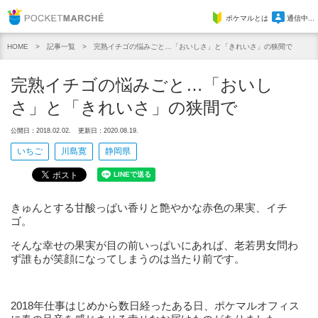
Pocket Marche
ポケマルとは
通信中...
記事一覧
完熟イチゴの悩みごと…「おいしさ」と「きれいさ」の狭間で
HOME
完熟イチゴの悩みごと…「おいし
さ」と「きれいさ」の狭間で
公開日：2018.02.02.
更新日：2020.08.19.
いちご
川島寛
静岡県
きゅんとする甘酸っぱい香りと艶やかな赤色の果実、イチ
ゴ。
そんな幸せの果実が目の前いっぱいにあれば、老若男女問わ
ず誰もが笑顔になってしまうのは当たり前です。
2018年仕事はじめから数日経ったある日、ポケマルオフィス