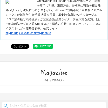
writer&editor&illustrator 自転車や地域文化、芸術
を専門に執筆。東西奔走、自転車に荷物を積み離
島へひっそり渡航するのが生きがい。2012年に短編小説『常套的ノスタル
ジック』が筑波学生文学賞 大賞を受賞。2016年執筆のルポルタージュ
『ワニ族の棲む混浴温泉』が宣伝会議 編集ライター講座大賞を受賞。他、
自転車雑誌やグルメ系Web媒体など幅広い分野で執筆を行っている。旅の
イラストなども随時発表中。公式サイト
miyuo10qk.wixsite.com/miyuoshiro
Magazine
あわせて読みたい