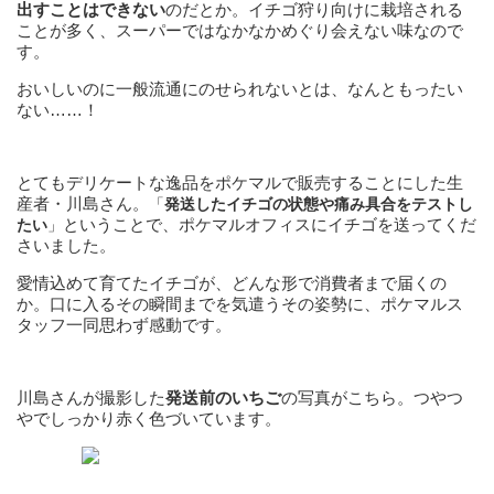
出すことはできない
のだとか。イチゴ狩り向けに栽培される
ことが多く、スーパーではなかなかめぐり会えない味なので
す。
おいしいのに一般流通にのせられないとは、なんともったい
ない……！
とてもデリケートな逸品をポケマルで販売することにした生
産者・川島さん。
「
発送したイチゴの状態や痛み具合をテストし
ということで、ポケマルオフィスにイチゴを送ってくだ
たい
」
さいました。
愛情込めて育てたイチゴが、どんな形で消費者まで届くの
か。口に入るその瞬間までを気遣うその姿勢に、ポケマルス
タッフ一同思わず感動です。
川島さんが撮影した
発送前のいちご
の写真がこちら。つやつ
やでしっかり赤く色づいています。