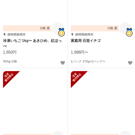
川島 寛
川島 寛
静岡県静岡市
静岡県静岡市
冷凍いちご 1kg〜 あきひめ、紅ほっ
家庭用 石垣イチゴ
ぺ
1,850円
1,998円〜
500g×2袋
1パック 270g×2パック〜
新規受付停止
新規受付停止