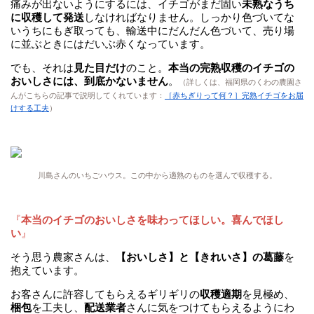
痛みが出ないようにするには、イチゴがまだ固い
未熟なうち
に収穫して発送
しなければなりません。しっかり色づいてな
いうちにもぎ取っても、輸送中にだんだん色づいて、売り場
に並ぶときにはだいぶ赤くなっています。
でも、それは
見た目だけ
のこと。
本当の完熟収穫のイチゴの
おいしさには、到底かないません
。
（詳しくは、福岡県のくわの農園さ
んがこちらの記事で説明してくれています：
［赤ちぎりって何？］完熟イチゴをお届
けする工夫
）
川島さんのいちごハウス。この中から適熟のものを選んで収穫する。
『
本当のイチゴのおいしさを味わってほしい。喜んでほし
い
』
そう思う農家さんは、
【おいしさ】と【きれいさ】の葛藤
を
抱えています。
お客さんに許容してもらえるギリギリの
収穫適期
を見極め、
梱包
を工夫し、
配送業者
さんに気をつけてもらえるようにわ