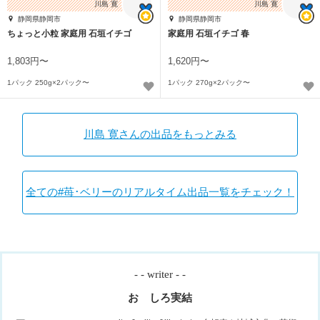
川島 寛
川島 寛
静岡県静岡市
静岡県静岡市
ちょっと小粒 家庭用 石垣イチゴ
家庭用 石垣イチゴ 春
1,803円〜
1,620円〜
1パック 250g×2パック〜
1パック 270g×2パック〜
川島 寛さんの出品をもっとみる
全ての#苺･ベリーのリアルタイム出品一覧をチェック！
- - writer - -
おゝしろ実結