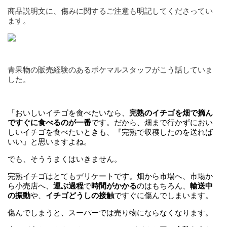
商品説明文に、傷みに関するご注意も明記してくださってい
ます。
青果物の販売経験のあるポケマルスタッフがこう話していま
した。
「おいしいイチゴを食べたいなら、
完熟のイチゴを畑で摘ん
ですぐに食べるのが一番
です。だから、畑まで行かずにおい
しいイチゴを食べたいときも、『完熟で収穫したのを送れば
いい』と思いますよね。
でも、そううまくはいきません。
完熟イチゴはとてもデリケートです。畑から市場へ、市場か
ら小売店へ、
運ぶ過程
で
時間がかかる
のはもちろん、
輸送中
の振動
や、
イチゴどうしの接触
ですぐに傷んでしまいます。
傷んでしまうと、スーパーでは売り物にならなくなります。