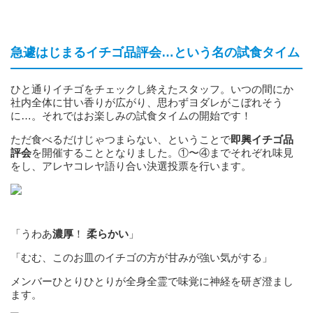
急遽はじまるイチゴ品評会…という名の試食タイム
ひと通りイチゴをチェックし終えたスタッフ。いつの間にか
社内全体に甘い香りが広がり、思わずヨダレがこぼれそう
に…。それではお楽しみの試食タイムの開始です！
ただ食べるだけじゃつまらない、ということで
即興イチゴ品
評会
を開催することとなりました。①〜④までそれぞれ味見
をし、アレヤコレヤ語り合い決選投票を行います。
「うわあ
濃厚
！
柔らかい
」
「むむ、このお皿のイチゴの方が甘みが強い気がする」
メンバーひとりひとりが全身全霊で味覚に神経を研ぎ澄まし
ます。