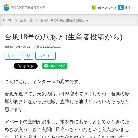
Pocket Marche
ポケマルとは
通信中...
記事一覧
台風18号の爪あと(生産者投稿から)
HOME
台風18号の爪あと(生産者投稿から)
公開日：2017.09.22.
更新日：2020.08.19.
りんご
梨
ヘラガニ
こんにちは。インターンの髙木です。
台風が過ぎて、天気の良い日が増えてきましたね。台風の影
響があまりなかった地域、直撃した地域といろいろだったと
思います。
アパートの玄関が浸水し、水を外に出そうとしてたときにた
ぬきが入ってきて玄関に居座っちゃったという友人がいまし
た。ドアを開けていてもなかなか出ていってくれなかったよ