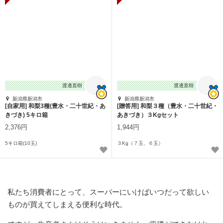
渡邊直樹
渡邊直樹
新潟県新潟市
新潟県新潟市
[自家用] 和梨3種(豊水・二十世紀・あ
[贈答用] 和梨３種（豊水・二十世紀・
きづき) 5キロ箱
あきづき）３Kgセット
2,376円
1,944円
5キロ箱(10玉)
３Kg（７玉、６玉）
私たち消費者にとって、スーパーにいけばいつだって欲しい
ものが買えてしまえる便利な時代。