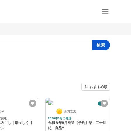
検索
おすすめ順
予約
あや
新實宏太
で発送
2026年9月に発送
もろこし｜瑞々しく甘
令和８年9月発送【予約】梨 二十世
ーン
紀 良品‼️