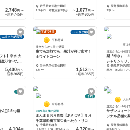
岩手県気仙郡住田町
長野県塩尻市
2,748
1,077
1.5キロ 本数目安5本から6本
〜
3本
〜
円
〜
円
〜
+送料
745円
+送料
965円
終了まで3日
ふるさと納税可
ふるさと納税可
平林慧遠
高塩
注文から2~6日で発送
生でも加熱でも、果汁が弾け出す！
注文から1~16日
フト】幸水 大
梨『幸水』 
ホワイトコーン
橋産♡食べたら
シャリシャリ
岩手県気仙郡住田町
長野県下伊那
気！！
5,400
1,512
4本
〜
幸水 約3㎏（6~
円
〜
円
〜
+送料
965円
+送料
965円
予約
予約
大日
齋藤将博
注文から1~16日
)]2.5kg箱
サザンスィー
2026年9月に発送
まんまるお月見梨【あきづき】９月
ジナル品種の
千葉県船橋市産♡食べたらトリコ
千葉県船橋市
長野県飯田市
4,104
4,320
[予約]新甘泉2.5キロ箱（5～9玉入）
【お試し】3kg箱5-8玉
〜
約3キロ
〜
円
円
〜