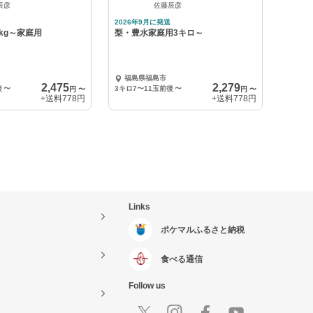
辰彦
佐藤辰彦
2026年9月に発送
kg～家庭用
梨・豊水家庭用3キロ～
福島県福島市
2,475
2,279
後
〜
3キロ7〜11玉前後
〜
円
〜
円
〜
+送料
778円
+送料
778円
Links
ポケマルふるさと納税
食べる通信
Follow us