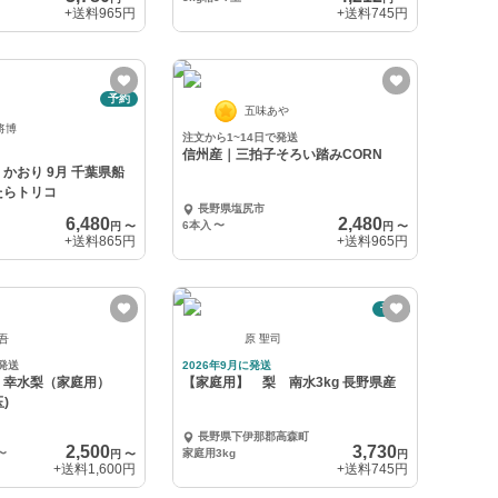
+送料
965円
+送料
745円
予約
五味あや
将博
注文から1~14日で発送
信州産｜三拍子そろい踏みCORN
 9月 千葉県船
たらトリコ
長野県塩尻市
6,480
2,480
6本入
〜
円
〜
円
〜
+送料
865円
+送料
965円
予約
誠吾
原 聖司
発送
2026年9月に発送
！幸水梨（家庭用）
【家庭用】 梨 南水3kg 長野県産
玉)
長野県下伊那郡高森町
2,500
3,730
〜
家庭用3kg
円
〜
円
+送料
1,600円
+送料
745円