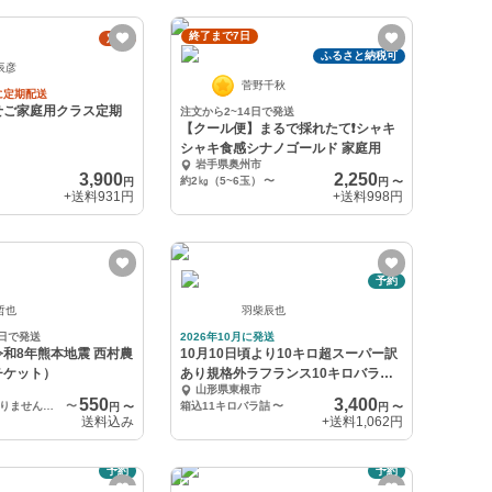
終了まで7日
定期
ふるさと納税可
辰彦
菅野千秋
に定期配送
せご家庭用クラス定期
注文から2~14日で発送
【クール便】まるで採れたて❗️シャキ
シャキ食感シナノゴールド 家庭用
岩手県奥州市
3,900
2,250
約2㎏（5~6玉）
〜
円
円
〜
+送料
931円
+送料
998円
予約
哲也
羽柴辰也
0日で発送
2026年10月に発送
和8年熊本地震 西村農
10月10日頃より10キロ超スーパー訳
チケット）
あり規格外ラフランス10キロバラ生
山形県東根市
食加工用
550
3,400
生産物の発送はありません（PC壁紙データ 1種類）
〜
箱込11キロバラ詰
〜
円
〜
円
〜
送料込み
+送料
1,062円
予約
予約