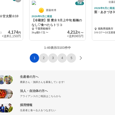
佐藤
予約
2026年9月に発送
齋藤将博
梨・あきづき3
☆甘太梨☆10
2026年9月に発送
【冷蔵便】梨 豊水 9月上中旬 船橋の
なし♡食べたらトリコ
千葉県船橋市
福島県福島市
4,174
4,212
り）
3kg箱5-7玉
〜
3キロ7〜10玉前
円
円
〜
+送料
1,150円
+送料
965円
1-40表示/3103件中
1
2
3
4
5
生産者の方へ
農家さん・漁師さんを募集しています!
法人・自治体の方へ
アライアンスのご相談はこちらから
採用情報
生産者と食べる人をつなぎたい