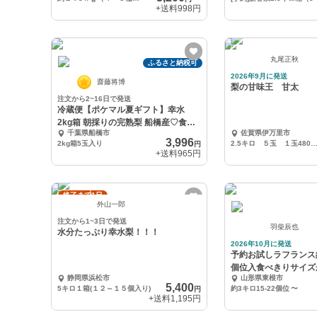
+送料
998円
丸尾正秋
ふるさと納税可
2026年9月に発送
齋藤将博
梨の甘味王 甘太
注文から2~16日で発送
冷蔵便【ポケマル夏ギフト】幸水
2kg箱 朝採りの完熟梨 船橋産♡食べ
千葉県船橋市
佐賀県伊万里市
たらトリコ
3,996
2kg箱5玉入り
2.5キロ ５玉 １玉480g〜540g ギフ
円
+送料
965円
終了まで1日
外山一郎
注文から1~3日で発送
羽柴辰也
水分たっぷり幸水梨！！！
2026年10月に発送
予約お試しラフランス約
個位入食べきりサイズ
静岡県浜松市
山形県東根市
い❗️
5,400
5キロ１箱(１２～１５個入り)
約3キロ15-22個位
〜
円
+送料
1,195円