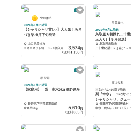
予約
豊田雅広
前田真也
2026年9月に発送
【シャリシャリ甘い♪】大人気！あき
2026年9月に発送
鳥取産★朝採れ二十世紀梨
づき梨♪9月下旬発送
玉入り)【９月発送】
山口県美祢市
鳥取県鳥取市
3,574
３キロギフト箱 ６～8個入り
円
+送料
1,150円
予約
原 聖司
高塩俊和
2026年9月に発送
【家庭用】 梨 南水5kg 長野県産
注文から1~16日で発送
梨『幸水』 5kgサ
シャリシャリ、ジュー
長野県下伊那郡高森町
長野県下伊那郡豊丘村
気！！
5,610
家庭用5kg
幸水 約5㎏（10~20玉）
円
+送料
865円