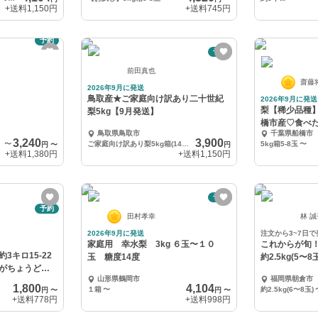
+送料
1,150円
+送料
745円
予約
予約
前田真也
齋藤
2026年9月に発送
鳥取産★ご家庭向け訳あり二十世紀
2026年9月に発送
梨【稀少品種】かおり
梨5kg【9月発送】
橋市産♡食べ
鳥取県鳥取市
千葉県船橋市
3,240
3,900
ト用
〜
ご家庭向け訳あり梨5kg箱(14～20玉入り)
5kg箱5-8玉
〜
円
〜
円
+送料
1,380円
+送料
1,150円
予約
予約
田村孝幸
林 
2026年9月に発送
注文から3~7日で
家庭用 幸水梨 3kg ６玉〜１０
これからが旬
3キロ15-22
玉 糖度14度
約2.5kg(5〜8
がちょうど良
山形県鶴岡市
福岡県朝倉市
1,800
4,104
１箱
〜
約2.5kg(6〜8玉)
円
〜
円
〜
+送料
778円
+送料
998円