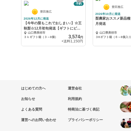
予約
豊田雅広
豊田雅広
2026年10月に発送
梨農家おススメ新品種
2026年12月に発送
【今年の梨もこれでおしまい♪】☆王
月発送
秋梨☆12月初旬発送【ギフトにピッ
山口県美祢市
山口県美祢市
タリ】
3,574
３ｋギフト箱（３～8個）
３Kギフト箱（６～8個入
円
+送料
1,150円
はじめての方へ
運営会社
お知らせ
利用規約
よくある質問
特商法に基づく表記
運営へのお問い合わせ
プライバシーポリシー