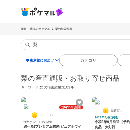
産直・通販のポケマル
梨の検索結果
location_on
カテゴリ
東京都にお届け
梨の産直通販・お取り寄せ商品
キーワード
梨
の検索結果:3103件
送料300円割引
新實宏太
山口千代子
2026年9月に発送
令和8年9月発送【予
注文から1~7日で発送
選べる!プレミアム味来 ピュアホワイ
良品 大好評‼️