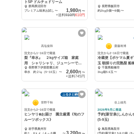
トSP ドルチェドリーム
群馬県沼田市
長野県飯田市
1,980
プレミアム味来お試し
〜
約2kg(5個〜8個)
〜
円
〜
+送料
910円
610円
高塩俊和
齋藤将博
注文から1~16日で発送
注文から2~16日で発送
梨『幸水』 ２kgサイズ箱 家庭
冷蔵便【ポケマル夏ギ
用 シャリシャリ、ジューシーで大
玉 朝採りの完熟梨 船
長野県下伊那郡豊丘村
千葉県船橋市
人気！！
トリコ
2,600
幸水 約２㎏（5~10玉）
〜
3kg箱5.6玉
〜
円
〜
+送料
745円
ふるさと納税可
菅野千秋
谷上雄亮
注文から2~16日で発送
2026年9月に発送
ヒンヤリ❄️お届け 園主厳選《旬のフ
予約[新甘泉(しんかんせん
ルーツボックス》
(5-9玉)
岩手県奥州市
鳥取県鳥取市
3,200
約１．8ｋｇ（４～６種類）
〜
円
〜