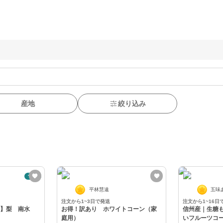
産地
絞り込み
予約
平林慧遠
五味
注文から1~3日で発送
注文から1~16日
約】梨 南水
お得！訳あり ホワイトコーン（家
信州産｜生糖
庭用）
いフルーツコ