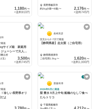
長野県飯田市
1,180
2,176
約2kg(5個〜8個)
〜
円
〜
円
〜
+送料
910円
+送料
745円
眞崎英彦
俊和
注文から2~7日で発送
【静岡県産】志太梨（ご自宅用）
で発送
3kgサイズ箱 家庭用
、ジューシーで大人
郡豊丘村
静岡県焼津市
3,500
1,620
12玉）
ご自宅用1.5kg
〜
円
円
〜
+送料
745円
+送料
1,000円
予約
向章
齋藤将博
で発送
2026年9月に発送
ト！珍しい長野県オリ
梨 豊水 9月上中旬 船橋のなし♡食べ
梨だよ
たらトリコ
千葉県船橋市
3,780
4,212
3kg箱5-7玉
〜
円
〜
円
〜