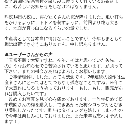
松平農園の南高青梅を楽しみに待ってくれているお客さま
に、心苦しいお知らせをしなければなりません。
昨夜14日の夜に、再びたくさんの雹が降りました。追い打ち
をかけるように。トドメを刺すように。前回より粒も大き
く、地面が真っ白になるくらいの量でした。
生産者としては本当に情けないことですが、今年もまともな
梅は出荷できそうにありません。申し訳ありません。
👤ユーザーさんからの声
「天候不順で大変ですね。今年こそはと思っていた矢先、こ
のようなお知らせでご苦労されていると思います。頑張って
下さい。またの機会があればよろしくお願いします」
「ご事情理解しました。とても残念です。2年連続の凶作は生
産者さんにとってはとてつもなく残念なことですね。来年こ
そ大豊作になるよう祈っております。もし、もし、販売があ
れば購入したいです」
「改めてお写真を見て心を痛めております。一昨年初めて松
平農園さんの梅を購入し、できあがった梅シロップがとびき
り美味しかったです。昨年はタイミングを逃してしまったの
で今年は楽しみにしておりました。また来年も忘れず予約し
ます！」