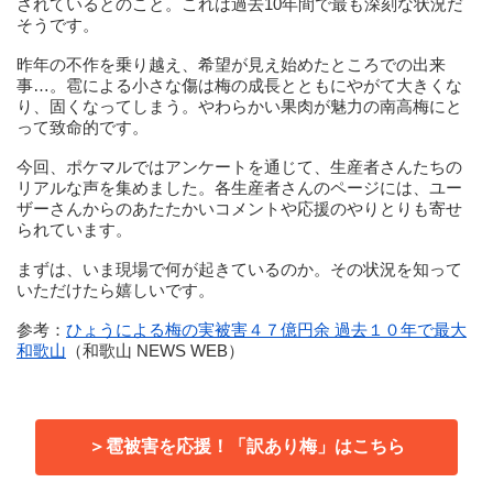
されているとのこと。これは過去10年間で最も深刻な状況だ
そうです。
昨年の不作を乗り越え、希望が見え始めたところでの出来
事…。雹による小さな傷は梅の成長とともにやがて大きくな
り、固くなってしまう。やわらかい果肉が魅力の南高梅にと
って致命的です。
今回、ポケマルではアンケートを通じて、生産者さんたちの
リアルな声を集めました。各生産者さんのページには、ユー
ザーさんからのあたたかいコメントや応援のやりとりも寄せ
られています。
まずは、いま現場で何が起きているのか。その状況を知って
いただけたら嬉しいです。
参考：
ひょうによる梅の実被害４７億円余 過去１０年で最大
和歌山
（和歌山 NEWS WEB）
＞雹被害を応援！「訳あり梅」はこちら