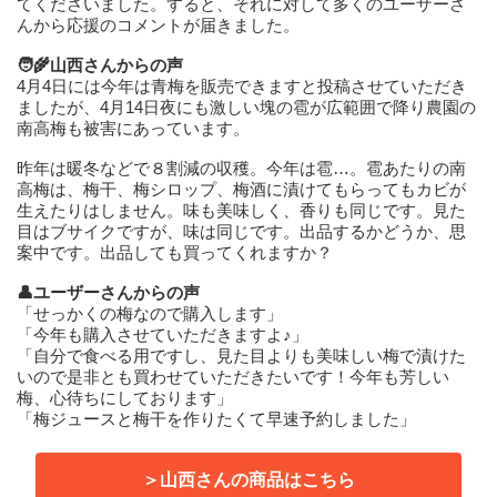
てくださいました。すると、それに対して多くのユーザーさ
んから応援のコメントが届きました。
🧑‍🌾山西さんからの声
4月4日には今年は青梅を販売できますと投稿させていただき
ましたが、4月14日夜にも激しい塊の雹が広範囲で降り農園の
南高梅も被害にあっています。
昨年は暖冬などで８割減の収穫。今年は雹…。雹あたりの南
高梅は、梅干、梅シロップ、梅酒に漬けてもらってもカビが
生えたりはしません。味も美味しく、香りも同じです。見た
目はブサイクですが、味は同じです。出品するかどうか、思
案中です。出品しても買ってくれますか？
👤ユーザーさんからの声
「せっかくの梅なので購入します」
「今年も購入させていただきますよ♪」
「自分で食べる用ですし、見た目よりも美味しい梅で漬けた
いので是非とも買わせていただきたいです！今年も芳しい
梅、心待ちにしております」
「梅ジュースと梅干を作りたくて早速予約しました」
＞山西さんの商品はこちら