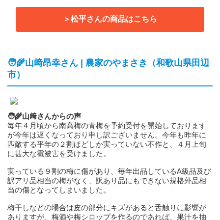
＞松平さんの商品はこちら
🧑‍🌾山﨑昂幸さん | 農家のやまさき（和歌山県田辺
市）
🧑‍🌾山﨑さんからの声
毎年４月頃から南高梅の青梅を予約受付を開始しております
が今年は遅くなっており申し訳ございません。今年も昨年に
匹敵する平年の２割ほどしか実っていない不作と、４月上旬
に甚大な雹被害を受けました。
実っている９割の梅に傷があり、毎年出品しているA級品及び
訳アリ品相当の梅がなく、訳あり品にもできない規格外品相
当の傷となってしまいました。
梅干しなどの場合は皮の部分にキズがあると舌触りに影響が
ありますが、梅酒や梅シロップを作るのであれば、果汁を抽