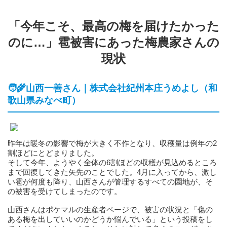
「今年こそ、最高の梅を届けたかった
のに…」雹被害にあった梅農家さんの
現状
🧑‍🌾山西一善さん｜株式会社紀州本庄うめよし（和
歌山県みなべ町）
昨年は暖冬の影響で梅が大きく不作となり、収穫量は例年の2
割ほどにとどまりました。
そして今年、ようやく全体の6割ほどの収穫が見込めるところ
まで回復してきた矢先のことでした。4月に入ってから、激し
い雹が何度も降り、山西さんが管理するすべての園地が、そ
の被害を受けてしまったのです。
山西さんはポケマルの生産者ページで、被害の状況と「傷の
ある梅を出していいのかどうか悩んでいる」という投稿をし