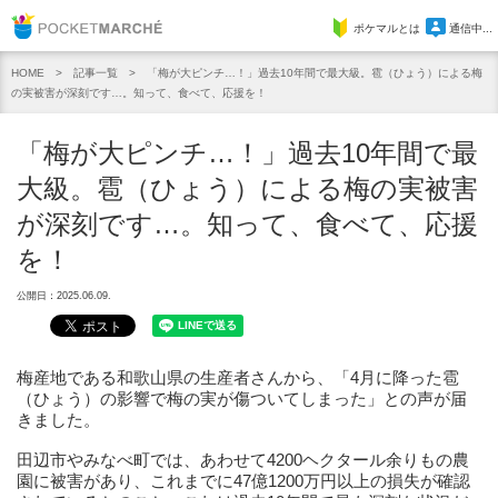
Pocket Marche
ポケマルとは
通信中...
記事一覧
「梅が大ピンチ…！」過去10年間で最大級。雹（ひょう）による梅
HOME
の実被害が深刻です…。知って、食べて、応援を！
「梅が大ピンチ…！」過去10年間で最
大級。雹（ひょう）による梅の実被害
が深刻です…。知って、食べて、応援
を！
公開日：2025.06.09.
梅産地である和歌山県の生産者さんから、「4月に降った雹
（ひょう）の影響で梅の実が傷ついてしまった」との声が届
きました。
田辺市やみなべ町では、あわせて4200ヘクタール余りもの農
園に被害があり、これまでに47億1200万円以上の損失が確認