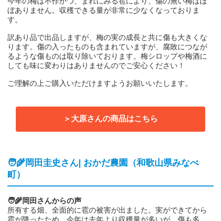
今年の梅は不作かつ、まれにみる雹により、傷の無い梅はほ
ぼありません。収穫できる量が非常に少なくなっておりま
す。
訳あり品で出品しますが、梅の実の成長と共に傷も大きくな
ります。傷の入ったものも含まれていますが、腐敗につなが
るような傷ものは取り除いております。梅シロップや梅酒に
しても味に変わりはありませんのでご安心ください！
ご理解の上ご購入いただけますようお願いいたします。
＞大原さんの商品はこちら
🧑‍🌾岡田圭史さん| おかだ農園（和歌山県みなべ
町）
🧑‍🌾岡田さんからの声
所有する畑、全面的に雹の被害が出ました。実ができてから
雹が降ったため、今年は去年より収穫量が多いが、傷も多