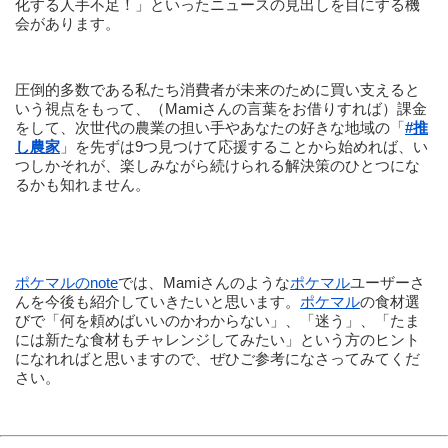
化する人手不足！」といったニュースの見出しを目にする機
会があります。
圧倒的多数である私たち消費者が未来のために買い支えると
いう視点をもって、（Mamiさんの言葉をお借りすれば）課金
をして、次世代の農業の担い手やあなたの好きな地域の「
#推
し農家
」を先ずは9つ見つけて応援することから始めれば、い
つしかそれが、楽しみながら続けられる解決策のひとつにな
るかも知れません。
ポケマルのnote
では、Mamiさんのような
ポケマル
ユーザーさ
んを今後も紹介していきたいと思います。
ポケマル
の食材選
びで「何を頼めばいいのかわからない」、「迷う」、「たま
には新たな食材もチャレンジしてみたい」という方のヒント
になれればと思いますので、ぜひご参考になさってみてくだ
さい。