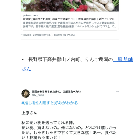
長野県下高井郡山ノ内町、りんご農園の
上原 航輔
さん