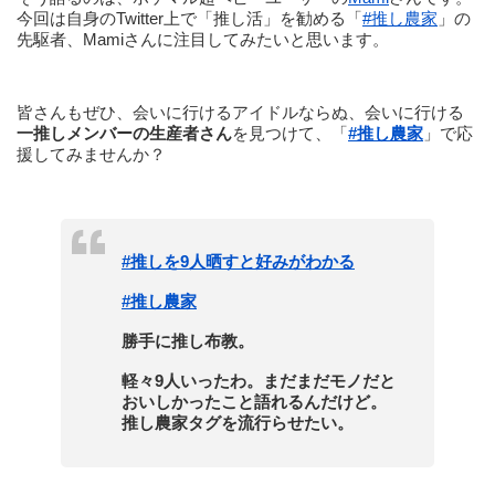
今回は自身のTwitter上で「推し活」を勧める「
#推し農家
」の
先駆者、Mamiさんに注目してみたいと思います。
皆さんもぜひ、会いに行けるアイドルならぬ、会いに行ける
一推しメンバーの生産者さん
を見つけて、「
#推し農家
」で応
援してみませんか？
#推しを9人晒すと好みがわかる
#推し農家
勝手に推し布教。
軽々9人いったわ。まだまだモノだと
おいしかったこと語れるんだけど。
推し農家タグを流行らせたい。