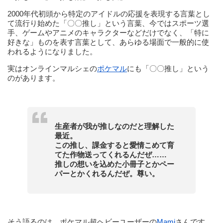
2000年代初頭から特定のアイドルの応援を表現する言葉とし
て流行り始めた「〇〇推し」という言葉、今ではスポーツ選
手、ゲームやアニメのキャラクターなどだけでなく、「特に
好きな」ものを表す言葉として、あらゆる場面で一般的に使
われるようになりました。
実はオンラインマルシェの
ポケマル
にも「〇〇推し」という
のがあります。
生産者が我が推しなのだと理解した
最近。
この推し、課金すると愛情こめて育
てた作物送ってくれるんだぜ……
推しの想いを込めた小冊子とかペー
パーとかくれるんだぜ。尊い。
そう語るのは、ポケマル超ヘビーユーザーの
Mami
さんです。