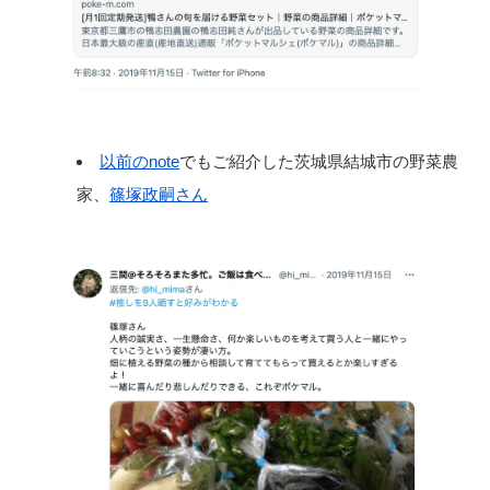
以前のnote
でもご紹介した茨城県結城市の野菜農
家、
篠塚政嗣さん