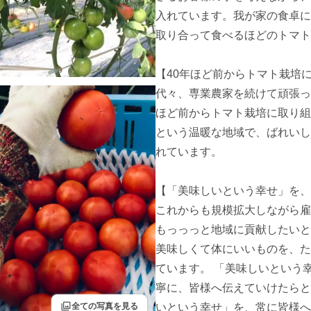
入れています。我が家の食卓に
取り合って食べるほどのトマト
【40年ほど前からトマト栽培に
代々、専業農家を続けて頑張っ
ほど前からトマト栽培に取り組
という温暖な地域で、ばれいし
れています。

【「美味しいという幸せ」を、常
これからも規模拡大しながら雇用
もっっっと地域に貢献したいと思
美味しくて体にいいものを、た
ています。 「美味しいという
寧に、皆様へ伝えていけたらと
filter
全ての写真を見る
いという幸せ」を、常に皆様へ