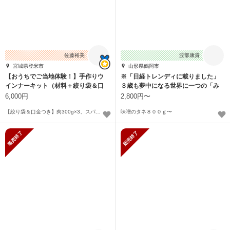
佐藤裕美
渡部康貴
宮城県登米市
山形県鶴岡市
【おうちでご当地体験！】手作りウ
※「日経トレンディに載りました」
インナーキット（材料＋絞り袋＆口
３歳も夢中になる世界に一つの「み
金付）
そあそびキット」
6,000円
2,800円〜
【絞り袋＆口金つき】肉300g×3、スパイス9g×3、羊腸1本、絞り袋×1、口金×1
味噌のタネ８００ｇ〜
販売終了
販売終了