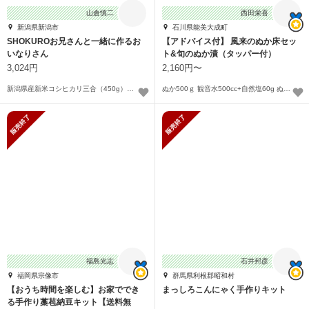
山倉慎二
西田栄喜
新潟県新潟市
石川県能美大成町
SHOKUROお兄さんと一緒に作るお
【アドバイス付】 風来のぬか床セッ
いなりさん
ト&旬のぬか漬（タッパー付）
3,024円
2,160円〜
新潟県産新米コシヒカリ三合（450g）長岡黒いなり5枚入り2パック（おいなりさん10個分）
ぬか500ｇ 観音水500cc+自然塩60g ぬか床種50ｇ 無農薬野菜 旬ぬか漬け×2〜
販売終了
販売終了
福島光志
石井邦彦
福岡県宗像市
群馬県利根郡昭和村
【おうち時間を楽しむ】お家ででき
まっしろこんにゃく手作りキット
る手作り藁苞納豆キット【送料無