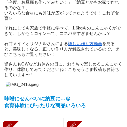
「今度、お豆腐も作ってみたい！」「納豆とかもお家で作れ
るのかな？」
いろいろな食材にも興味が広がってきたようです！これぞ食
育✨
それにしても家族で手軽に学べて、1.6kgものこんにゃくがで
きて、しかも１コインって、コスパ良すぎませんか…？
石井メイドオリジナルさんによる
詳しい作り方動画
を見る
と、美味しくなる、正しい作り方が解説されているので、ぜ
ひこちらもご覧ください！
皆さんもGWなどお休みの日に、おうちで楽しめるこんにゃく
作り、体験してみてくださいね！ごちそうさま投稿もお待ち
しています〜！
味噌にせんべいに納豆に…🍘
食育体験にぴったりな商品いろいろ
販売終了
販売終了