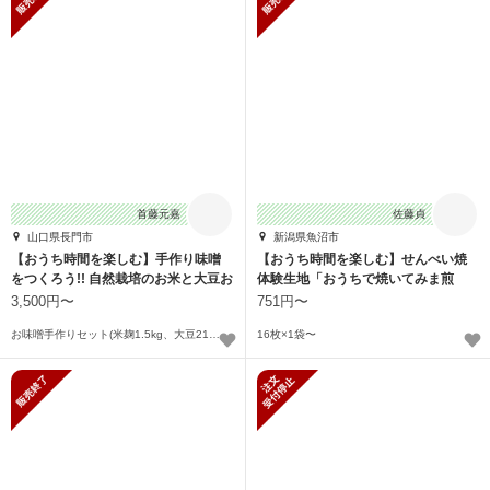
首藤元嘉
佐藤貞
山口県長門市
新潟県魚沼市
【おうち時間を楽しむ】手作り味噌
【おうち時間を楽しむ】せんべい焼
をつくろう!! 自然栽培のお米と大豆お
体験生地「おうちで焼いてみま煎
届けします
菓」
3,500円〜
751円〜
お味噌手作りセット(米麹1.5kg、大豆210g、塩180g)〜
16枚×1袋〜
販売終了
新規受付停止