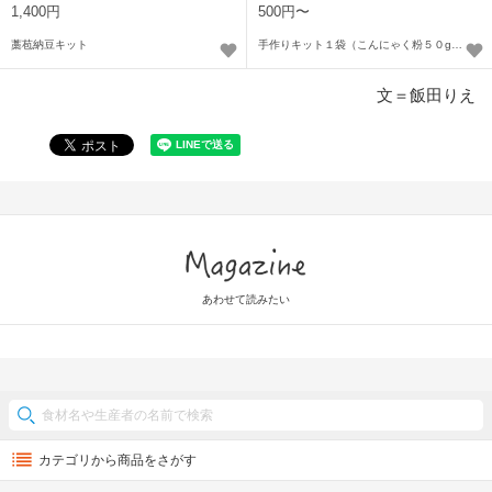
料】
1,400円
500円〜
藁苞納豆キット
手作りキット１袋（こんにゃく粉５０g）〜
文＝飯田りえ
Magazine
あわせて読みたい
カテゴリから商品をさがす