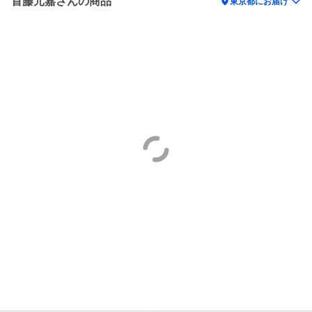
首藤元嘉さんの商品
location_on
東京都にお届け