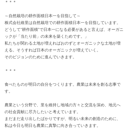
＊＊＊

～自然栽培の耕作面積日本一を目指して～

株式会社維里は自然栽培での耕作面積日本一を目指しています。

どうして“耕作面積”で日本一になる必要があると言えば、オーガニ
ックが「当たり前」の未来を築くためです。」

私たちが関わる土地が増えればおのずとオーガニックな土地が増
える。そうすれば日本のオーガニックが増えていく。

そのビジョンのために進んでいきます。

＊＊＊

食べたものが明日の自分をつくります。農業は未来を創る志事で
す。

農業という分野で、里を維持し地域の方々と交流を深め、地元へ
の社会貢献に尽力したいと考えています。

まだまだ走り出したばかりですが、明るい未来の創造のために、
私は今日も明日も農業に真摯に向き合っていきます。
