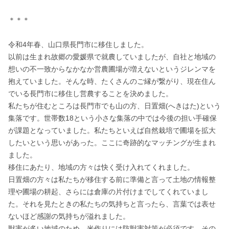
＊＊＊

令和4年春、山口県長門市に移住しました。

以前は生まれ故郷の愛媛県で就農していましたが、自社と地域の
想いの不一致からなかなか営農圃場が増えないというジレンマを
抱えていました。そんな時、たくさんのご縁が繋がり、現在住ん
でいる長門市に移住し営農することを決めました。

私たちが住むところは長門市でも山の方、日置畑(へきはた)という
集落です。世帯数18という小さな集落の中では今後の担い手確保
が課題となっていました。私たちといえば自然栽培で圃場を拡大
したいという思いがあった。ここに奇跡的なマッチングが生まれ
ました。

移住にあたり、地域の方々は快く受け入れてくれました。

日置畑の方々は私たちが移住する前に準備と言って土地の情報整
理や圃場の耕起、さらには倉庫の片付けまでしてくれていまし
た。それを見たときの私たちの気持ちと言ったら、言葉では表せ
ないほど感謝の気持ちが溢れました。

獣害が多い地域のため、米作りには防獣害対策が必須です。その