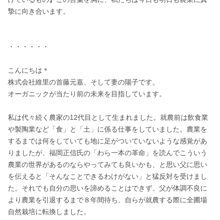
摯に向き合います。

・・・・・・

こんにちは＊

株式会社維里の首藤元嘉、そして妻の陽子です。

オーガニックが当たり前の未来を目指しています。

私は代々続く農家の12代目として生まれました。就農前は飲食業
や製陶業など「食」と「土」に係る仕事をしていました。農業を
するまでは何をしていても地に足がついていないような感覚があ
りましたが、福岡正信氏の「わら一本の革命」を読んでこういう
農業の世界があるのならやってみても良いかも、と思い父に思い
を伝えると「そんなことできるわけがない」と猛反対を受けまし
た。それでも自分の思いを諦めることはできず、父が体調不良に
より農業を引退するまで８年間待ち、自らが就農する際に全圃場
自然栽培に転換しました。
