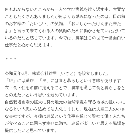
何もわからないところから一人で学び実践を繰り返す中、大変な
こともたくさんありましたが何よりも励みになったのは、目の前
のお客様の「おいしい」の笑顔。「おいしかったけんまた来た
よ」と言って来てくれる人の笑顔のために働かさせていただいて
いるのだなと感じています。今では、農業はこの世で一番面白い
仕事だと心から思えます。

＊＊＊

令和元年6月、株式会社維里（いさと）を設立しました。

「維」には繊維、「里」には食と暮らしという意味があります。

衣・食・住を名前に揃えることで、農業を通じて食と暮らしをと
とのえたいという思いを込めています。

自然栽培圃場の拡大に努め地元の自然環境を守る地域の担い手に
なるという思いを込めて法人化しました。現在は夫婦二人の小さ
な会社ですが、今後は農業という仕事を通じて弊社で働く人たち
が食べることに困らず幸せに満ち、農業が楽しいと思える職場を
提供したいと思っています。
