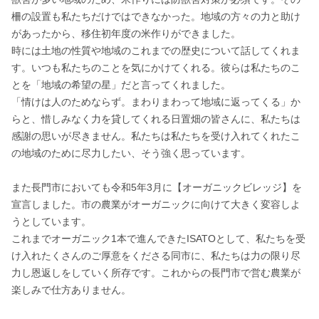
柵の設置も私たちだけではできなかった。地域の方々の力と助け
があったから、移住初年度の米作りができました。

時には土地の性質や地域のこれまでの歴史について話してくれま
す。いつも私たちのことを気にかけてくれる。彼らは私たちのこ
とを「地域の希望の星」だと言ってくれました。

「情けは人のためならず。まわりまわって地域に返ってくる」か
らと、惜しみなく力を貸してくれる日置畑の皆さんに、私たちは
感謝の思いが尽きません。私たちは私たちを受け入れてくれたこ
の地域のために尽力したい、そう強く思っています。

また長門市においても令和5年3月に【オーガニックビレッジ】を
宣言しました。市の農業がオーガニックに向けて大きく変容しよ
うとしています。

これまでオーガニック1本で進んできたISATOとして、私たちを受
け入れたくさんのご厚意をくださる同市に、私たちは力の限り尽
力し恩返しをしていく所存です。これからの長門市で営む農業が
楽しみで仕方ありません。
