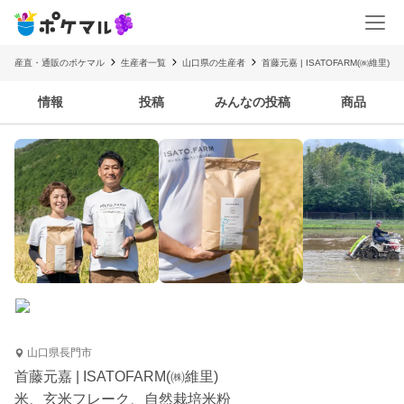
産直・通販のポケマル
生産者一覧
山口県の生産者
首藤元嘉 | ISATOFARM(㈱維里)
情報
投稿
みんなの投稿
商品
山口県長門市
首藤元嘉 | ISATOFARM(㈱維里)
米、玄米フレーク、自然栽培米粉