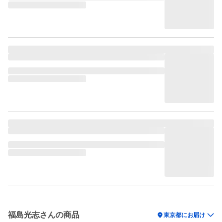
福島光志さんの商品
location_on
東京都にお届け