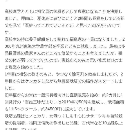
高校進学とともに祖父母の後継ぎとして農家になることを決意し
ました。理由は、夏休みに遊びにいくと2時間も昼寝をしている祖
父を見て「百姓ってこれでいいんだ♪」と思ったのがきっかけで
す。

高校生の時に養子縁組をして晴れて福島家の一員になりました。2
008年九州東海大学農学部を卒業とともに就農しました。最初は多
品目野菜の農家さんのところで修業することも考えましたが、祖
父の体が弱ってきていたので、実践あるのみと思い修業ゼロのま
ま農業を始めました。

1年目は祖父の教えのもと、やむなく除草剤を散布しましたが、2
年目からはケンカをしながら無農薬栽培での稲作がスタートしま
した。

初年度からお米は一般消費者向けに直接販売を始め、約2カ月に1
回発行の「百姓三昧だより」は2019年で50号を達成し、栽培面積
も11.5ヘクタール、約34500坪に拡大しています。

栽培品種はヒノヒカリ、元気つくしを中心にササニシキや自然栽
培の提唱者、福岡正信氏の作出した品種、古代米など10品種以上
を栽培しています。
