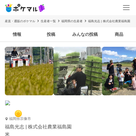
産直・通販のポケマル
生産者一覧
福岡県の生産者
福島光志 | 株式会社農業福島園
情報
投稿
みんなの投稿
商品
福岡県宗像市
福島光志 | 株式会社農業福島園
米