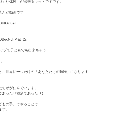
づくり体験」が出来るキットですです。
込んだ動画です
3KIGcl0eI
zfDBecNchM&t=2s
ステップで子どもでも出来ちゃう
す。
と、世界に一つだけの「あなただけの味噌」になります。
。
たちがが住んでいます。
であったり種類であったり）
どもの手」でやることで
ます。