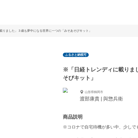
載りました」３歳も夢中になる世界に一つの「みそあそびキット」
ふるさと納税可
※「日経トレンディに載りま
そびキット」
山形県鶴岡市
渡部康貴 | 與惣兵衛
商品説明
※コロナで自宅待機が多い中、少しで