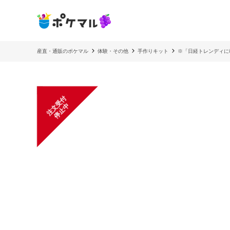
産直・通販のポケマル
体験・その他
手作りキット
※「日経トレンディに
注
文
受
付
停
止
中