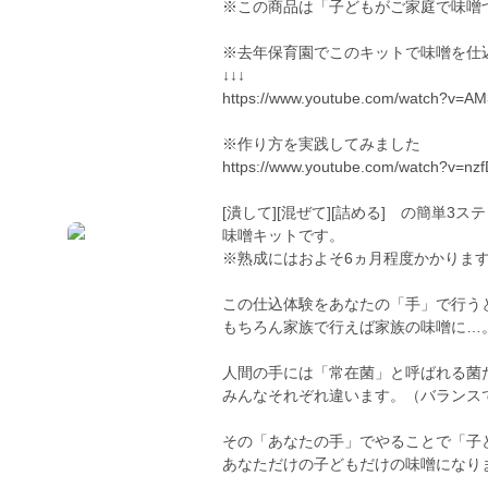
※この商品は「子どもがご家庭で味噌
※去年保育園でこのキットで味噌を仕
↓↓↓
https://www.youtube.com/watch?v=AM
※作り方を実践してみました
https://www.youtube.com/watch?v=n
[潰して][混ぜて][詰める] の簡単3
味噌キットです。
※熟成にはおよそ6ヵ月程度かかりま
この仕込体験をあなたの「手」で行う
もちろん家族で行えば家族の味噌に…
人間の手には「常在菌」と呼ばれる菌
みんなそれぞれ違います。（バランス
その「あなたの手」でやることで「子
あなただけの子どもだけの味噌になり