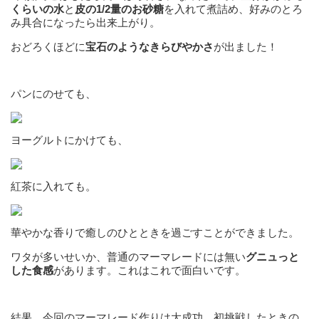
くらいの水
と
皮の1/2量のお砂糖
を入れて煮詰め、好みのとろ
み具合になったら出来上がり。
おどろくほどに
宝石のようなきらびやかさ
が出ました！
パンにのせても、
ヨーグルトにかけても、
紅茶に入れても。
華やかな香りで癒しのひとときを過ごすことができました。
ワタが多いせいか、普通のマーマレードには無い
グニュっと
した食感
があります。これはこれで面白いです。
結果、今回のマーマレード作りは大成功。初挑戦したときの