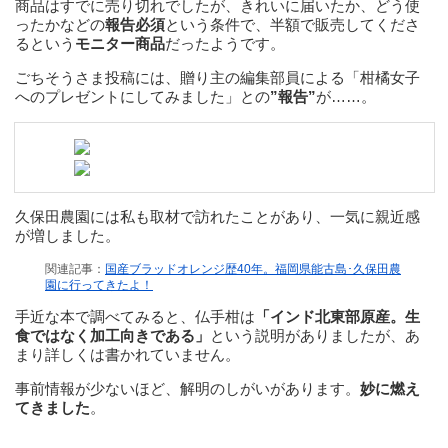
商品はすでに売り切れでしたが、きれいに届いたか、どう使
ったかなどの
報告必須
という条件で、半額で販売してくださ
るという
モニター商品
だったようです。
ごちそうさま投稿には、贈り主の編集部員による「柑橘女子
へのプレゼントにしてみました」との
”報告”
が……。
久保田農園には私も取材で訪れたことがあり、一気に親近感
が増しました。
関連記事：
国産ブラッドオレンジ歴40年。福岡県能古島･久保田農
園に行ってきたよ！
手近な本で調べてみると、仏手柑は
「インド北東部原産。生
食ではなく加工向きである」
という説明がありましたが、あ
まり詳しくは書かれていません。
事前情報が少ないほど、解明のしがいがあります。
妙に燃え
てきました
。