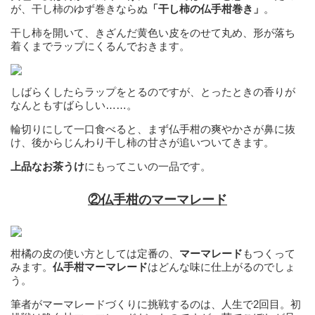
が、干し柿のゆず巻きならぬ
「干し柿の仏手柑巻き」
。
干し柿を開いて、きざんだ黄色い皮をのせて丸め、形が落ち
着くまでラップにくるんでおきます。
しばらくしたらラップをとるのですが、とったときの香りが
なんともすばらしい……。
輪切りにして一口食べると、まず仏手柑の爽やかさが鼻に抜
け、後からじんわり干し柿の甘さが追いついてきます。
上品なお茶うけ
にもってこいの一品です。
②仏手柑のマーマレード
柑橘の皮の使い方としては定番の、
マーマレード
もつくって
みます。
仏手柑マーマレード
はどんな味に仕上がるのでしょ
う。
筆者がマーマレードづくりに挑戦するのは、人生で2回目。初