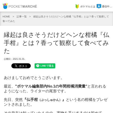
Pocket Marche
ポケマルとは
通信中...
記事一覧
縁起は良さそうだけどヘンな柑橘『仏手柑』とは？香って観察して
HOME
食べてみた
縁起は良さそうだけどヘンな柑橘『仏
手柑』とは？香って観察して食べてみ
た
公開日：2021.01.01.
あけましておめでとうございます。
最近、
"ポケマル編集部内No.1の年間柑橘消費量"
と言われる
ようになった、ライターの尾形です。
先日、突然
『仏手柑
』
という名の柑橘をプレゼ
（ぶっしゅかん）
ントされました。
その存在は知っていたものの、実物を手にするのは初めて。