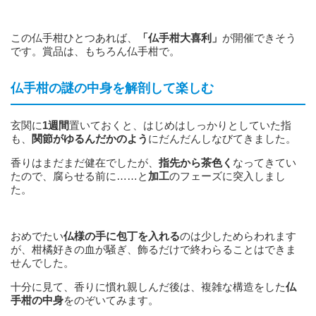
この仏手柑ひとつあれば、
「仏手柑大喜利」
が開催できそう
です。賞品は、もちろん仏手柑で。
仏手柑の謎の中身を解剖して楽しむ
玄関に
1週間
置いておくと、はじめはしっかりとしていた指
も、
関節がゆるんだかのよう
にだんだんしなびてきました。
香りはまだまだ健在でしたが、
指先から茶色く
なってきてい
たので、腐らせる前に……と
加工
のフェーズに突入しまし
た。
おめでたい
仏様の手に包丁を入れる
のは少しためらわれます
が、柑橘好きの血が騒ぎ、飾るだけで終わらることはできま
せんでした。
十分に見て、香りに慣れ親しんだ後は、複雑な構造をした
仏
手柑の中身
をのぞいてみます。