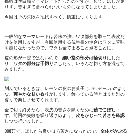
挑戦は晩白柚マーマレードだったのですが、茹でこぼしが足
りず、苦すぎて食べられないものになってしまいました。
今回はその失敗を払拭すべく、慎重につくります。
一般的なマーマレードは苦味の強いワタ部分を取って表皮だ
けを使用しますが、今回使用する仏手柑の場合はワタに苦味
を感じなかったので、ワタも全てまるごと煮ることに。
皮の形が一定ではないので、
細い指の部分は輪切り
にした
り、
ワタの部分は千切り
にしたり、いろんな切り方を混ぜて
みました。
刻んでいるときは、レモンの皮のお菓子
のよう
（レモンピール）
な、
爽やかな甘い香り
がします。飾っている時とはまた別の
香りで楽しませてくれます。
全て切り終えたら、表皮の苦さを除くために
茹でこぼし
ま
す。前回の失敗を繰り返さぬよう、
皮をかじって苦さを確認
しつつ行いました。
3回茹でこぼしたら良いほろ苦さになったので、
全体がかぶる