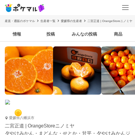
産直・通販のポケマル
生産者一覧
愛媛県の生産者
二宮正道 | OrangeStoreニノミヤ
情報
投稿
みんなの投稿
商品
愛媛県八幡浜市
二宮正道 | OrangeStoreニノミヤ
夕やけみかん・まどんな・せとか・甘平・夕やけみかんジ